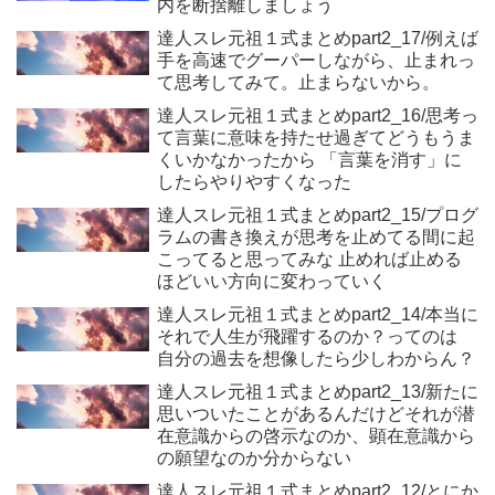
内を断捨離しましょう
達人スレ元祖１式まとめpart2_17/例えば
手を高速でグーパーしながら、止まれっ
て思考してみて。止まらないから。
達人スレ元祖１式まとめpart2_16/思考っ
て言葉に意味を持たせ過ぎてどうもうま
くいかなかったから 「言葉を消す」に
したらやりやすくなった
達人スレ元祖１式まとめpart2_15/プログ
ラムの書き換えが思考を止めてる間に起
こってると思ってみな 止めれば止める
ほどいい方向に変わっていく
達人スレ元祖１式まとめpart2_14/本当に
それで人生が飛躍するのか？ってのは
自分の過去を想像したら少しわからん？
達人スレ元祖１式まとめpart2_13/新たに
思いついたことがあるんだけどそれが潜
在意識からの啓示なのか、顕在意識から
の願望なのか分からない
達人スレ元祖１式まとめpart2_12/とにか