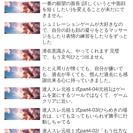
可愛いね綺麗だねといわれます。
一番の願望の面長 (詳しくいうと中面顔
を短くしたい)を変えることが未だにで
きません。
シュミレーションゲームが大好きなの
で、自分の顔も顔の凝りをとるマッサー
ジをしたり表情の練習をしたりをずっと
した
潜在意識さん、やってくれます 完璧
で、もう文句ひとつ出ません
たとえ周りが憎くても、自分が嫌いで
も、過去が辛くても、恨んだ過去にも感
謝出来る心に持っていきました。
達人スレ元祖１式part4-04/元祖1はゲー
ムを楽にするツールではなくて、ゲーム
クリアに近い。
達人スレ元祖１式part4-03/ひらめきの場
合は、いても立ってもいられず勝手に行
動しちゃてる
達人スレ元祖１式part4-02/「もう仕方な