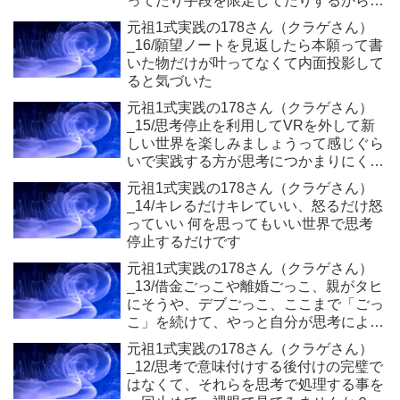
ってたり手段を限定してたりするからそ
れが消えれば叶う
元祖1式実践の178さん（クラゲさん）
_16/願望ノートを見返したら本願って書
いた物だけが叶ってなくて内面投影して
ると気づいた
元祖1式実践の178さん（クラゲさん）
_15/思考停止を利用してVRを外して新
しい世界を楽しみましょうって感じぐら
いで実践する方が思考につかまりにくい
かも
元祖1式実践の178さん（クラゲさん）
_14/キレるだけキレていい、怒るだけ怒
っていい 何を思ってもいい世界で思考
停止するだけです
元祖1式実践の178さん（クラゲさん）
_13/借金ごっこや離婚ごっこ、親がタヒ
にそうや、デブごっこ、ここまで「ごっ
こ」を続けて、やっと自分が思考により
演じてたことに気付けたんです。
元祖1式実践の178さん（クラゲさん）
_12/思考で意味付けする後付けの完璧で
はなくて、それらを思考で処理する事を