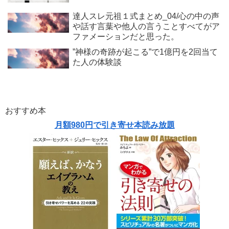
達人スレ元祖１式まとめ_04/心の中の声
や話す言葉や他人の言うことすべてがア
ファメーションだと思った。
”神様の奇跡が起こる”で1億円を2回当て
た人の体験談
おすすめ本
月額980円で引き寄せ本読み放題