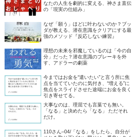
なたの人生を劇的に変える、神さま直伝
の「現実の仕組み」
なぜ「願う」ほどに叶わないのか？ブッ
ダが教える、潜在意識をクリアにする最
強のメソッド『反応しない練習』
理想の未来を邪魔しているのは「今の自
分」だった？潜在意識のブレーキを外
す、アドラーの劇薬
今まではお金を“遣いたい”と言う所に焦
点を当てていたのに気付き、“増える”に
焦点をスライドさせた途端にお金を良く
引き寄せてる。
大事なのは、理屈でも言葉でも無い。
「なる」と決めたら「なる」 ただそれ
だけ。
110さん–04/「なる」をしたら、自分が