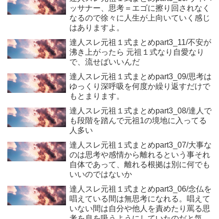
ッサナー、思考＝エゴに擦り回されなく
なるので徐々に人生が上向いていく感じ
はありますよ。
達人スレ元祖１式まとめpart3_11/不安が
沸き上がったら 元祖１式なり自愛なり
で、流せばいいんだ
達人スレ元祖１式まとめpart3_09/思考は
ゆっくり深呼吸を何度か繰り返すだけで
もとまります。
達人スレ元祖１式まとめpart3_08/達人で
も段階を踏んで元祖1の境地に入ってる
人多い
達人スレ元祖１式まとめpart3_07/大事な
のは思考や感情から離れるという事それ
自体であって、離れる根拠は別に何でも
いいのではないか
達人スレ元祖１式まとめpart3_06/念仏を
唱えている間は無思考になれる。唱えて
いない間は自分や他人を責めたり罵る思
考を息を吸うようにしていたのだと気付