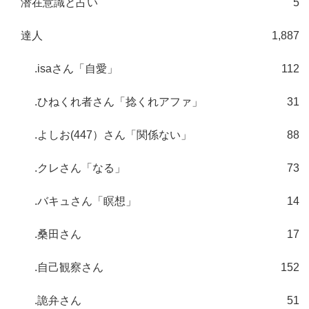
潜在意識と占い
5
達人
1,887
.isaさん「自愛」
112
.ひねくれ者さん「捻くれアファ」
31
.よしお(447）さん「関係ない」
88
.クレさん「なる」
73
.バキュさん「瞑想」
14
.桑田さん
17
.自己観察さん
152
.詭弁さん
51