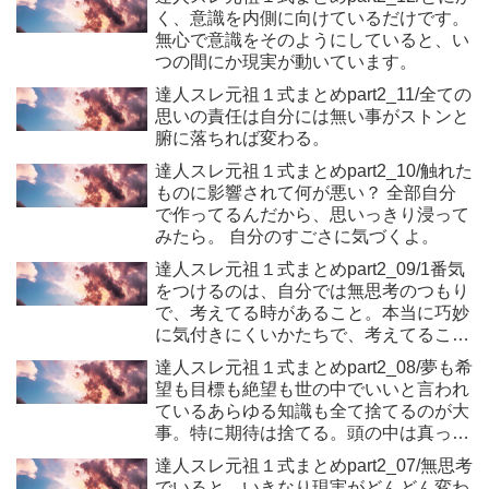
く、意識を内側に向けているだけです。
無心で意識をそのようにしていると、い
つの間にか現実が動いています。
達人スレ元祖１式まとめpart2_11/全ての
思いの責任は自分には無い事がストンと
腑に落ちれば変わる。
達人スレ元祖１式まとめpart2_10/触れた
ものに影響されて何が悪い？ 全部自分
で作ってるんだから、思いっきり浸って
みたら。 自分のすごさに気づくよ。
達人スレ元祖１式まとめpart2_09/1番気
をつけるのは、自分では無思考のつもり
で、考えてる時があること。本当に巧妙
に気付きにくいかたちで、考えてること
があります。
達人スレ元祖１式まとめpart2_08/夢も希
望も目標も絶望も世の中でいいと言われ
ているあらゆる知識も全て捨てるのが大
事。特に期待は捨てる。頭の中は真っ
白。 これで現実は変わる。
達人スレ元祖１式まとめpart2_07/無思考
でいると、いきなり現実がどんどん変わ