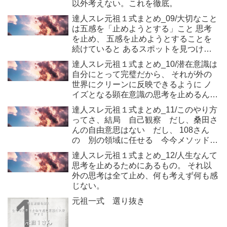
以外考えない。これを徹底。
達人スレ元祖１式まとめ_09/大切なこと
は五感を「止めようとする」こと 思考
を止め、 五感を止めようとすることを
続けていると あるスポットを見つける
事ができる。
達人スレ元祖１式まとめ_10/潜在意識は
自分にとって完璧だから、 それが外の
世界にクリーンに反映できるように ノ
イズとなる顕在意識の思考を止めるんで
すね。
達人スレ元祖１式まとめ_11/このやり方
ってさ、結局 自己観察 だし、桑田さ
んの自由意思はない だし、 108さん
の 別の領域に任せる 今今メソッド
だよね？
達人スレ元祖１式まとめ_12/人生なんて
思考を止めるためにあるもの。 それ以
外の思考は全て止め、何も考えず何も感
じない。
元祖一式 選り抜き