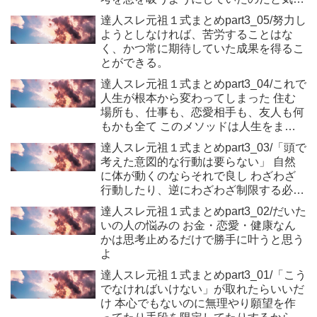
いた。
達人スレ元祖１式まとめpart3_05/努力し
ようとしなければ、苦労することはな
く、かつ常に期待していた成果を得るこ
とができる。
達人スレ元祖１式まとめpart3_04/これで
人生が根本から変わってしまった 住む
場所も、仕事も、恋愛相手も、友人も何
もかも全て このメソッドは人生をまる
っと変えてしまった
達人スレ元祖１式まとめpart3_03/「頭で
考えた意図的な行動は要らない」 自然
に体が動くのならそれで良し わざわざ
行動したり、逆にわざわざ制限する必要
もない
達人スレ元祖１式まとめpart3_02/だいた
いの人の悩みの お金・恋愛・健康なん
かは思考止めるだけで勝手に叶うと思う
よ
達人スレ元祖１式まとめpart3_01/「こう
でなければいけない」が取れたらいいだ
け 本心でもないのに無理やり願望を作