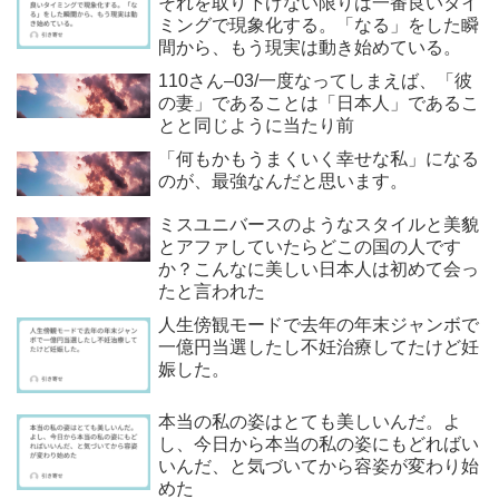
それを取り下げない限りは一番良いタイ
ミングで現象化する。「なる」をした瞬
間から、もう現実は動き始めている。
110さん–03/一度なってしまえば、「彼
の妻」であることは「日本人」であるこ
とと同じように当たり前
「何もかもうまくいく幸せな私」になる
のが、最強なんだと思います。
ミスユニバースのようなスタイルと美貌
とアファしていたらどこの国の人です
か？こんなに美しい日本人は初めて会っ
たと言われた
人生傍観モードで去年の年末ジャンボで
一億円当選したし不妊治療してたけど妊
娠した。
本当の私の姿はとても美しいんだ。よ
し、今日から本当の私の姿にもどればい
いんだ、と気づいてから容姿が変わり始
めた