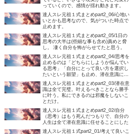
っていくので、感情が揺れ動きます。
達人スレ元祖１式まとめpart2_06/心地い
いとかも思考なので、気がついた時点で
止めます。
達人スレ元祖１式まとめpart2_05/1日の
思考の大半は(些細な事も含め)責めと脅
し。 凄く自分を怖がらせてたと思う。
達人スレ元祖１式まとめpart2_04/思考を
止めるのは「どちらにしようか悩んでい
る思考」「自分にとって良い方を選択し
たいという願望」も止め、潜在意識に委
ねるということです。
達人スレ元祖１式まとめpart2_03/潜在意
識は全て完璧。叶えるべきことなら勝手
に叶う。私にできるのは邪魔をしないこ
とだけ。
達人スレ元祖１式まとめpart2_02/自分
（思考）はもう死んだつもりで、自分の
人生は全て潜在意識に任せることにした
達人スレ元祖１式part2_01/考えて良いこ