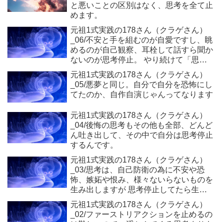
と悪いことの区別はなく、思考を全て止
めます。
元祖1式実践の178さん（クラゲさん）
_06/不安と手を組むのが自愛ですし、眺
めるのが自己観察、耳栓して話すら聞か
ないのが思考停止。 やり続けて「思考
は私では無い」それだけ確認してくださ
元祖1式実践の178さん（クラゲさん）
い。
_05/悪夢と同じ。自分で自分を恐怖にし
てたのか、自作自演じゃんってなります
元祖1式実践の178さん（クラゲさん）
_04/後悔の思考もその他も全部、どんど
ん吐き出して、その中で自分は思考停止
するんです。
元祖1式実践の178さん（クラゲさん）
_03/思考は、自己防衛の為に不安や恐
怖、嫉妬や恨み、様々ないらないものを
生み出しますが 思考停止してたら生ま
れる瞬間が分かるようになります。
元祖1式実践の178さん（クラゲさん）
_02/ファーストリアクションを止めるの