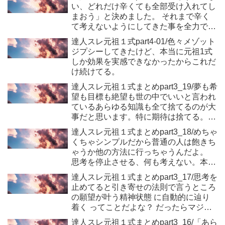
い、どれだけ辛くても全部受け入れてし
まおう」と決めました。 それまで辛く
て考えないようにしてきた事を全力で考
えて、抵抗してきた事を全部辞めた
達人スレ元祖１式part4-01/色々メゾット
ジプシーしてきたけど、本当に元祖1式
しか効果を実感できなかったからこれだ
け続けてる。
達人スレ元祖１式まとめpart3_19/夢も希
望も目標も絶望も世の中でいいと言われ
ているあらゆる知識も全て捨てるのが大
事だと思います。特に期待は捨てる。頭
の中は真っ白。
達人スレ元祖１式まとめpart3_18/めちゃ
くちゃシンプルだから普通の人は飽きち
ゃうか他の方法に行っちゃうんだよ。
思考を停止させる、何も考えない。本当
にこれだけ。
達人スレ元祖１式まとめpart3_17/思考を
止めてると引き寄せの法則で言うところ
の願望が叶う精神状態 に自動的に辿り
着く ってことだよな？ だったらマジこ
のメソッド以外は何も要らんな
達人スレ元祖１式まとめpart3_16/「あら