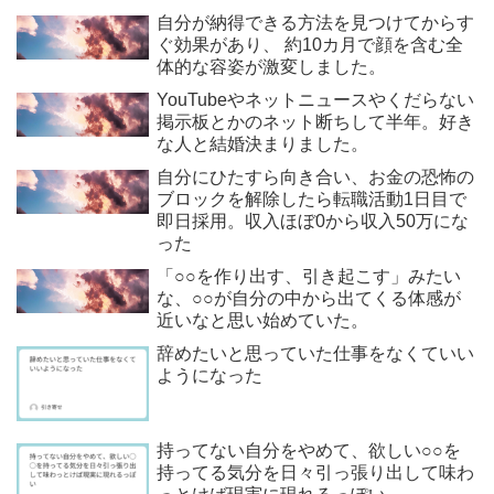
自分が納得できる方法を見つけてからす
ぐ効果があり、 約10カ月で顔を含む全
体的な容姿が激変しました。
YouTubeやネットニュースやくだらない
掲示板とかのネット断ちして半年。好き
な人と結婚決まりました。
自分にひたすら向き合い、お金の恐怖の
ブロックを解除したら転職活動1日目で
即日採用。収入ほぼ0から収入50万にな
った
「○○を作り出す、引き起こす」みたい
な、○○が自分の中から出てくる体感が
近いなと思い始めていた。
辞めたいと思っていた仕事をなくていい
ようになった
持ってない自分をやめて、欲しい○○を
持ってる気分を日々引っ張り出して味わ