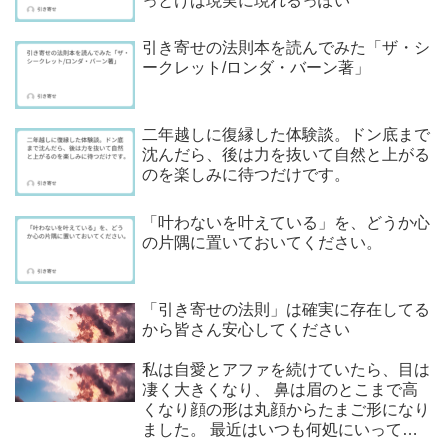
っとけば現実に現れるっぽい
引き寄せの法則本を読んでみた「ザ・シ
ークレット/ロンダ・バーン著」
二年越しに復縁した体験談。ドン底まで
沈んだら、後は力を抜いて自然と上がる
のを楽しみに待つだけです。
「叶わないを叶えている」を、どうか心
の片隅に置いておいてください。
「引き寄せの法則」は確実に存在してる
から皆さん安心してください
私は自愛とアファを続けていたら、目は
凄く大きくなり、 鼻は眉のとこまで高
くなり顔の形は丸顔からたまご形になり
ました。 最近はいつも何処にいっても