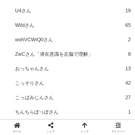
U4さん
19
Wildさん
65
wohVCWrQ0さん
2
ZwCさん「潜在意識を左脳で理解」
8
おっちゃんさん
13
こっそりさん
42
こっぱみじんさん
27
ちんちらぽっぽさん
1
なるほどさん
43
ホーム
シェア
トップ
サイドバー