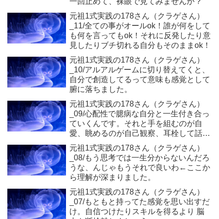
一回止めて、裸眼で見てみませんか？
元祖1式実践の178さん（クラゲさん）
_11/全ての事がオールok！誰が何をして
も何を言ってもok！それに反発したり意
見したりブチ切れる自分もそのままok！
元祖1式実践の178さん（クラゲさん）
_10/アルアルゲームに切り替えてくと、
自分で創造してるって意味も感覚として
腑に落ちました。
元祖1式実践の178さん（クラゲさん）
_09/心配性で臆病な自分と一生付き合っ
ていくんです。それと手を組むのが自
愛、眺めるのが自己観察、耳栓して話す
ら聞かないのが思考停止
元祖1式実践の178さん（クラゲさん）
_08/もう思考では一生分からないんだろ
うな、んじゃもうそれで良いわ←ここか
ら理解が深まりました。
元祖1式実践の178さん（クラゲさん）
_07/もともと持ってた感覚を思い出すだ
け。自信つけたりスキルを得るより 脳