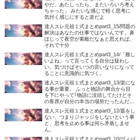
やだ、あたしったら、またいろいろ考え
ちゃった」 みたいな感じで軽く思考に
気付く感じにすると楽だよ
達人スレ元祖１式まとめpart3_15/問題の
解決はあなたの仕事ではないんです。鼻
ほじって夜空が素敵だなぁと思えれば、
それで十分
達人スレ元祖１式まとめpart3_14/「難し
いよね」って言ってくる自分は疑わし
い。気づけばそいつの言いなりになって
ることに意識的に気づく。
達人スレ元祖１式まとめpart3_13/楽にな
る事が重要。 ふっと物語の舞台から目
を下にやって｢物語に没頭してたけどそ
の客席が自分の本当の場所だったんだな
ー｣って思えば楽になる
達人スレ元祖１式まとめpart3_12/蓋をし
ない、つまりジャッジをしないという事
と、思考を止める事は何ら矛盾しませ
ん。
達人スレ元祖１式まとめpart3_10/ヴィパ