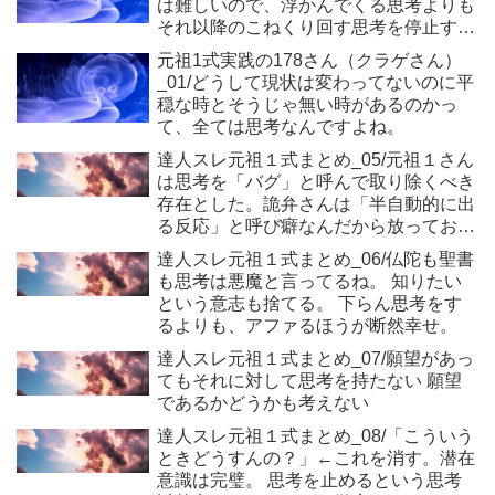
は難しいので、浮かんでくる思考よりも
それ以降のこねくり回す思考を停止する
感じ
元祖1式実践の178さん（クラゲさん）
_01/どうして現状は変わってないのに平
穏な時とそうじゃ無い時があるのかっ
て、全ては思考なんですよね。
達人スレ元祖１式まとめ_05/元祖１さん
は思考を「バグ」と呼んで取り除くべき
存在とした。詭弁さんは「半自動的に出
る反応」と呼び癖なんだから放っておけ
と言った。よしおさんは「何を思おうが
達人スレ元祖１式まとめ_06/仏陀も聖書
行動しようが関係ねぇ」と言った
も思考は悪魔と言ってるね。 知りたい
という意志も捨てる。 下らん思考をす
るよりも、アファるほうが断然幸せ。
達人スレ元祖１式まとめ_07/願望があっ
てもそれに対して思考を持たない 願望
であるかどうかも考えない
達人スレ元祖１式まとめ_08/「こういう
ときどうすんの？」←これを消す。潜在
意識は完璧。 思考を止めるという思考