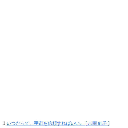
1.
いつだって、宇宙を信頼すればいい。 [ 吉岡 純子 ]