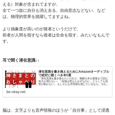
える）対象が含まれてますが、
全て一つ故に自分も消え去る、自由意志などない、など
は、物理的世界を跳躍してますよね。
より抽象度が高いのが後者というだけで、
前者が人間を指すなら後者は生命を指す、みたいなもんで
す。
耳で聞く潜在意識↓↓
潜在意識を書き換えるためにAmazonオーディブル
で絶対に聴くべき本5選
「潜在意識を書き換えたいけれど、難解な本を最後まで読む
気力が湧かない」「知識は増えたはずなのに、どうしても現
実が動かない」 もしそんな停滞感を感じているなら、それは
「目」から情報を入れようとしているからかもしれません。
脳科学的にも、聴覚情報…
be-okay.net
脳は、文字よりも音声情報のほうが「自分事」として浸透