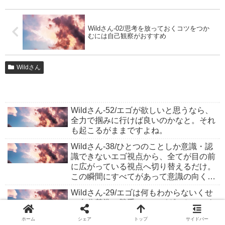
Wildさん-02/思考を放っておくコツをつか
むには自己観察がおすすめ
Wildさん
Wildさん-52/エゴが欲しいと思うなら、
全力で掴みに行けば良いのかなと。それ
も起こるがままですよね。
Wildさん-38/ひとつのことしか意識・認
識できないエゴ視点から、全てが目の前
に広がっている視点へ切り替えるだけ。
この瞬間にすべてがあって意識の向く方
が現実化してる
Wildさん-29/エゴは何もわからないくせ
に自分基準で勝手にここがダメだとかあ
あなったらとか言ってるけど 今展開して
ホーム
シェア
トップ
サイドバー
いるものが本当に自分にとって不都合な