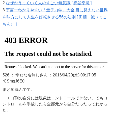
2.
なぜかうまくいく人のすごい無意識 [ 梯谷幸司 ]
3.
宇宙一わかりやすい「量子力学」大全 目に見えない世界
を味方にして人生を好転させる56の法則 [ 田畑 誠（まこ
ちん） ]
526 ： 幸せな名無しさん ：2016/04/20(水) 09:17:05
rCSmgJ6E0
まとめ読んでて、
「エゴ側の自分には現象はコントロールできない、でもコ
ントロールを手放したら全部元から自分だったってわかっ
た」