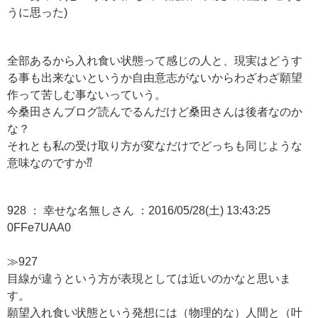
うに思った)
全部あるから入れ食い状態って感じの人と、現実はどうす
る事も出来ないというか自由意志がないからわざわざ願望
作って苦しむ事ないっていう。
今桑田さんブログ読んでるんだけど桑田さんは後者なのか
な？
それとも私の受け取り方が変なだけでどっちも同じような
意味なのですか⁇
928 ： 幸せな名無しさん ：2016/05/28(土) 13:43:25
0FFe7UAA0
≫927
目線が違うという方が表現としては近いのかなと思いま
す。
願望入れ食い状態という発想には（物理的な）人間と（叶