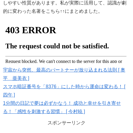
しやすい性質があります。私が実際に活用して、認識が劇
的に変わった名著をこちら↑↑にまとめました。
宇宙から突然、最高のパートナーが放り込まれる法則 [ 奥
平 亜美衣 ]
スマホ暗証番号を「8376」にした時から運命は変わる！ [
四午 ]
1分間の日記で夢は必ずかなう！ 成功と幸せを引き寄せ
る！「感性を刺激する習慣」 [ 今村暁 ]
スポンサーリンク