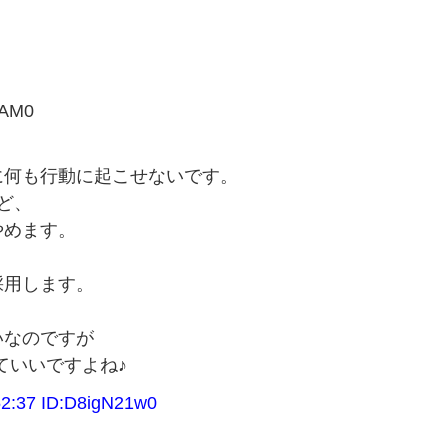
eAM0
に何も行動に起こせないです。
ど、
やめます。
採用します。
いなのですが
ていいですよね♪
37 ID:D8igN21w0