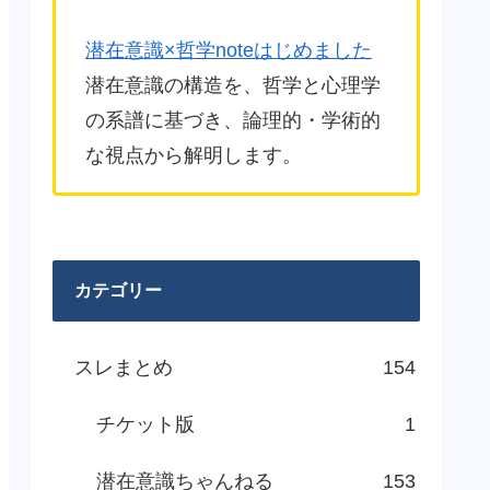
潜在意識×哲学noteはじめました
潜在意識の構造を、哲学と心理学
の系譜に基づき、論理的・学術的
な視点から解明します。
カテゴリー
スレまとめ
154
チケット版
1
潜在意識ちゃんねる
153