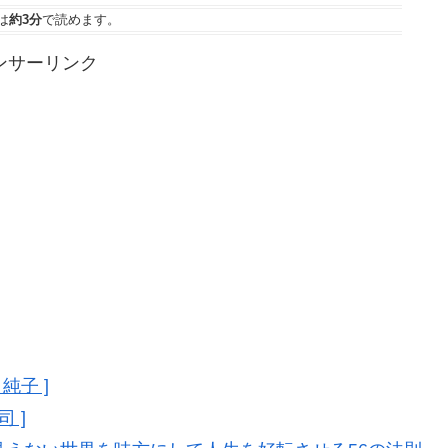
は
約3分
で読めます。
ンサーリンク
純子 ]
 ]