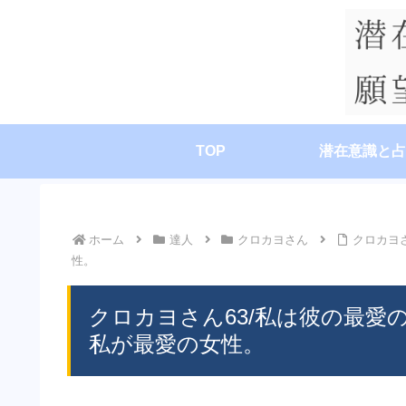
TOP
潜在意識と占
ホーム
達人
クロカヨさん
クロカヨ
性。
クロカヨさん63/私は彼の最
私が最愛の女性。