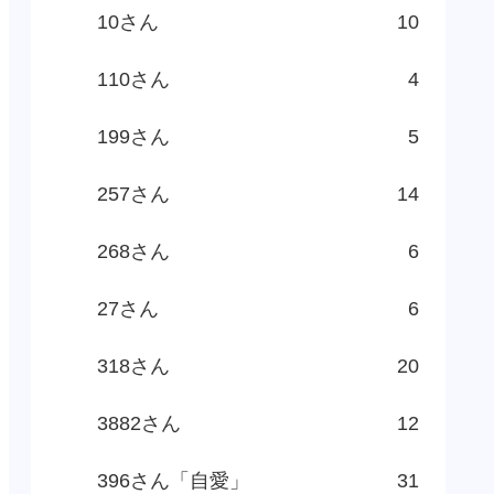
10さん
10
110さん
4
199さん
5
257さん
14
268さん
6
27さん
6
318さん
20
3882さん
12
396さん「自愛」
31