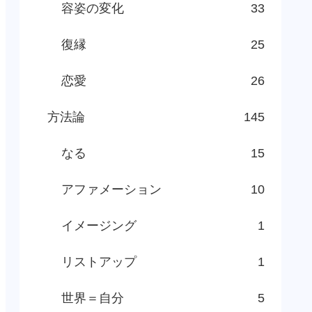
容姿の変化
33
復縁
25
恋愛
26
方法論
145
なる
15
アファメーション
10
イメージング
1
リストアップ
1
世界＝自分
5