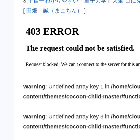
3.
宇宙一わかりやすい「量子力学」大全 目に
[ 田畑 誠（まこちん） ]
Warning
: Undefined array key 1 in
/home/clou
content/themes/cocoon-child-master/funct
Warning
: Undefined array key 3 in
/home/clou
content/themes/cocoon-child-master/funct