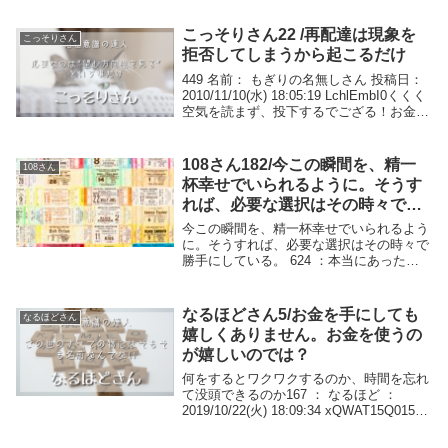
こっそりさん22 /再配達は現象を
こっそりさん
拒否してしまうから起こるだけ
449 名前： もぎりの名無しさん 投稿日：
2010/11/10(水) 18:05:19 LchlEmbI0くくく
空気を読まず、投下するでござる！お金も
時間もなかったけど、明日から旅行行くで
ござる！PC使えない環境に行くので、こ
こ見れるか...
108さん182/今この瞬間を、精一
108さん
杯幸せでいられるように。そうす
れば、必要な選択はその時々で勝
手にしている。
今この瞬間を、精一杯幸せでいられるよう
に。そうすれば、必要な選択はその時々で
勝手にしている。 624 ：本当にあった怖
い名無し：2008/09/22(月) 17:38:01
ID:ZYzJ4cv/0質問です。「ただしい選択を
してないよ」って...
なるほどさん5/お金を手にしても
なるほどさん
嬉しくありません。お金を使うの
が嬉しいのでは？
何をするとワクワクするのか、時間を忘れ
て没頭できるのか167 ： なるほど ：
2019/10/22(火) 18:09:34 xQWAT15Q0158
： 幸せな名無しさん ：2019/10/07(月)
00:01:49 MfO2Itm.0本...