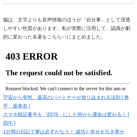
脳は、文字よりも音声情報のほうが「自分事」として浸透
しやすい性質があります。私が実際に活用して、認識が劇
的に変わった名著をこちら↑↑にまとめました。
宇宙から突然、最高のパートナーが放り込まれる法則 [ 奥
平 亜美衣 ]
スマホ暗証番号を「8376」にした時から運命は変わる！ [
四午 ]
1分間の日記で夢は必ずかなう！ 成功と幸せを引き寄せ