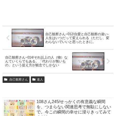
自己観察さん−012/自愛と自己観察の違い-
人生はいつだって変えられる（ただし、変
わらないでいいと思ったときに。
自己観察さん−014/それ以上の人（物）な
んていくらでもある。「代わりが無いも
の」という捉え方が観念でしかない
.自己観察さん
達人
108さん245/せっかくの有意義な瞬間
を、つまらない関連思考で無駄にしない
で。今この瞬間の幸せに浸りきってみて