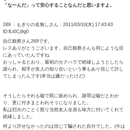
「なーんだ」って安心することなんだと思いますよ。
289 ：もぎりの名無しさん：2011/03/10(木) 17:43:43
ID:fLl0Cj9g0
自己観察さん269です。
レスありがとうございます。自己観察さんも同じような目
にあっていたんですね
おっしゃるとおり、最初のセクハラで絶縁しようとしたら
謝られ、相手が友人の知り合いという事もあり信じて許し
てしまったんです(本当は嫌だったけど)
そうしたらそれも嘘で罠に嵌められ、謝罪は嘘だとわか
り、更に付きまとわれそうになりました。
私は烈火のごとく怒り当然友人全員も味方に付いてくれて
絶縁しました。
何より許せなかったのは信じて騙された自分でした。(今は