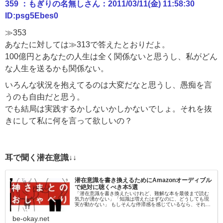
359 ：もぎりの名無しさん：2011/03/11(金) 11:58:30
ID:psg5Ebes0
≫353
あなたに対しては≫313で答えたとおりだよ。
100億円とあなたの人生は全く関係ないと思うし、私がどん
な人生を送るかも関係ない。
いろんな状況を抱えてるのは大変だなと思うし、愚痴を言
うのも自由だと思う。
でも結局は実践するかしないかしかないでしょ。それを抜
きにして私に何を言って欲しいの？
耳で聞く潜在意識↓↓
潜在意識を書き換えるためにAmazonオーディブル
で絶対に聴くべき本5選
「潜在意識を書き換えたいけれど、難解な本を最後まで読む
気力が湧かない」「知識は増えたはずなのに、どうしても現
実が動かない」 もしそんな停滞感を感じているなら、それは
「目」から情報を入れようとしているからかもしれません。
脳科学的にも、聴覚情報…
be-okay.net