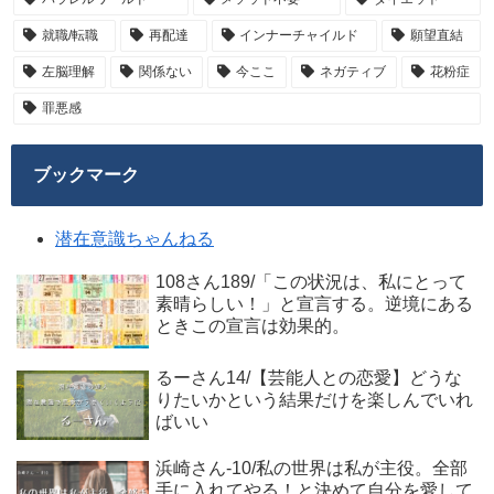
就職/転職
再配達
インナーチャイルド
願望直結
左脳理解
関係ない
今ここ
ネガティブ
花粉症
罪悪感
ブックマーク
潜在意識ちゃんねる
108さん189/「この状況は、私にとって
素晴らしい！」と宣言する。逆境にある
ときこの宣言は効果的。
るーさん14/【芸能人との恋愛】どうな
りたいかという結果だけを楽しんでいれ
ばいい
浜崎さん-10/私の世界は私が主役。全部
手に入れてやる！と決めて自分を愛して