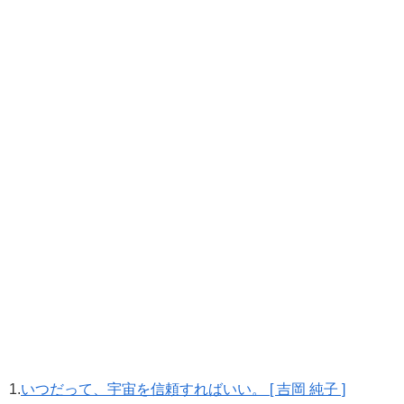
1.
いつだって、宇宙を信頼すればいい。 [ 吉岡 純子 ]