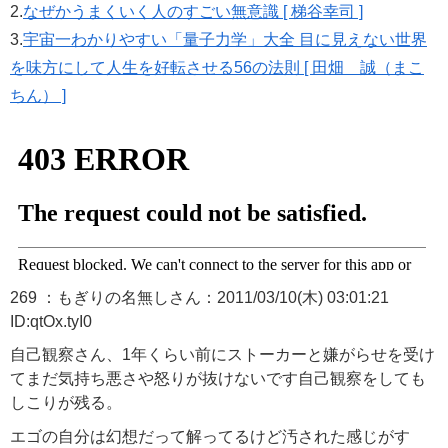
2.
なぜかうまくいく人のすごい無意識 [ 梯谷幸司 ]
3.
宇宙一わかりやすい「量子力学」大全 目に見えない世界
を味方にして人生を好転させる56の法則 [ 田畑 誠（まこ
ちん） ]
269 ：もぎりの名無しさん：2011/03/10(木) 03:01:21
ID:qtOx.tyI0
自己観察さん、1年くらい前にストーカーと嫌がらせを受け
てまだ気持ち悪さや怒りが抜けないです自己観察をしても
しこりが残る。
エゴの自分は幻想だって解ってるけど汚された感じがす