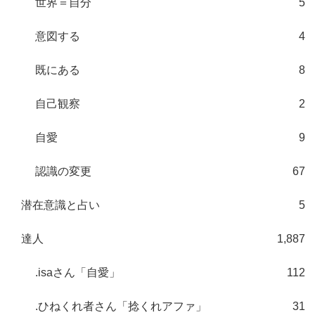
世界＝自分
5
意図する
4
既にある
8
自己観察
2
自愛
9
認識の変更
67
潜在意識と占い
5
達人
1,887
.isaさん「自愛」
112
.ひねくれ者さん「捻くれアファ」
31