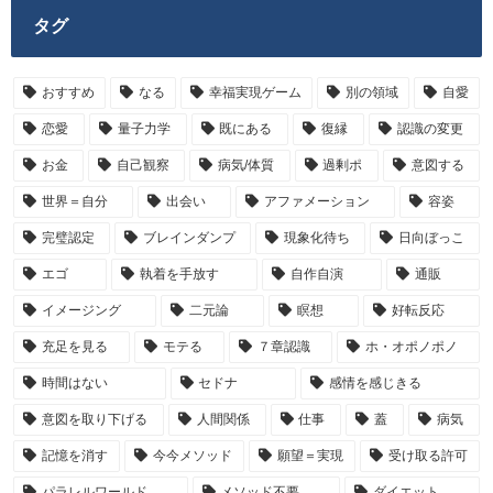
タグ
おすすめ
なる
幸福実現ゲーム
別の領域
自愛
恋愛
量子力学
既にある
復縁
認識の変更
お金
自己観察
病気/体質
過剰ポ
意図する
世界＝自分
出会い
アファメーション
容姿
完璧認定
ブレインダンプ
現象化待ち
日向ぼっこ
エゴ
執着を手放す
自作自演
通販
イメージング
二元論
瞑想
好転反応
充足を見る
モテる
７章認識
ホ・オポノポノ
時間はない
セドナ
感情を感じきる
意図を取り下げる
人間関係
仕事
蓋
病気
記憶を消す
今今メソッド
願望＝実現
受け取る許可
パラレルワールド
メソッド不要
ダイエット