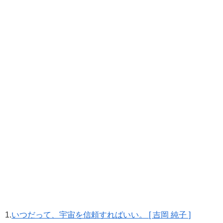
1.
いつだって、宇宙を信頼すればいい。 [ 吉岡 純子 ]