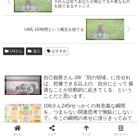
それらは全てあなたが抱えてる不要なもの
を捨て去るチャンス
U4氏-15/時間という概念を捨てる
U4さん
達人
おすすめ
自己観察さん-39/「別の領域」に任せれ
ば、想像できる以上の、自分にとって 最
適なことが自動的に起きてくる、という
ことだと思います。
108さん245/せっかくの有意義な瞬間
を、つまらない関連思考で無駄にしない
で。今この瞬間の幸せに浸りきってみて
ください。
108さん217/「願望を手放す」と「採用
ホーム
シェア
トップ
サイドバー