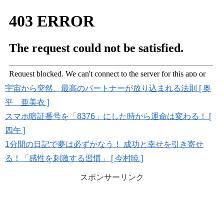
宇宙から突然、最高のパートナーが放り込まれる法則 [ 奥
平 亜美衣 ]
スマホ暗証番号を「8376」にした時から運命は変わる！ [
四午 ]
1分間の日記で夢は必ずかなう！ 成功と幸せを引き寄せ
る！「感性を刺激する習慣」 [ 今村暁 ]
スポンサーリンク