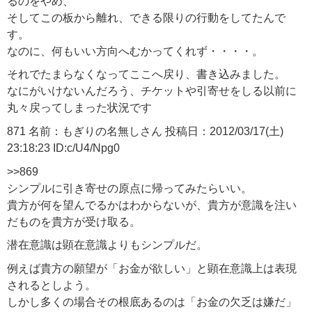
るのをやめ、
そしてこの板から離れ、できる限りの行動をしてたんで
す。
なのに、何もいい方向へむかってくれず・・・・。
それでたまらなくなってここへ戻り、書き込みました。
なにがいけないんだろう、チケットや引寄せをしる以前に
丸々戻ってしまった状況です
871 名前：もぎりの名無しさん 投稿日：2012/03/17(土)
23:18:23 ID:c/U4/Npg0
>>869
シンプルに引き寄せの原点に帰ってみたらいい。
貴方が何を望んでるかはわからないが、貴方が意識を注い
だものを貴方が受け取る。
潜在意識は顕在意識よりもシンプルだ。
例えば貴方の願望が「お金が欲しい」と顕在意識上は表現
されるとしよう。
しかし多くの場合その根底あるのは「お金の欠乏は嫌だ」