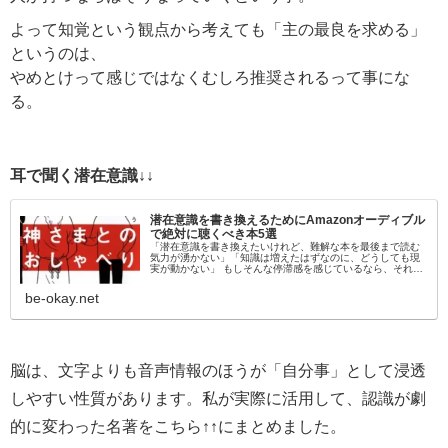
よって知覚という観点から考えても「主の最良を求める」
というのは、
やめとけって感じではなくむしろ推奨されるって事にな
る。
耳で聞く潜在意識↓↓
潜在意識を書き換えるためにAmazonオーディブル
で絶対に聴くべき本5選
「潜在意識を書き換えたいけれど、難解な本を最後まで読む
気力が湧かない」「知識は増えたはずなのに、どうしても現
実が動かない」 もしそんな停滞感を感じているなら、それは
「目」から情報を入れようとしているからかもしれません。
脳科学的にも、聴覚情報…
be-okay.net
脳は、文字よりも音声情報のほうが「自分事」として浸透
しやすい性質があります。私が実際に活用して、認識が劇
的に変わった名著をこちら↑↑にまとめました。