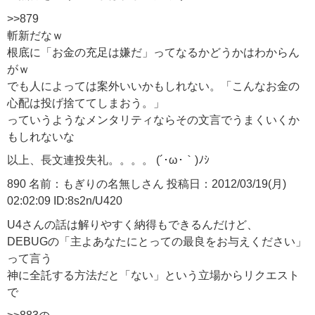
>>879
斬新だなｗ
根底に「お金の充足は嫌だ」ってなるかどうかはわからん
がｗ
でも人によっては案外いいかもしれない。「こんなお金の
心配は投げ捨ててしまおう。」
っていうようなメンタリティならその文言でうまくいくか
もしれないな
以上、長文連投失礼。。。。 (´･ω･｀)ﾉｼ
890 名前：もぎりの名無しさん 投稿日：2012/03/19(月)
02:02:09 ID:8s2n/U420
U4さんの話は解りやすく納得もできるんだけど、
DEBUGの「主よあなたにとっての最良をお与えください」
って言う
神に全託する方法だと「ない」という立場からリクエスト
で