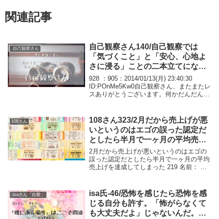
関連記事
自己観察さん140/自己観察では
.自己観察さん
「気づくこと」と「安心、心地よ
さに浸る」ことの二本立てになっ
ています。
928 ：905：2014/01/13(月) 23:40:30
ID:POnMe5Kw0自己観察さん、またまたレ
スありがとうございます。何かだんだんわ
かんなくなってきたのですが、思考に気付
くだけではダメだという事でしょうか?確
かに気付く事を...
108さん323/2月だから売上げが悪
108さん
いというのはエゴの誤った認定だ
としたら半月で一ヶ月の平均売上
げを達成してしまった
2月だから売上げが悪いというのはエゴの
誤った認定だとしたら半月で一ヶ月の平均
売上げを達成してしまった 219 名前： 本
当にあった怖い名無し ：2009/02/20(金)
22:46:01 ID:+yOpvJEuO108氏もよく言う
その気持...
isa氏-46/恐怖を感じたら恐怖を感
.isaさん「自愛」
じる自分も許す。「怖がらなくて
も大丈夫だよ」じゃないんだ。