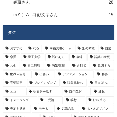
鶴瓶さん
28
ｍ９(´･A･`#) 顔文字さん
15
タグ
おすすめ
なる
幸福実現ゲーム
別の領域
自愛
恋愛
量子力学
既にある
復縁
認識の変更
お金
自己観察
病気/体質
過剰ポ
意図する
世界＝自分
出会い
アファメーション
容姿
完璧認定
ブレインダンプ
現象化待ち
日向ぼっこ
エゴ
執着を手放す
自作自演
通販
イメージング
二元論
瞑想
好転反応
充足を見る
モテる
７章認識
ホ・オポノポノ