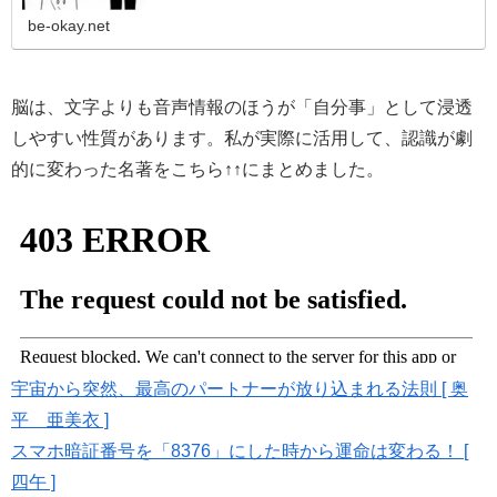
「目」から情報を入れようとしているからかもしれません。
脳科学的にも、聴覚情報…
be-okay.net
脳は、文字よりも音声情報のほうが「自分事」として浸透
しやすい性質があります。私が実際に活用して、認識が劇
的に変わった名著をこちら↑↑にまとめました。
宇宙から突然、最高のパートナーが放り込まれる法則 [ 奥
平 亜美衣 ]
スマホ暗証番号を「8376」にした時から運命は変わる！ [
四午 ]