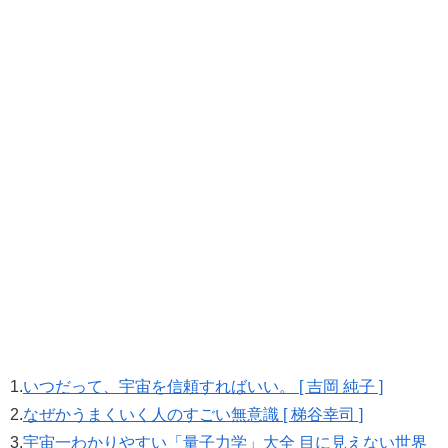
1.
いつだって、宇宙を信頼すればいい。 [ 吉岡 純子 ]
2.
なぜかうまくいく人のすごい無意識 [ 梯谷幸司 ]
3.
宇宙一わかりやすい「量子力学」大全 目に見えない世界