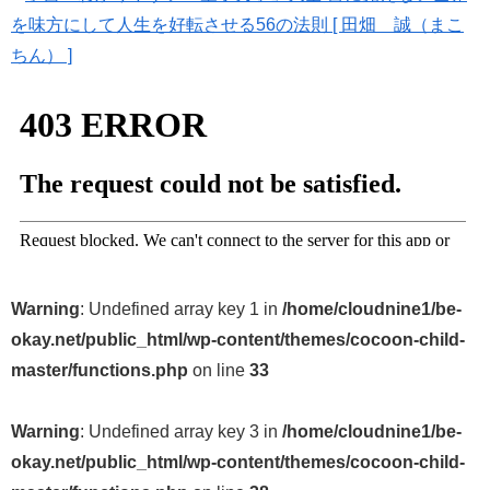
を味方にして人生を好転させる56の法則 [ 田畑 誠（まこ
ちん） ]
Warning
: Undefined array key 1 in
/home/cloudnine1/be-
okay.net/public_html/wp-content/themes/cocoon-child-
master/functions.php
on line
33
Warning
: Undefined array key 3 in
/home/cloudnine1/be-
okay.net/public_html/wp-content/themes/cocoon-child-