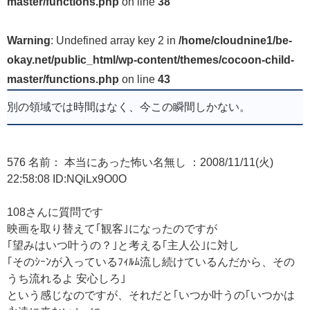
master/functions.php
on line
38
Warning
: Undefined array key 2 in
/home/cloudnine1/be-
okay.net/public_html/wp-content/themes/cocoon-child-
master/functions.php
on line
43
別の領域では時間はなく、今この瞬間しかない。
576 名前： 本当にあった怖い名無し ：2008/11/11(火)
22:58:08 ID:NQiLx9O0O
108さんに質問です
映画を取り替えて｢観客｣になったのですが
｢望みはいつ叶うの？｣と考える｢主人公｣に対し
｢そのｼｰﾝが入っているﾌｨﾙﾑ流し続けているんだから、その
うち流れるよ 安心しろ｣
という感じなのですが、それだと｢いつか叶うの｢いつかは