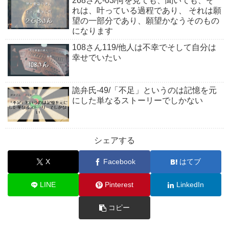
268さん-03/何を見ても、聞いても、そ
れは、叶っている過程であり、 それは願
望の一部分であり、願望かなうそのもの
になります
108さん119/他人は不幸でそして自分は
幸せでいたい
詭弁氏-49/「不足」というのは記憶を元
にした単なるストーリーでしかない
シェアする
X
Facebook
はてブ
LINE
Pinterest
LinkedIn
コピー