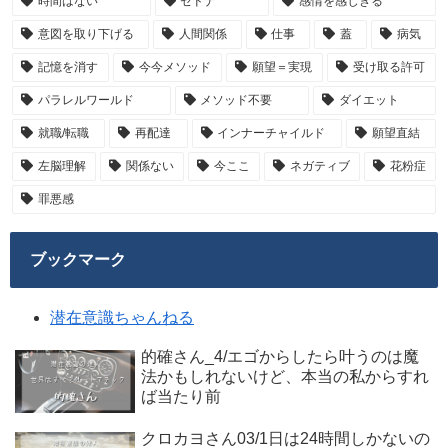
時間はない
セドナ
感情を感じきる
意図を取り下げる
人間関係
仕事
蓋
病気
記憶を消す
今今メソッド
願望＝実現
受け取る許可
パラレルワールド
メソッド不要
ダイエット
就職/転職
再配達
インナーチャイルド
願望直結
左脳理解
関係ない
今ここ
ネガティブ
花粉症
罪悪感
ブックマーク
潜在意識ちゃんねる
的確さん_4/エゴからしたら叶うのは魔
法かもしれないけど、本当の私からすれ
ば当たり前
クロカヨさん03/1日は24時間しかないの