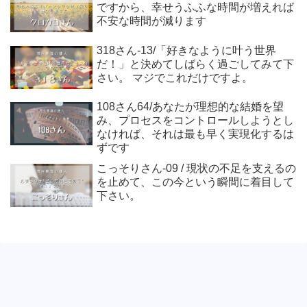
ですから、幸せうふふな時間が増えれば
不安な時間が減ります
318さん-13/「好きなように叶う世界
だ！」と決めてしばらく過ごしてみて下
さい。 マジでこれだけですよ。
108さん64/あなたが理想的な結婚を望
み、プロセスをコントロールしようとし
なければ、それは最も早く実現化するは
ずです
こっそりさん-09 / 現状の不足を支えるの
を止めて、この今という瞬間に着目して
下さい。