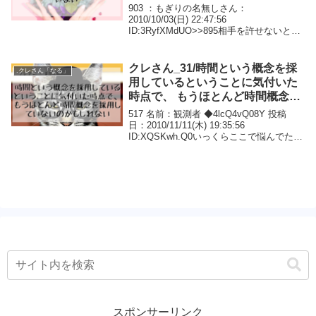
「怖がっても大丈夫だよ」なんだ
903 ：もぎりの名無しさん：
よ。
2010/10/03(日) 22:47:56
ID:3RyfXMdUO>>895相手を許せないとい
う気持ちは相手を許さなくて良いというこ
とでいいのでしょうか？愛しているのに憎
しみが増してしまって苦しくて眠れませ...
クレさん_31/時間という概念を採
.クレさん「なる」
用しているということに気付いた
時点で、 もうほとんど時間概念を
採用していないのかもしれない
517 名前：観測者 ◆4lcQ4vQ08Y 投稿
日：2010/11/11(木) 19:35:56
ID:XQSKwh.Q0いっくらここで悩んでた
り、死にたいといってる方に語りかけても
楽になってもらえないのが最近の悩みとい
うか歯がゆいところ...
スポンサーリンク