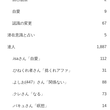
自愛
9
認識の変更
67
潜在意識と占い
5
達人
1,887
.isaさん「自愛」
112
.ひねくれ者さん「捻くれアファ」
31
.よしお(447）さん「関係ない」
88
.クレさん「なる」
73
.バキュさん「瞑想」
14