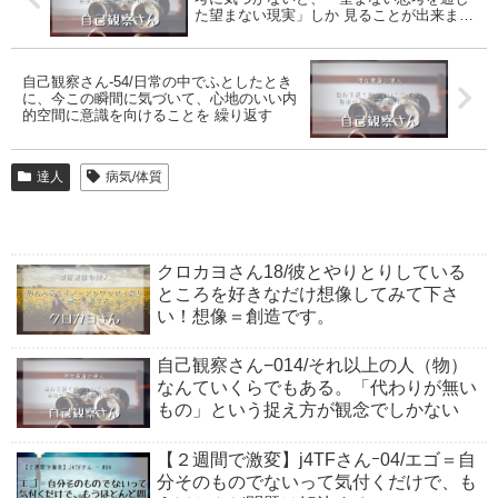
た望まない現実」しか 見ることが出来ませ
ん
自己観察さん-54/日常の中でふとしたとき
に、今この瞬間に気づいて、心地のいい内
的空間に意識を向けることを 繰り返す
達人
病気/体質
クロカヨさん18/彼とやりとりしている
ところを好きなだけ想像してみて下さ
い！想像＝創造です。
自己観察さん−014/それ以上の人（物）
なんていくらでもある。「代わりが無い
もの」という捉え方が観念でしかない
【２週間で激変】j4TFさんｰ04/エゴ＝自
分そのものでないって気付くだけで、も