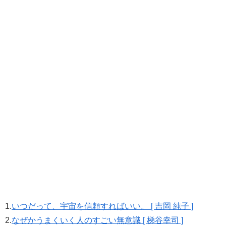
1.
いつだって、宇宙を信頼すればいい。 [ 吉岡 純子 ]
2.
なぜかうまくいく人のすごい無意識 [ 梯谷幸司 ]