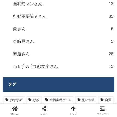
自我幻マンさん
13
行動不要論者さん
85
豪さん
6
金時豆さん
5
鶴瓶さん
28
ｍ９(´･A･`#) 顔文字さん
15
タグ
おすすめ
なる
幸福実現ゲーム
別の領域
自愛
恋愛
量子力学
既にある
復縁
認識の変更
ホーム
シェア
トップ
サイドバー