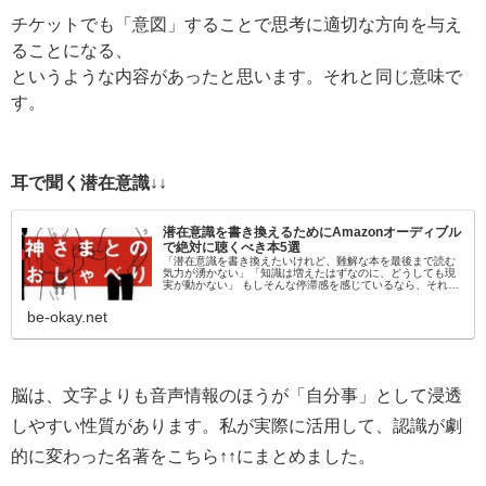
チケットでも「意図」することで思考に適切な方向を与え
ることになる、
というような内容があったと思います。それと同じ意味で
す。
耳で聞く潜在意識↓↓
潜在意識を書き換えるためにAmazonオーディブル
で絶対に聴くべき本5選
「潜在意識を書き換えたいけれど、難解な本を最後まで読む
気力が湧かない」「知識は増えたはずなのに、どうしても現
実が動かない」 もしそんな停滞感を感じているなら、それは
「目」から情報を入れようとしているからかもしれません。
脳科学的にも、聴覚情報…
be-okay.net
脳は、文字よりも音声情報のほうが「自分事」として浸透
しやすい性質があります。私が実際に活用して、認識が劇
的に変わった名著をこちら↑↑にまとめました。