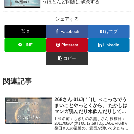
うほとんど問題は解決する
シェアする
X
Facebook
はてブ
LINE
Pinterest
LinkedIn
コピー
関連記事
268さん-01/J( ‘ｰ`)し ＜こっちでう
268さん
まいことやっとくから、 たかしは
マンガ読んだり水飲んだりしてて
いいからね
193 名前：もぎりの名無しさん 投稿日：
2011/08/04(木) 00:17:59 ID:pLA8e/RI0誰か
桑田さんの最近の、意図が湧いて来たら、
もう既に世界は変わっていて、叶ってい