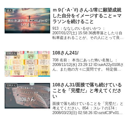
る。研ナオコやドキンちゃんがでてこない
アンパンマン...
ｍ９(´･A･`#) さん-1/常に願望成就
達人
した自分をイメージすること＝マ
ラソンを続けること
913 ：ななしのいるせいかつ ：
2007/01/27(土) 15:58:36携帯落としたり自
転車盗まれることが、その人にとって良い
ことであるから起こっているんだよ。どん
なことが起ころうとその人の考えや想念が
現実になっているのだから、総てに...
108さん241/
108さん
708 名前： 本当にあった怖い名無し ：
2008/11/12(水) 23:29:12 ID:iuirA22y0108さ
ん、また他の方々に質問です。 特定個人
に愛を送るメソッドをしています。そうす
ると、 ああ、相手のことが好きだ→ん？
これっ...
108さん31/面接で落ち続けている
108さん
ことを「完璧だ」と考えてくださ
い
面接で落ち続けていることを「完璧だ」と
考えてください。854 ：スレ７の174：
2008/03/23(日) 02:58:26 ID:oztdC3Px0108
さんへ途中経過を報告します。（最近、シ
ークレットスレを見られている方へ。自分
は就職活...