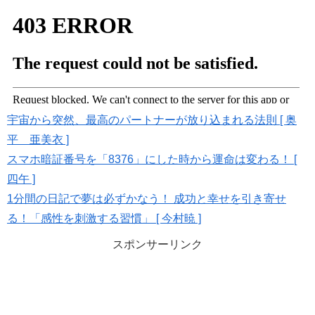
宇宙から突然、最高のパートナーが放り込まれる法則 [ 奥
平 亜美衣 ]
スマホ暗証番号を「8376」にした時から運命は変わる！ [
四午 ]
1分間の日記で夢は必ずかなう！ 成功と幸せを引き寄せ
る！「感性を刺激する習慣」 [ 今村暁 ]
スポンサーリンク