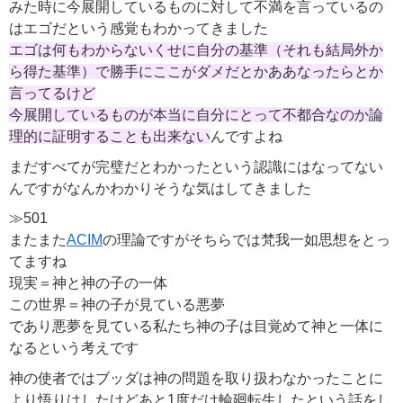
みた時に今展開しているものに対して不満を言っているの
はエゴだという感覚もわかってきました
エゴは何もわからないくせに自分の基準（それも結局外か
ら得た基準）で勝手にここがダメだとかああなったらとか
言ってるけど
今展開しているものが本当に自分にとって不都合なのか論
理的に証明することも出来ない
んですよね
まだすべてが完璧だとわかったという認識にはなってない
んですがなんかわかりそうな気はしてきました
≫501
またまた
ACIM
の理論ですがそちらでは梵我一如思想をとっ
てますね
現実＝神と神の子の一体
この世界＝神の子が見ている悪夢
であり悪夢を見ている私たち神の子は目覚めて神と一体に
なるという考えです
神の使者ではブッダは神の問題を取り扱わなかったことに
より悟りはしたけどあと1度だけ輪廻転生したという話をし