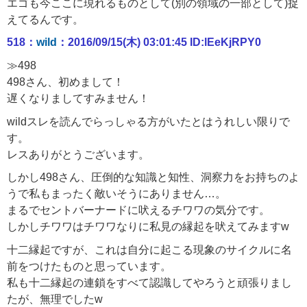
エゴも今ここに現れるものとして(別の領域の一部として)捉
えてるんです。
518：
wild
：2016/09/15(木) 03:01:45 ID:lEeKjRPY0
≫498
498さん、初めまして！
遅くなりましてすみません！
wildスレを読んでらっしゃる方がいたとはうれしい限りで
す。
レスありがとうございます。
しかし498さん、圧倒的な知識と知性、洞察力をお持ちのよ
うで私もまったく敵いそうにありません…。
まるでセントバーナードに吠えるチワワの気分です。
しかしチワワはチワワなりに私見の縁起を吠えてみますw
十二縁起ですが、これは自分に起こる現象のサイクルに名
前をつけたものと思っています。
私も十二縁起の連鎖をすべて認識してやろうと頑張りまし
たが、無理でしたw