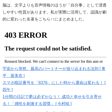
脳は、文字よりも音声情報のほうが「自分事」として浸透
しやすい性質があります。私が実際に活用して、認識が劇
的に変わった名著をこちら↑↑にまとめました。
宇宙から突然、最高のパートナーが放り込まれる法則 [ 奥
平 亜美衣 ]
スマホ暗証番号を「8376」にした時から運命は変わる！ [
四午 ]
1分間の日記で夢は必ずかなう！ 成功と幸せを引き寄せ
る！「感性を刺激する習慣」 [ 今村暁 ]