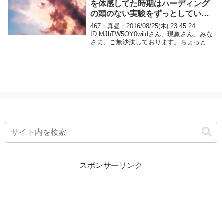
を体感してた時期はハーディング
の頭のない実験をずっとしている
時でした
467：真昼：2016/08/25(木) 23:45:24
ID:MJbTW5OY0wildさん、現象さん、みな
さま、ご無沙汰しております。ちょっとこ
の板を離れて旅をしておりますw新たな気
づきなどは特にないんですが(ないんか
い！w)やはり○...
スポンサーリンク