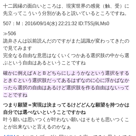
十二因縁の面白いところは、現実世界の感覚（触、受）に
先立ってこういう分別があると説いているところですね。
507：M：2016/09/14(水) 22:21:32 ID:T5Sj9LMs0
≫506
詭弁さんは以前読んだのですがまた認識が変わってきたの
で見てみます
完全なる自由な意思はなくいくつかある選択肢の中から選
ぶという自由はあるということですね
確かに例えばＡとＢどちらにしようかなという選択をする
ときＣという選択肢だってあるはずなのに心に浮かばなか
ったら選択の自由はあるけど選択肢を作る自由はないって
ことですね
つまり願望＝実現は決まってるけどどんな願望を持つかは
自分では選べないということですかね
叶う願いは思いつくが叶わない願いはそもそも思いつくこ
とが出来ないと言えるのかなぁ