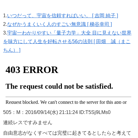
1.
いつだって、宇宙を信頼すればいい。 [ 吉岡 純子 ]
2.
なぜかうまくいく人のすごい無意識 [ 梯谷幸司 ]
3.
宇宙一わかりやすい「量子力学」大全 目に見えない世界
を味方にして人生を好転させる56の法則 [ 田畑 誠（まこ
ちん） ]
505：M：2016/09/14(水) 21:11:24 ID:T5Sj9LMs0
連続レスですみません
自由意志がなくすべては完璧に起きてるとしたらと考えて