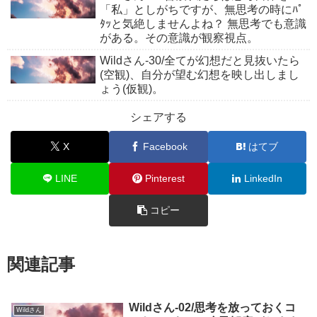
「私」としがちですが、無思考の時にﾊﾟ
ﾀｯと気絶しませんよね？ 無思考でも意識
がある。その意識が観察視点。
Wildさん-30/全てが幻想だと見抜いたら
(空観)、自分が望む幻想を映し出しまし
ょう(仮観)。
シェアする
X
Facebook
はてブ
LINE
Pinterest
LinkedIn
コピー
関連記事
Wildさん-02/思考を放っておくコ
Wildさん