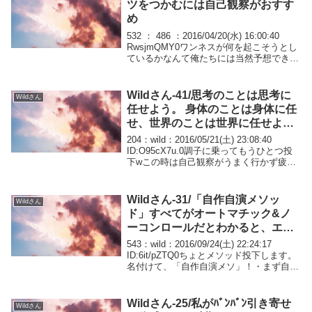
ツをつかむには自己観察がおすす
め
532 ： 486 ：2016/04/20(水) 16:00:40
RwsjmQMY0ワンネスが何を起こそうとし
ているかなんて俺たちには当然予想できな
いし、俺自身がどんな感情や願望を抱くか
なんてことも、意図→認識の順で遅れて把
握することしか...
Wildさん-41/思考のことは思考に
Wildさん
任せよう。 身体のことは身体に任
せ、世界のことは世界に任せよ
う。 わたしは何もしない。私は何
204：wild：2016/05/21(土) 23:08:40
もしなくとも、私と思える肉体や
ID:O95cX7u.0調子に乗ってもうひとつ投
下wこの時は自己観察がうまく行かず疲れ
思考、世界はすべてオートマチッ
てしまったと時かもしれません。「思考に
クに動く
任せる」もう疲れた…。とめどなく湧き出
る思考にヘトヘ...
Wildさん-31/「自作自演メソッ
Wildさん
ド」すべてがオートマチック&ノ
ーコンロールだとわかると、エゴ
の介在する余地はありませんね。
543：wild：2016/09/24(土) 22:24:17
ID:6it/pZTQ0ちょとメソッド投下します。
名付けて、「自作自演メソ」！・まず自分
の周りに起こること全部「私の意識の中で
起きている」として見ます。目の前のパソ
コン、表示さ...
Wildさん-25/私がﾊﾞﾝﾊﾞﾝ引き寄せ
Wildさん