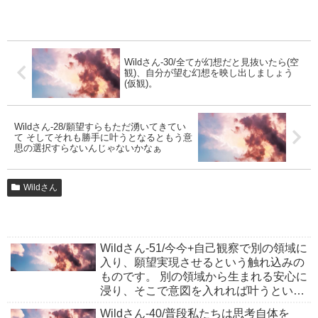
Wildさん-30/全てが幻想だと見抜いたら(空
観)、自分が望む幻想を映し出しましょう
(仮観)。
Wildさん-28/願望すらもただ湧いてきてい
て そしてそれも勝手に叶うとなるともう意
思の選択すらないんじゃないかなぁ
Wildさん
Wildさん-51/今今+自己観察で別の領域に
入り、願望実現させるという触れ込みの
ものです。 別の領域から生まれる安心に
浸り、そこで意図を入れれば叶うといっ
た感じです。
Wildさん-40/普段私たちは思考自体を