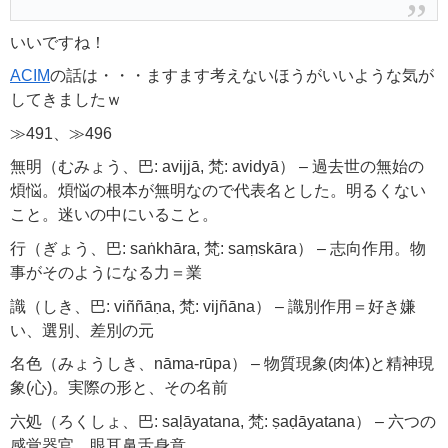
いいですね！
ACIM
の話は・・・ますます考えないほうがいいような気が
してきましたｗ
≫491
、
≫496
無明（むみょう、巴: avijjā, 梵: avidyā） – 過去世の無始の
煩悩。煩悩の根本が無明なので代表名とした。明るくない
こと。迷いの中にいること。
行（ぎょう、巴: saṅkhāra, 梵: saṃskāra） – 志向作用。物
事がそのようになる力＝業
識（しき、巴: viññāṇa, 梵: vijñāna） – 識別作用＝好き嫌
い、選別、差別の元
名色（みょうしき、nāma-rūpa） – 物質現象(肉体)と精神現
象(心)。実際の形と、その名前
六処（ろくしょ、巴: saḷāyatana, 梵: ṣaḍāyatana） – 六つの
感覚器官。眼耳鼻舌身意