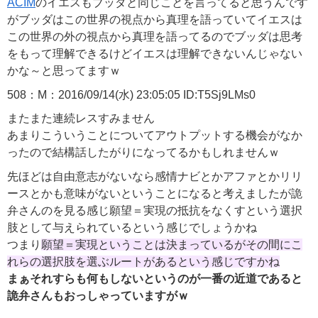
ACIM
のイエスもブッダと同じことを言ってると思うんです
がブッダはこの世界の視点から真理を語っていてイエスは
この世界の外の視点から真理を語ってるのでブッダは思考
をもって理解できるけどイエスは理解できないんじゃない
かな～と思ってますｗ
508：M：2016/09/14(水) 23:05:05 ID:T5Sj9LMs0
またまた連続レスすみません
あまりこういうことについてアウトプットする機会がなか
ったので結構話したがりになってるかもしれませんｗ
先ほどは自由意志がないなら感情ナビとかアファとかリリ
ースとかも意味がないということになると考えましたが詭
弁さんのを見る感じ願望＝実現の抵抗をなくすという選択
肢として与えられているという感じでしょうかね
つまり
願望＝実現ということは決まっているがその間にこ
れらの選択肢を選ぶルートがあるという感じですかね
まぁそれすらも何もしないというのが一番の近道であると
詭弁さんもおっしゃっていますがｗ