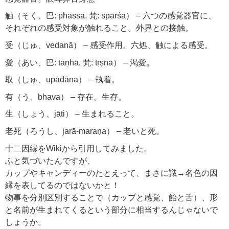
触（そく、巴: phassa, 梵: sparśa） – 六つの感覚器官に、
それぞれの感受対象が触れること。外界との接触。
受（じゅ、vedanā） – 感受作用。六処、触による感受。
愛（あい、巴: taṇhā, 梵: tṛṣṇā） – 渇愛。
取（しゅ、upādāna） – 執着。
有（う、bhava） – 存在。生存。
生（しょう、jāti） – 生まれること。
老死（ろうし、jarā-maraṇa） – 老いと死。
十二因縁をWikiから引用してみました。
ふと気づいたんですが、
カップやキャンディーのたとえって、まさに識→名色の因
縁を表してるのではないかと！
物事を分別区別することで（カップと感覚、飴と舌）、形
と名前が生まれてくるという部分に相当するんじゃないで
しょうか。