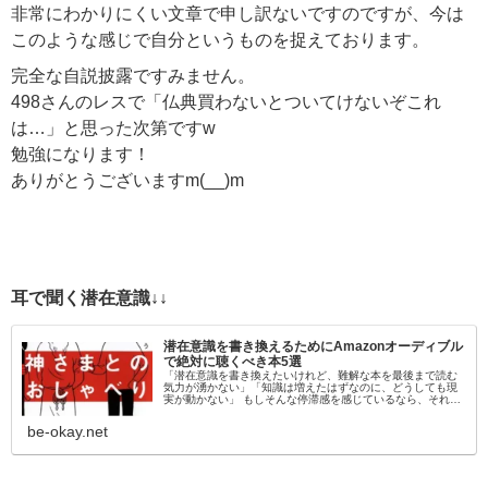
非常にわかりにくい文章で申し訳ないですのですが、今は
このような感じで自分というものを捉えております。
完全な自説披露ですみません。
498さんのレスで「仏典買わないとついてけないぞこれ
は…」と思った次第ですw
勉強になります！
ありがとうございますm(__)m
耳で聞く潜在意識↓↓
潜在意識を書き換えるためにAmazonオーディブル
で絶対に聴くべき本5選
「潜在意識を書き換えたいけれど、難解な本を最後まで読む
気力が湧かない」「知識は増えたはずなのに、どうしても現
実が動かない」 もしそんな停滞感を感じているなら、それは
「目」から情報を入れようとしているからかもしれません。
脳科学的にも、聴覚情報…
be-okay.net