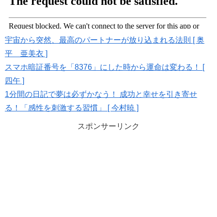
宇宙から突然、最高のパートナーが放り込まれる法則 [ 奥
平 亜美衣 ]
スマホ暗証番号を「8376」にした時から運命は変わる！ [
四午 ]
1分間の日記で夢は必ずかなう！ 成功と幸せを引き寄せ
る！「感性を刺激する習慣」 [ 今村暁 ]
スポンサーリンク