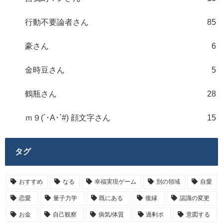
行動不要論者さん
85
豪さん
6
金時豆さん
5
鶴瓶さん
28
ｍ９(´･A･`#) 顔文字さん
15
タグ
おすすめ
なる
幸福実現ゲーム
別の領域
自愛
恋愛
量子力学
既にある
復縁
認識の変更
お金
自己観察
病気/体質
過剰ポ
意図する