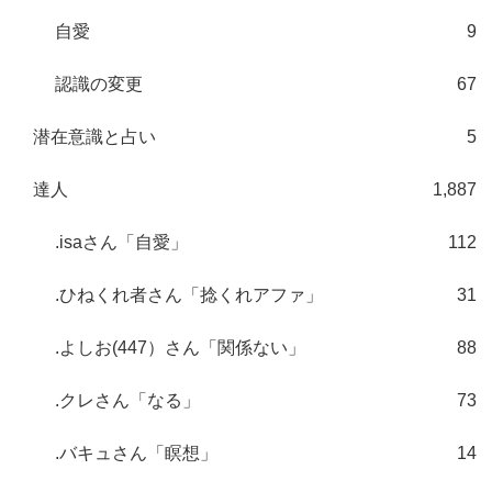
自愛
9
認識の変更
67
潜在意識と占い
5
達人
1,887
.isaさん「自愛」
112
.ひねくれ者さん「捻くれアファ」
31
.よしお(447）さん「関係ない」
88
.クレさん「なる」
73
.バキュさん「瞑想」
14