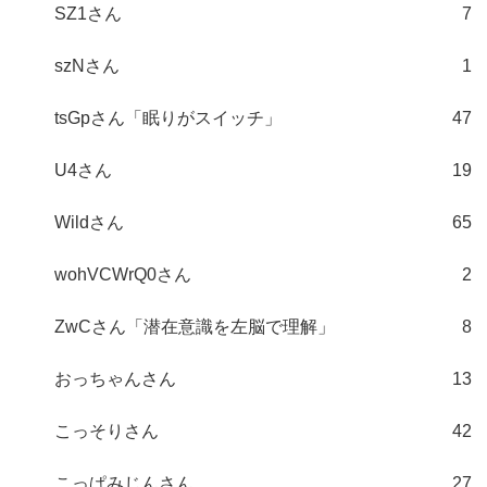
SZ1さん
7
szNさん
1
tsGpさん「眠りがスイッチ」
47
U4さん
19
Wildさん
65
wohVCWrQ0さん
2
ZwCさん「潜在意識を左脳で理解」
8
おっちゃんさん
13
こっそりさん
42
こっぱみじんさん
27