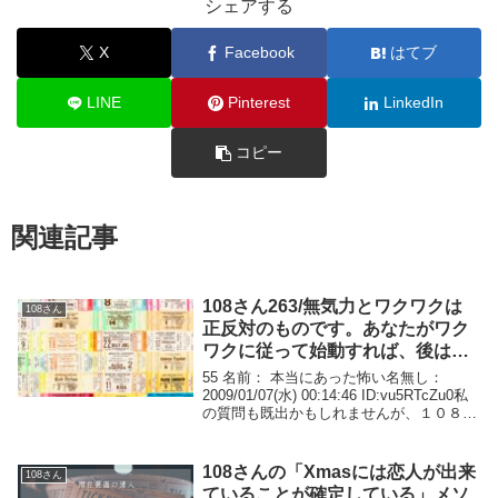
シェアする
X
Facebook
はてブ
LINE
Pinterest
LinkedIn
コピー
関連記事
108さん263/無気力とワクワクは
108さん
正反対のものです。あなたがワク
ワクに従って始動すれば、後は加
速度がつくので楽です。
55 名前： 本当にあった怖い名無し：
2009/01/07(水) 00:14:46 ID:vu5RTcZu0私
の質問も既出かもしれませんが、１０８さ
んにご教授いただきたいです。 私は今現
在無職です。 しかし、この仕事をせずに
ごろごろしている...
108さんの「Xmasには恋人が出来
108さん
ていることが確定している」メソ