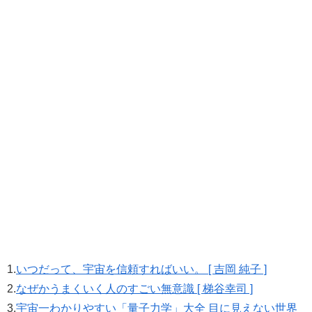
1.
いつだって、宇宙を信頼すればいい。 [ 吉岡 純子 ]
2.
なぜかうまくいく人のすごい無意識 [ 梯谷幸司 ]
3.
宇宙一わかりやすい「量子力学」大全 目に見えない世界