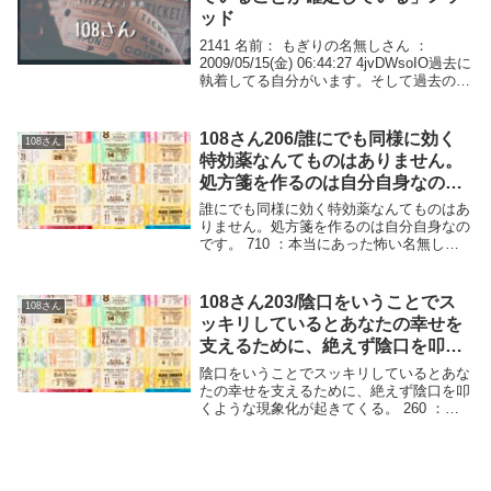
ッド
2141 名前： もぎりの名無しさん ：
2009/05/15(金) 06:44:27 4jvDWsoIO過去に
執着してる自分がいます。そして過去の自
分に嫉妬してる自分もいます。もちろん、
今の彼の彼女にも嫉妬しています。私は復
縁希望です。この...
108さん206/誰にでも同様に効く
108さん
特効薬なんてものはありません。
処方箋を作るのは自分自身なので
す。
誰にでも同様に効く特効薬なんてものはあ
りません。処方箋を作るのは自分自身なの
です。 710 ：本当にあった怖い名無し：
2008/10/06(月) 06:11:25 ID:k5U19RLc0108
さんへ>>689で「現状の不都合な点を好都
合に...
108さん203/陰口をいうことでス
108さん
ッキリしているとあなたの幸せを
支えるために、絶えず陰口を叩く
ような現象化が起きてくる。
陰口をいうことでスッキリしているとあな
たの幸せを支えるために、絶えず陰口を叩
くような現象化が起きてくる。 260 ：本
当にあった怖い名無し：2008/10/03(金)
11:58:38 ID:0Wx7UwtE0引き寄せについて
質問があります...