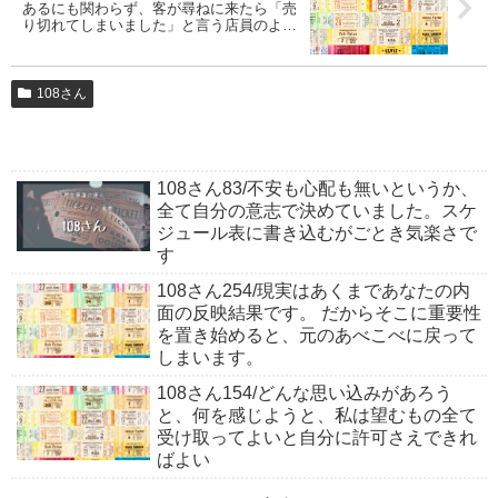
あるにも関わらず、客が尋ねに来たら「売
り切れてしまいました」と言う店員のよう
なもの。
108さん
108さん83/不安も心配も無いというか、
全て自分の意志で決めていました。スケ
ジュール表に書き込むがごとき気楽さで
す
108さん254/現実はあくまであなたの内
面の反映結果です。 だからそこに重要性
を置き始めると、元のあべこべに戻って
しまいます。
108さん154/どんな思い込みがあろう
と、何を感じようと、私は望むもの全て
受け取ってよいと自分に許可さえできれ
ばよい