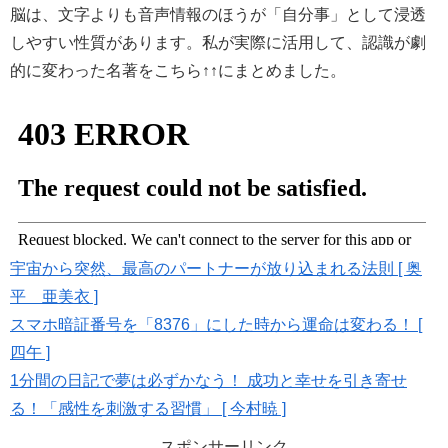
脳は、文字よりも音声情報のほうが「自分事」として浸透
しやすい性質があります。私が実際に活用して、認識が劇
的に変わった名著をこちら↑↑にまとめました。
宇宙から突然、最高のパートナーが放り込まれる法則 [ 奥
平 亜美衣 ]
スマホ暗証番号を「8376」にした時から運命は変わる！ [
四午 ]
1分間の日記で夢は必ずかなう！ 成功と幸せを引き寄せ
る！「感性を刺激する習慣」 [ 今村暁 ]
スポンサーリンク