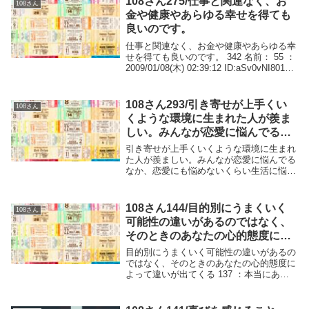
108さん275/仕事と関連なく、お
108さん
金や健康やあらゆる幸せを得ても
良いのです。
仕事と関連なく、お金や健康やあらゆる幸
せを得ても良いのです。 342 名前： 55 ：
2009/01/08(木) 02:39:12 ID:aSv0vNI80108
さん、自分でも質問しといて、良く分から
なくなってきたのですが、要するに働かず
に...
108さん293/引き寄せが上手くい
108さん
くような環境に生まれた人が羨ま
しい。みんなが恋愛に悩んでるな
か、恋愛にも悩めないくらい生活
引き寄せが上手くいくような環境に生まれ
に悩んでる。
た人が羨ましい。みんなが恋愛に悩んでる
なか、恋愛にも悩めないくらい生活に悩ん
でる。 12 名前： 本当にあった怖い名無し
：2009/01/22(木) 08:29:46
ID:OtQHqn970108さ...
108さん144/目的別にうまくいく
108さん
可能性の違いがあるのではなく、
そのときのあなたの心的態度によ
って違いが出てくる
目的別にうまくいく可能性の違いがあるの
ではなく、そのときのあなたの心的態度に
よって違いが出てくる 137 ：本当にあっ
た怖い名無し：2008/08/24(日) 14:49:42
ID:mkQ8pbJF0108さん、前スレで気にな
ったので質問...