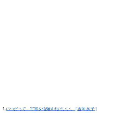
1.
いつだって、宇宙を信頼すればいい。 [ 吉岡 純子 ]