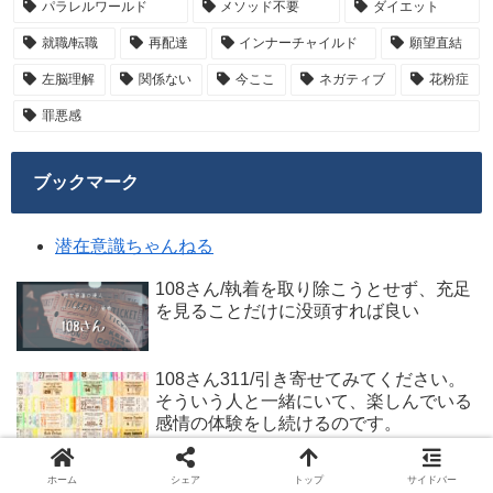
パラレルワールド
メソッド不要
ダイエット
就職/転職
再配達
インナーチャイルド
願望直結
左脳理解
関係ない
今ここ
ネガティブ
花粉症
罪悪感
ブックマーク
潜在意識ちゃんねる
108さん/執着を取り除こうとせず、充足
を見ることだけに没頭すれば良い
108さん311/引き寄せてみてください。
そういう人と一緒にいて、楽しんでいる
感情の体験をし続けるのです。
108さん304/委ねてコントロールを手放
ホーム
シェア
トップ
サイドバー