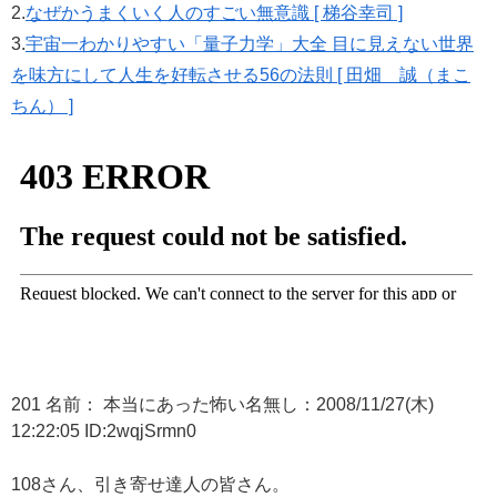
2.
なぜかうまくいく人のすごい無意識 [ 梯谷幸司 ]
3.
宇宙一わかりやすい「量子力学」大全 目に見えない世界
を味方にして人生を好転させる56の法則 [ 田畑 誠（まこ
ちん） ]
201 名前： 本当にあった怖い名無し：2008/11/27(木)
12:22:05 ID:2wqjSrmn0
108さん、引き寄せ達人の皆さん。