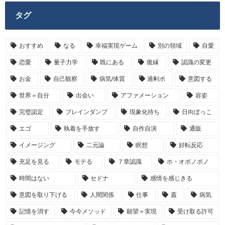
タグ
おすすめ
なる
幸福実現ゲーム
別の領域
自愛
恋愛
量子力学
既にある
復縁
認識の変更
お金
自己観察
病気/体質
過剰ポ
意図する
世界＝自分
出会い
アファメーション
容姿
完璧認定
ブレインダンプ
現象化待ち
日向ぼっこ
エゴ
執着を手放す
自作自演
通販
イメージング
二元論
瞑想
好転反応
充足を見る
モテる
７章認識
ホ・オポノポノ
時間はない
セドナ
感情を感じきる
意図を取り下げる
人間関係
仕事
蓋
病気
記憶を消す
今今メソッド
願望＝実現
受け取る許可