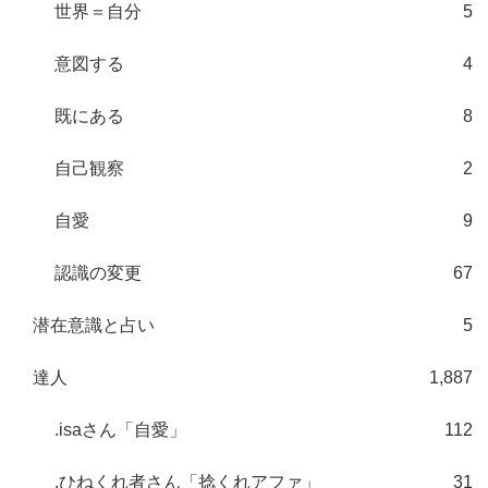
世界＝自分
5
意図する
4
既にある
8
自己観察
2
自愛
9
認識の変更
67
潜在意識と占い
5
達人
1,887
.isaさん「自愛」
112
.ひねくれ者さん「捻くれアファ」
31