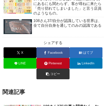
にあるにも関わらず、客が尋ねに来たら
「売り切れてしまいました」と言う店員
のようなもの。
108さん37/自分が認識している世界は、
全て自分自身を通してのみの認識である
シェアする
X
Facebook
はてブ
LINE
Pinterest
LinkedIn
コピー
関連記事