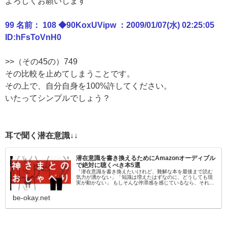
よろしくお願いします
99 名前： 108 ◆90KoxUVipw ：2009/01/07(水) 02:25:05
ID:hFsToVnH0
>>（その45の）749
その比較を止めてしまうことです。
その上で、自分自身を100%許してください。
いたってシンプルでしょう？
耳で聞く潜在意識↓↓
潜在意識を書き換えるためにAmazonオーディブル
で絶対に聴くべき本5選
「潜在意識を書き換えたいけれど、難解な本を最後まで読む
気力が湧かない」「知識は増えたはずなのに、どうしても現
実が動かない」 もしそんな停滞感を感じているなら、それは
「目」から情報を入れようとしているからかもしれません。
脳科学的にも、聴覚情報…
be-okay.net