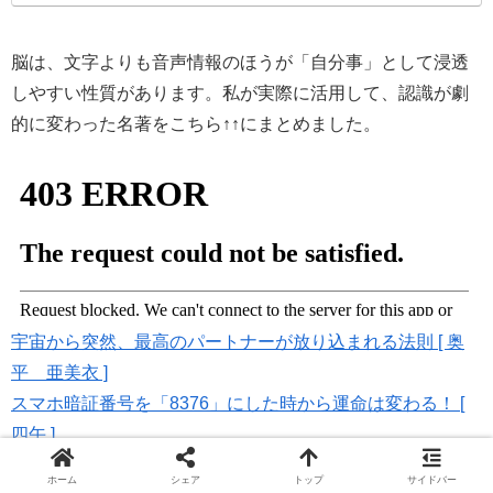
脳は、文字よりも音声情報のほうが「自分事」として浸透
しやすい性質があります。私が実際に活用して、認識が劇
的に変わった名著をこちら↑↑にまとめました。
宇宙から突然、最高のパートナーが放り込まれる法則 [ 奥
平 亜美衣 ]
スマホ暗証番号を「8376」にした時から運命は変わる！ [
四午 ]
1分間の日記で夢は必ずかなう！ 成功と幸せを引き寄せ
ホーム
シェア
トップ
サイドバー