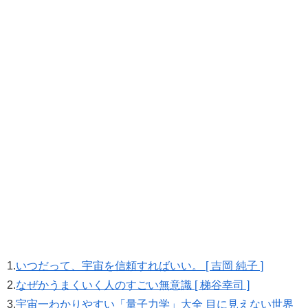
1.
いつだって、宇宙を信頼すればいい。 [ 吉岡 純子 ]
2.
なぜかうまくいく人のすごい無意識 [ 梯谷幸司 ]
3.
宇宙一わかりやすい「量子力学」大全 目に見えない世界