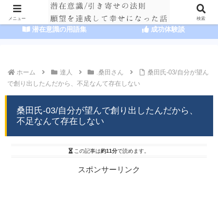
HOME
潜在意識の達人まとめ
メニュー
検索
潜在意識の用語集
成功体験談
ホーム
達人
.桑田さん
桑田氏-03/自分が望ん
で創り出したんだから、不足なんて存在しない
桑田氏-03/自分が望んで創り出したんだから、
不足なんて存在しない
この記事は
約11分
で読めます。
スポンサーリンク