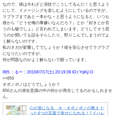
なので、彼は今わざと演技でこうしてるんだ！と思うよう
にして、イメージングを楽しむようにしているのですが、
ラブラブまであと一本かな～と思うようになると、いつも
彼から『どうせ俺の事嫌いなんだろ？』とか『好きとか言
うのも嘘でしょ』と言われてしまいます。どうしてそう思
うのか聞いても話をそらしたり、黙りこんでしまうのでよ
く解らないのです。
私のネガが影響してでしょうか？彼を安心させてラブラブ
になりたいのですが、
何が問題なのかよく解らないで困っています。
885 ：るー：2010/07/17(土) 20:19:39 ID:/.YqKj/.O
>>850
オポノポノはどうでしょうか？
850さんの潜在意識の中の何かが再生してるのかもしれませ
ん。
心が楽になる ホ・オポノポノの教え た
った4つの言葉で幸せになれる！ [ イハレ