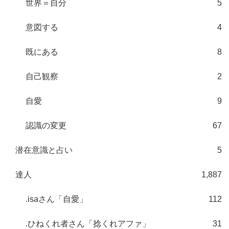
世界＝自分
5
意図する
4
既にある
8
自己観察
2
自愛
9
認識の変更
67
潜在意識と占い
5
達人
1,887
.isaさん「自愛」
112
.ひねくれ者さん「捻くれアファ」
31