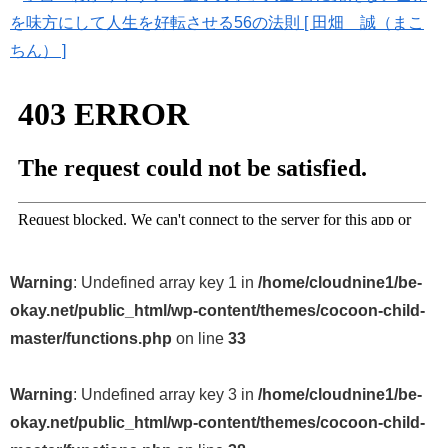
を味方にして人生を好転させる56の法則 [ 田畑 誠（まこ
ちん） ]
Warning
: Undefined array key 1 in
/home/cloudnine1/be-
okay.net/public_html/wp-content/themes/cocoon-child-
master/functions.php
on line
33
Warning
: Undefined array key 3 in
/home/cloudnine1/be-
okay.net/public_html/wp-content/themes/cocoon-child-