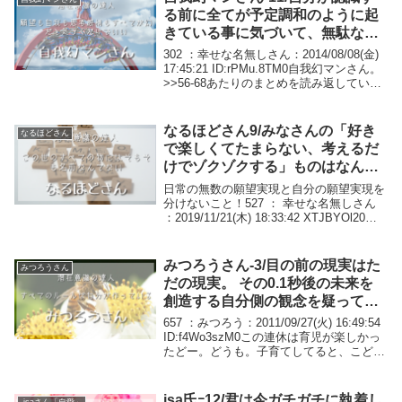
る前に全てが予定調和のように起
きている事に気づいて、無駄な抵
抗を止めるだけ。必ずあなたの中
302 ：幸せな名無しさん：2014/08/08(金)
に答えがあります
17:45:21 ID:rPMu.8TM0自我幻マンさん。
>>56-68あたりのまとめを読み返していま
す。 願望と同じで、願望が叶ったという
出来事が無ければ、叶ったという反応は起
きませ...
なるほどさん9/みなさんの「好き
なるほどさん
で楽しくてたまらない、考えるだ
けでゾクゾクする」ものはなんで
すか
日常の無数の願望実現と自分の願望実現を
分けないこと！527 ： 幸せな名無しさん
：2019/11/21(木) 18:33:42 XTJBYOl20意
図して一晩で変わったというのは私ですね
w翌朝‬に「自分は神様に愛されてる！」と
ハッと気付い...
みつろうさん-3/目の前の現実はた
みつろうさん
だの現実。 その0.1秒後の未来を
創造する自分側の観念を疑って見
る
657 ：みつろう：2011/09/27(火) 16:49:54
ID:f4Wo3szM0この連休は育児が楽しかっ
たどー。どうも。子育てしてると、こども
に何度も何度も「何々したらダメ」や
「○○なら△△」という観念を植え付けち
ゃうので、自分が...
isa氏ｰ12/君は今ガチガチに執着し
.isaさん「自愛」