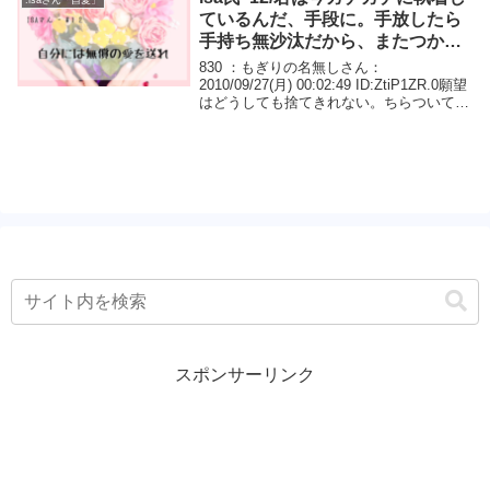
ているんだ、手段に。手放したら
手持ち無沙汰だから、またつかも
うとしている。それでもかまわな
830 ：もぎりの名無しさん：
いんだ。
2010/09/27(月) 00:02:49 ID:ZtiP1ZR.0願望
はどうしても捨てきれない。ちらついてし
まう。自愛って根気よくつづけなきゃだ
め？ 865 ：もぎりの名無しさん：
2010/09/27(月)...
スポンサーリンク