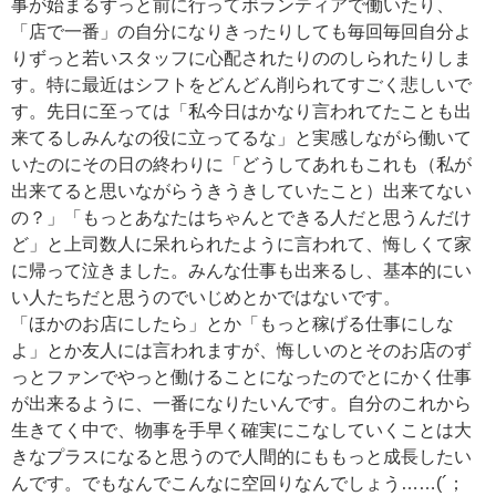
事が始まるずっと前に行ってボランティアで働いたり、
「店で一番」の自分になりきったりしても毎回毎回自分よ
りずっと若いスタッフに心配されたりののしられたりしま
す。特に最近はシフトをどんどん削られてすごく悲しいで
す。先日に至っては「私今日はかなり言われてたことも出
来てるしみんなの役に立ってるな」と実感しながら働いて
いたのにその日の終わりに「どうしてあれもこれも（私が
出来てると思いながらうきうきしていたこと）出来てない
の？」「もっとあなたはちゃんとできる人だと思うんだけ
ど」と上司数人に呆れられたように言われて、悔しくて家
に帰って泣きました。みんな仕事も出来るし、基本的にい
い人たちだと思うのでいじめとかではないです。
「ほかのお店にしたら」とか「もっと稼げる仕事にしな
よ」とか友人には言われますが、悔しいのとそのお店のず
っとファンでやっと働けることになったのでとにかく仕事
が出来るように、一番になりたいんです。自分のこれから
生きてく中で、物事を手早く確実にこなしていくことは大
きなプラスになると思うので人間的にももっと成長したい
んです。でもなんでこんなに空回りなんでしょう……(´；