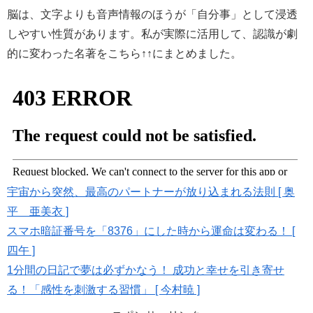
脳は、文字よりも音声情報のほうが「自分事」として浸透
しやすい性質があります。私が実際に活用して、認識が劇
的に変わった名著をこちら↑↑にまとめました。
宇宙から突然、最高のパートナーが放り込まれる法則 [ 奥
平 亜美衣 ]
スマホ暗証番号を「8376」にした時から運命は変わる！ [
四午 ]
1分間の日記で夢は必ずかなう！ 成功と幸せを引き寄せ
る！「感性を刺激する習慣」 [ 今村暁 ]