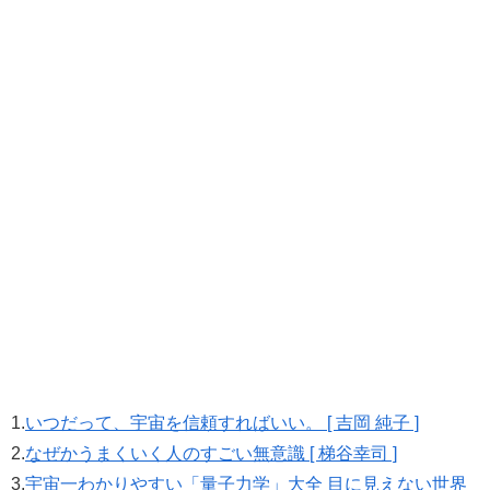
1.
いつだって、宇宙を信頼すればいい。 [ 吉岡 純子 ]
2.
なぜかうまくいく人のすごい無意識 [ 梯谷幸司 ]
3.
宇宙一わかりやすい「量子力学」大全 目に見えない世界