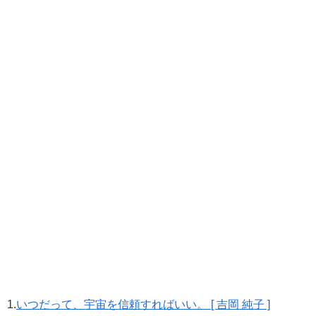
1.
いつだって、宇宙を信頼すればいい。 [ 吉岡 純子 ]