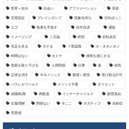
世界＝自分
出会い
アファメーション
容姿
完璧認定
ブレインダンプ
現象化待ち
日向ぼっこ
エゴ
執着を手放す
自作自演
通販
イメージング
二元論
瞑想
好転反応
充足を見る
モテる
７章認識
ホ・オポノポノ
時間はない
セドナ
感情を感じきる
意図を取り下げる
人間関係
仕事
蓋
病気
記憶を消す
今今メソッド
願望＝実現
受け取る許可
パラレルワールド
メソッド不要
ダイエット
就職/転職
再配達
インナーチャイルド
願望直結
左脳理解
関係ない
今ここ
ネガティブ
花粉症
罪悪感