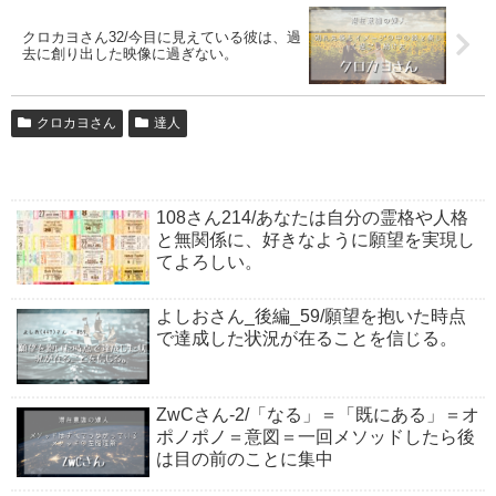
クロカヨさん32/今目に見えている彼は、過
去に創り出した映像に過ぎない。
クロカヨさん
達人
108さん214/あなたは自分の霊格や人格
と無関係に、好きなように願望を実現し
てよろしい。
よしおさん_後編_59/願望を抱いた時点
で達成した状況が在ることを信じる。
ZwCさん-2/「なる」＝「既にある」＝オ
ポノポノ＝意図＝一回メソッドしたら後
は目の前のことに集中