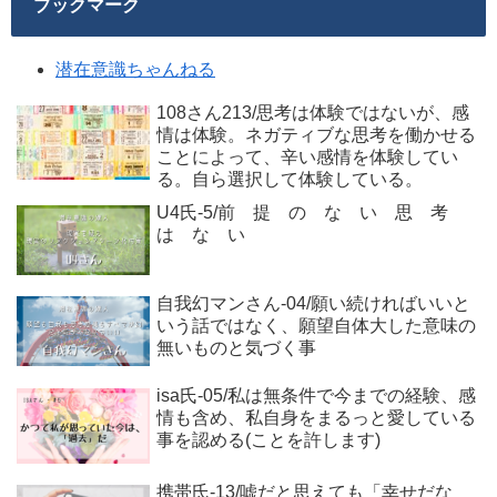
ブックマーク
潜在意識ちゃんねる
108さん213/思考は体験ではないが、感
情は体験。ネガティブな思考を働かせる
ことによって、辛い感情を体験してい
る。自ら選択して体験している。
U4氏-5/前 提 の な い 思 考
は な い
自我幻マンさん-04/願い続ければいいと
いう話ではなく、願望自体大した意味の
無いものと気づく事
isa氏-05/私は無条件で今までの経験、感
情も含め、私自身をまるっと愛している
事を認める(ことを許します)
携帯氏-13/嘘だと思えても「幸せだな