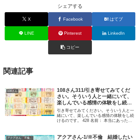
シェアする
X
Facebook
はてブ
LINE
Pinterest
LinkedIn
コピー
関連記事
108さん311/引き寄せてみてくだ
108さん
さい。そういう人と一緒にいて、
楽しんでいる感情の体験をし続け
るのです。
引き寄せてみてください。そういう人と一
緒にいて、楽しんでいる感情の体験をし続
けるのです。 428 名前： 本当にあった怖
い名無し ：2009/02/28(土) 01:27:50
ID:Ew0KLSiaO108さんはよく「条件付け
をやめて、今...
アクアさん-1/※不倫 結婚したい
アクアさん「不倫」