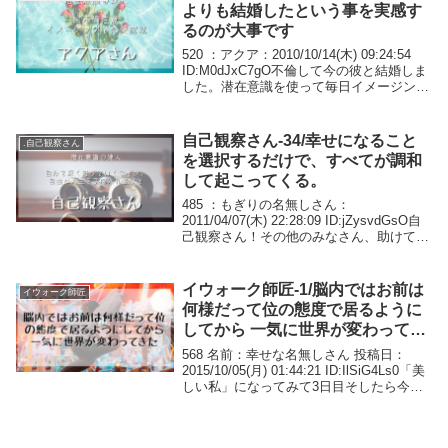
よりも結婚したという事を実感す
るのが大事です
520 ：アクア：2010/10/14(木) 09:24:54
ID:M0dJxC7gO不倫して今の彼と結婚しま
した。潜在意識を使って毎日イメージング
しました。今はとっても幸せです。もちろ
ん彼の奥さんも今はちゃんと別の男性と幸
せにやってます...
自己観察さん-34/幸せになること
.自己観察さん
を選択するだけで、すべてが調和
して起こってくる。
485 ：もぎりの名無しさん：
2011/04/07(木) 22:28:09 ID:jZysvdGsO自
己観察さん！その他のみなさん、助けてく
ださい！以前に「復讐」について書き込み
があったと思うんですが、私は復讐するこ
とで楽になると思ったので...
イウォーク師匠-1/脳内ではお前は
イウォーク師匠
何様だって位の態度で居るように
してから 一気に世界が変わってき
た
568 名前：幸せな名無しさん 投稿日：
2015/10/05(月) 01:44:21 ID:IlSiG4Ls0「美
しい私」になってみて3日目そしたら今
日、歩いていてすれ違った男性グループに
「うわ超可愛い」と言われたり、後を追い
掛けてこられて...