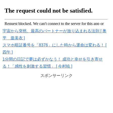
宇宙から突然、最高のパートナーが放り込まれる法則 [ 奥
平 亜美衣 ]
スマホ暗証番号を「8376」にした時から運命は変わる！ [
四午 ]
1分間の日記で夢は必ずかなう！ 成功と幸せを引き寄せ
る！「感性を刺激する習慣」 [ 今村暁 ]
スポンサーリンク