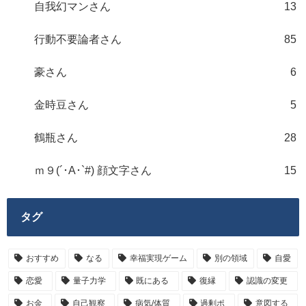
自我幻マンさん
13
行動不要論者さん
85
豪さん
6
金時豆さん
5
鶴瓶さん
28
ｍ９(´･A･`#) 顔文字さん
15
タグ
おすすめ
なる
幸福実現ゲーム
別の領域
自愛
恋愛
量子力学
既にある
復縁
認識の変更
お金
自己観察
病気/体質
過剰ポ
意図する