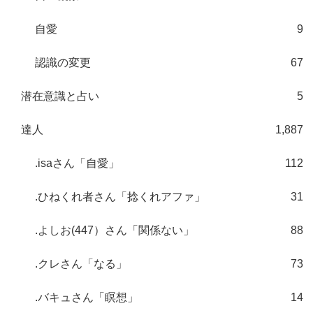
自愛
9
認識の変更
67
潜在意識と占い
5
達人
1,887
.isaさん「自愛」
112
.ひねくれ者さん「捻くれアファ」
31
.よしお(447）さん「関係ない」
88
.クレさん「なる」
73
.バキュさん「瞑想」
14