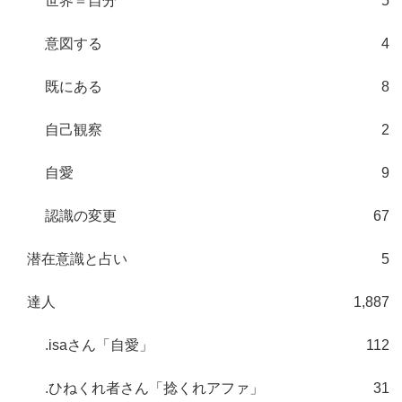
世界＝自分
5
意図する
4
既にある
8
自己観察
2
自愛
9
認識の変更
67
潜在意識と占い
5
達人
1,887
.isaさん「自愛」
112
.ひねくれ者さん「捻くれアファ」
31