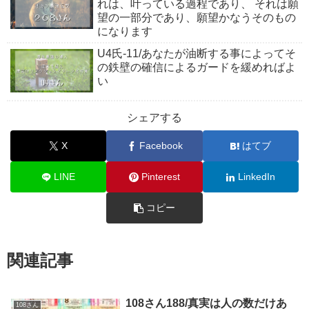
れは、叶っている過程であり、 それは願
望の一部分であり、願望かなうそのもの
になります
U4氏-11/あなたが油断する事によってそ
の鉄壁の確信によるガードを緩めればよ
い
シェアする
X
Facebook
はてブ
LINE
Pinterest
LinkedIn
コピー
関連記事
108さん188/真実は人の数だけあ
108さん