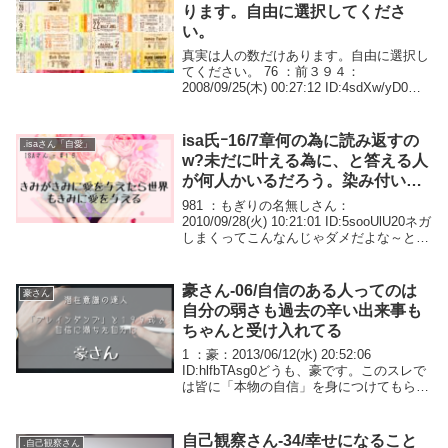
ります。自由に選択してくださ
い。
真実は人の数だけあります。自由に選択し
てください。 76 ：前３９４：
2008/09/25(木) 00:27:12 ID:4sdXw/yD0引
用 - - - - 自分に奇跡を起こす心の法則知的
生き方文庫 Ｊマーフィー著 加藤明訳 Ｐ
２１１ー...
isa氏ｰ16/7章何の為に読み返すの
.isaさん「自愛」
w?未だに叶える為に、と答える人
が何人かいるだろう。染み付いて
いて笑えるだろ。
981 ：もぎりの名無しさん：
2010/09/28(火) 10:21:01 ID:5sooUlU20ネガ
しまくってこんなんじゃダメだよな～と思
った場合でも叶うのは何故？不足に焦点を
当てているのに叶う場合があるのは何
故？ 986 ：もぎりの名...
豪さん-06/自信のある人ってのは
豪さん
自分の弱さも過去の辛い出来事も
ちゃんと受け入れてる
1 ：豪：2013/06/12(水) 20:52:06
ID:hlfbTAsg0どうも、豪です。このスレで
は皆に「本物の自信」を身につけてもらい
たいと思う。 「 本物の自信 」 が身につ
けば悩みは消えます。人生が180度変わり
ます！ 多くの...
自己観察さん-34/幸せになること
.自己観察さん