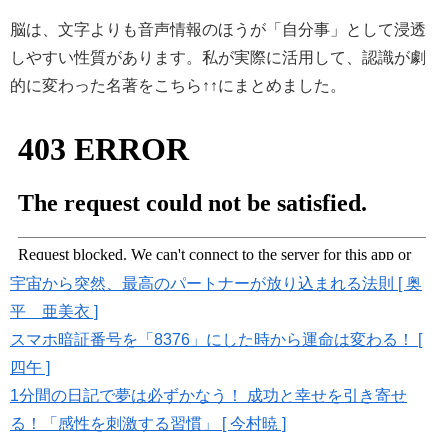
脳は、文字よりも音声情報のほうが「自分事」として浸透
しやすい性質があります。私が実際に活用して、認識が劇
的に変わった名著をこちら↑↑にまとめました。
宇宙から突然、最高のパートナーが放り込まれる法則 [ 奥
平 亜美衣 ]
スマホ暗証番号を「8376」にした時から運命は変わる！ [
四午 ]
1分間の日記で夢は必ずかなう！ 成功と幸せを引き寄せ
る！「感性を刺激する習慣」 [ 今村暁 ]