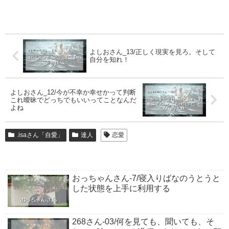
よしおさん_13/正しく現実を見ろ。そして
自分を知れ！
よしおさん_12/今が不幸か幸せかって判断
これ曖昧でどっちでもいいってことなんだ
よね
.isaさん「自愛」
達人
恋愛
おっちゃんさん-7/寝入りばなのうとうと
した状態を上手に利用する
268さん-03/何を見ても、聞いても、そ