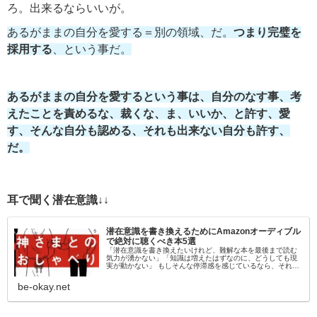
ろ。出来るならいいが。
あるがままの自分を愛する＝別の領域、だ。
つまり完璧を
採用する
、という事だ。
あるがままの自分を愛するという事は、自分のなす事、考
えたことを責めるな、裁くな、ま、いいか、と許す、愛
す、そんな自分も認める、それも出来ない自分も許す、
だ。
耳で聞く潜在意識↓↓
潜在意識を書き換えるためにAmazonオーディブル
で絶対に聴くべき本5選
「潜在意識を書き換えたいけれど、難解な本を最後まで読む
気力が湧かない」「知識は増えたはずなのに、どうしても現
実が動かない」 もしそんな停滞感を感じているなら、それは
「目」から情報を入れようとしているからかもしれません。
脳科学的にも、聴覚情報…
be-okay.net