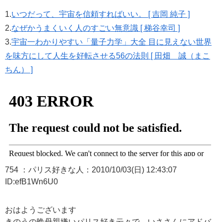
1.
いつだって、宇宙を信頼すればいい。 [ 吉岡 純子 ]
2.
なぜかうまくいく人のすごい無意識 [ 梯谷幸司 ]
3.
宇宙一わかりやすい「量子力学」大全 目に見えない世界
を味方にして人生を好転させる56の法則 [ 田畑 誠（まこ
ちん） ]
754 ：パリス好きな人：2010/10/03(日) 12:43:07
ID:efB1Wn6U0
おはようございます
きのうの晩母親嫌いパリス好き云々で、いささんにアドバ