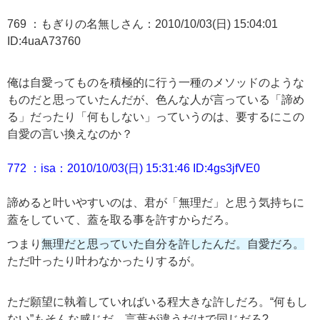
769 ：もぎりの名無しさん：2010/10/03(日) 15:04:01
ID:4uaA73760
俺
は自愛ってものを積極的に行う一種のメソッドのような
ものだと思っていたんだが、
色
んな人が
言って
いる「諦め
る」だったり「
何
もしない」って
いうのは、
要するにこの
自愛の言い換えなのか？
772 ：isa：2010/10/03(日) 15:31:46 ID:4gs3jfVE0
諦める
と
叶いやすいのは、
君
が「無理だ」と思う気持ちに
蓋をしてい
て、
蓋を取る事を許すからだろ。
つまり
無理だと思っていた自分を
許した
んだ。自愛だろ。
ただ叶ったり叶わなかったりするが。
ただ願望に執着していればいる程大きな許しだろ。“何もし
ない”もそんな感じだ。言葉が違うだけで同じだろ?