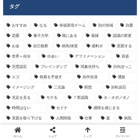
タグ
おすすめ
なる
幸福実現ゲーム
別の領域
自愛
恋愛
量子力学
既にある
復縁
認識の変更
お金
自己観察
病気/体質
過剰ポ
意図する
世界＝自分
出会い
アファメーション
容姿
完璧認定
ブレインダンプ
現象化待ち
日向ぼっこ
エゴ
執着を手放す
自作自演
通販
イメージング
二元論
瞑想
好転反応
充足を見る
モテる
７章認識
ホ・オポノポノ
時間はない
セドナ
感情を感じきる
意図を取り下げる
人間関係
仕事
蓋
病気
記憶を消す
今今メソッド
願望＝実現
受け取る許可
ホーム
シェア
トップ
サイドバー
パラレルワールド
メソッド不要
ダイエット