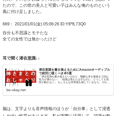
たので、この世の美人と可愛い子はみんな俺のものという
風に付け足しました。
669： 2021/01/01(金) 05:06:26 ID:YtPfL73Q0
自分も不思議とモテたな
全ての女性では無かったけど
耳で聞く潜在意識↓↓
潜在意識を書き換えるためにAmazonオーディブル
で絶対に聴くべき本5選
「潜在意識を書き換えたいけれど、難解な本を最後まで読む
気力が湧かない」「知識は増えたはずなのに、どうしても現
実が動かない」 もしそんな停滞感を感じているなら、それは
「目」から情報を入れようとしているからかもしれません。
脳科学的にも、聴覚情報…
be-okay.net
脳は、文字よりも音声情報のほうが「自分事」として浸透
しやすい性質があります。私が実際に活用して、認識が劇