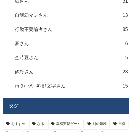
紙さん
31
自我幻マンさん
13
行動不要論者さん
85
豪さん
6
金時豆さん
5
鶴瓶さん
28
ｍ９(´･A･`#) 顔文字さん
15
タグ
おすすめ
なる
幸福実現ゲーム
別の領域
自愛