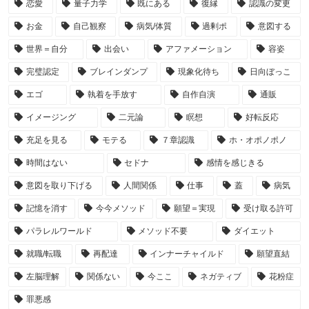
恋愛
量子力学
既にある
復縁
認識の変更
お金
自己観察
病気/体質
過剰ポ
意図する
世界＝自分
出会い
アファメーション
容姿
完璧認定
ブレインダンプ
現象化待ち
日向ぼっこ
エゴ
執着を手放す
自作自演
通販
イメージング
二元論
瞑想
好転反応
充足を見る
モテる
７章認識
ホ・オポノポノ
時間はない
セドナ
感情を感じきる
意図を取り下げる
人間関係
仕事
蓋
病気
記憶を消す
今今メソッド
願望＝実現
受け取る許可
パラレルワールド
メソッド不要
ダイエット
就職/転職
再配達
インナーチャイルド
願望直結
左脳理解
関係ない
今ここ
ネガティブ
花粉症
罪悪感