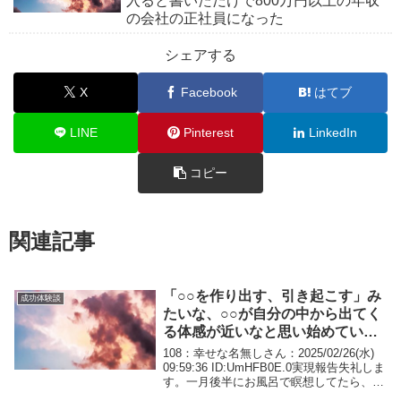
入ると書いただけで800万円以上の年収
の会社の正社員になった
シェアする
X
Facebook
はてブ
LINE
Pinterest
LinkedIn
コピー
関連記事
「○○を作り出す、引き起こす」み
成功体験談
たいな、○○が自分の中から出てく
る体感が近いなと思い始めてい
た。
108：幸せな名無しさん：2025/02/26(水)
09:59:36 ID:UmHFB0E.0実現報告失礼しま
す。一月後半にお風呂で瞑想してたら、今
まで見聞きしてもなんとなく流していた