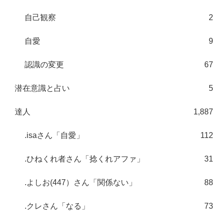
自己観察
2
自愛
9
認識の変更
67
潜在意識と占い
5
達人
1,887
.isaさん「自愛」
112
.ひねくれ者さん「捻くれアファ」
31
.よしお(447）さん「関係ない」
88
.クレさん「なる」
73