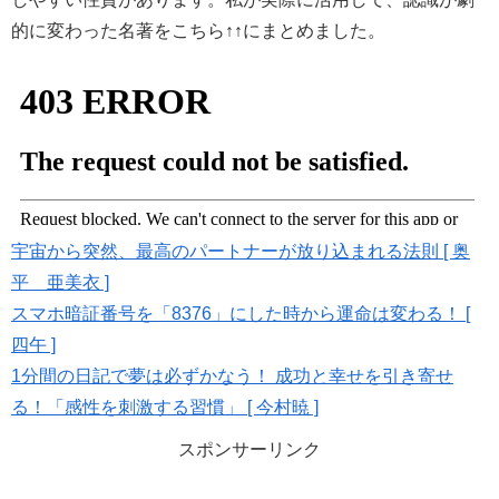
的に変わった名著をこちら↑↑にまとめました。
宇宙から突然、最高のパートナーが放り込まれる法則 [ 奥
平 亜美衣 ]
スマホ暗証番号を「8376」にした時から運命は変わる！ [
四午 ]
1分間の日記で夢は必ずかなう！ 成功と幸せを引き寄せ
る！「感性を刺激する習慣」 [ 今村暁 ]
スポンサーリンク