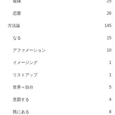
復縁
25
恋愛
26
方法論
145
なる
15
アファメーション
10
イメージング
1
リストアップ
1
世界＝自分
5
意図する
4
既にある
8