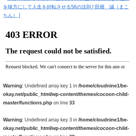
を味方にして人生を好転させる56の法則 [ 田畑 誠（まこ
ちん） ]
Warning
: Undefined array key 1 in
/home/cloudnine1/be-
okay.net/public_html/wp-content/themes/cocoon-child-
master/functions.php
on line
33
Warning
: Undefined array key 3 in
/home/cloudnine1/be-
okay.net/public_html/wp-content/themes/cocoon-child-