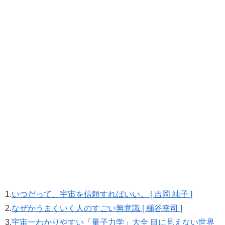
1.
いつだって、宇宙を信頼すればいい。 [ 吉岡 純子 ]
2.
なぜかうまくいく人のすごい無意識 [ 梯谷幸司 ]
3.
宇宙一わかりやすい「量子力学」大全 目に見えない世界