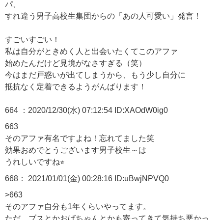
パ、
すれ違う男子高校生集団からの「あの人可愛い」発言！
すごいすごい！
私は自分がときめく人と出会いたくてこのアファ
始めたんだけど見境がなさすぎる（笑）
今はまだ戸惑いが出てしまうから、もう少し自分に
抵抗なく定着できるようがんばります！
664
：2020/12/30(水) 07:12:54 ID:XAOdW0ig0
663
そのアファ有名ですよね！忘れてました笑
効果おめでとうございます男子校生～は
うれしいですね⭐︎
668： 2021/01/01(金) 00:28:16 ID:uBwjNPVQ0
>663
そのアファ自分も1年くらいやってます。
ただ、ブスとかおばちゃんとかも寄ってきて気持ち悪かっ