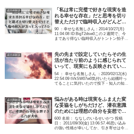
「現実は自分が作り出している」系の言説
が妙に腑に落ちる...
「私は常に完璧で好きな現実を造
成功体験談
れる幸せな存在」だと思考を切り
替えただけで臨時収入がどんどん
入ってくるように01
90 ：幸せな名無しさん：2014/10/27(月)
11:04:08 ID:BigT2dsw0この２週間で、今
まであり得ない臨時収入がトントン拍子に
入って来ました！手にした現金は約４万。
プラス？１２月から毎月２０万の不労収入
が振り込まれる...
先の先まで設定していたらその生
成功体験談
活が当たり前のように感じられて
いって、現実にも反映されていき
ました。
54 ： 幸せな名無しさん ：2020/02/12(水)
22:54:09 tVkSW07w0気付いたら結構叶っ
てることに気付いたので投下・知人の知
人…みたいなゆるい繋がりがキッカケでフ
リーターから就職し、年収が800万以上プ
ラスに・めちゃ...
悩みがある時は現実をふまえた変
成功体験談
な妥協をしがちだけど、潜在意識
のためには理想の自分を妄想でき
る力が大事だと思う［体験談］
600 名前： ななしのいるせいかつ 投稿
日： 2011/09/30(金) 13:06:57.46思い込み
の強い性格が幸いしてか、引き寄せは今ま
で結構うまくいっている。 とにかく、潜