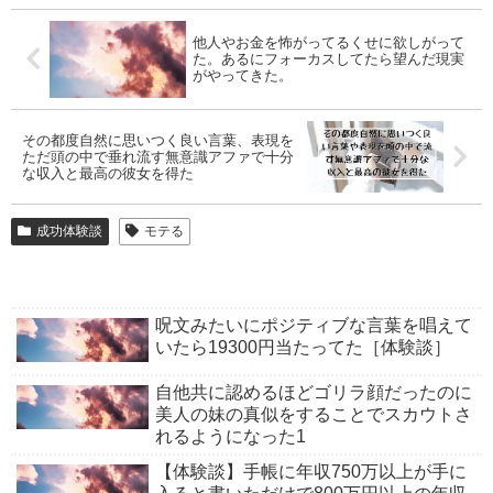
他人やお金を怖がってるくせに欲しがって
た。あるにフォーカスしてたら望んだ現実
がやってきた。
その都度自然に思いつく良い言葉、表現を
ただ頭の中で垂れ流す無意識アファで十分
な収入と最高の彼女を得た
成功体験談
モテる
呪文みたいにポジティブな言葉を唱えて
いたら19300円当たってた［体験談］
自他共に認めるほどゴリラ顔だったのに
美人の妹の真似をすることでスカウトさ
れるようになった1
【体験談】手帳に年収750万以上が手に