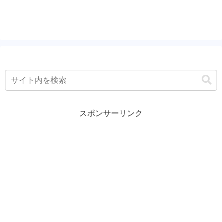
在意識関連の本でもブログでもｽﾚでもいい
からしょっちゅう見...
スポンサーリンク