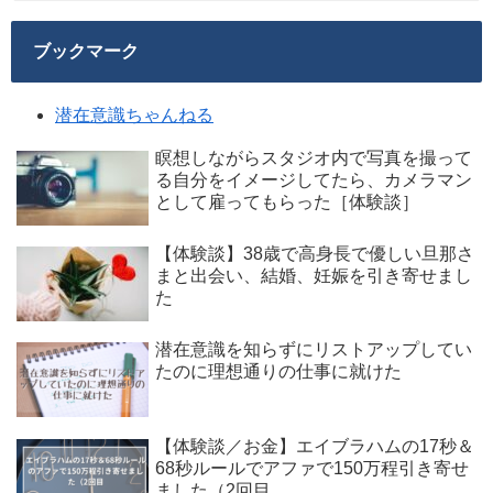
ブックマーク
潜在意識ちゃんねる
瞑想しながらスタジオ内で写真を撮って
る自分をイメージしてたら、カメラマン
として雇ってもらった［体験談］
【体験談】38歳で高身長で優しい旦那さ
まと出会い、結婚、妊娠を引き寄せまし
た
潜在意識を知らずにリストアップしてい
たのに理想通りの仕事に就けた
【体験談／お金】エイブラハムの17秒＆
68秒ルールでアファで150万程引き寄せ
ました（2回目