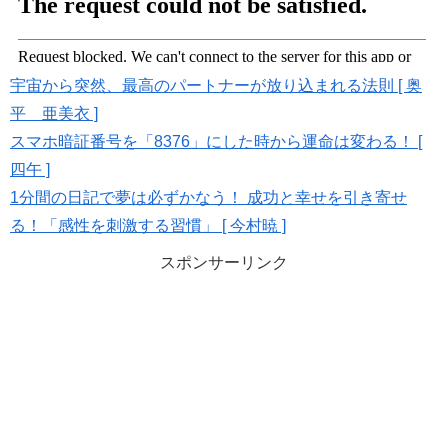
宇宙から突然、最高のパートナーが放り込まれる法則 [ 奥
平 亜美衣 ]
スマホ暗証番号を「8376」にした時から運命は変わる！ [
四午 ]
1分間の日記で夢は必ずかなう！ 成功と幸せを引き寄せ
る！「感性を刺激する習慣」 [ 今村暁 ]
スポンサーリンク