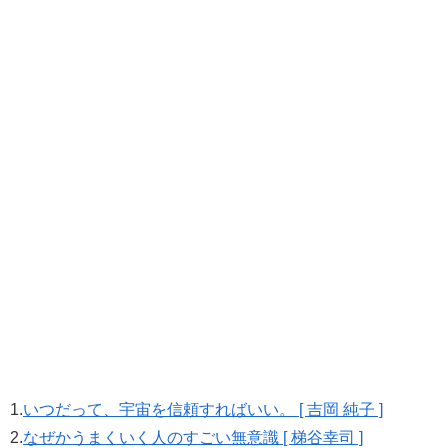
1.
いつだって、宇宙を信頼すればいい。 [ 吉岡 純子 ]
2.
なぜかうまくいく人のすごい無意識 [ 梯谷幸司 ]