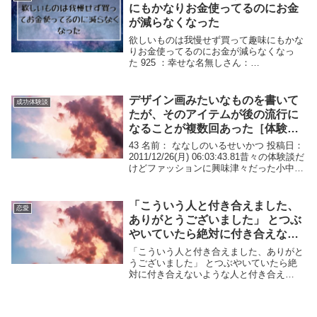
にもかなりお金使ってるのにお金
が減らなくなった
欲しいものは我慢せず買って趣味にもかな
りお金使ってるのにお金が減らなくなっ
た 925 ：幸せな名無しさん：
2010/09/16(木) 00:15:58 ID:JwHgHwWo0爆
発的にお金持ちになったとかじゃないけ
ど、最近お金が減らない・・...
デザイン画みたいなものを書いて
成功体験談
たが、そのアイテムが後の流行に
なることが複数回あった［体験
談］
43 名前： ななしのいるせいかつ 投稿日：
2011/12/26(月) 06:03:43.81昔々の体験談だ
けどファッションに興味津々だった小中学
生のころ、デザイン画みたいなものを書い
てた。特に気に入ったデザインのものは色
柄違いで何回も書...
「こういう人と付き合えました、
恋愛
ありがとうございました」 とつぶ
やいていたら絶対に付き合えない
ような人と付き合えた。【恋愛/体
「こういう人と付き合えました、ありがと
験談】
うございました」 とつぶやいていたら絶
対に付き合えないような人と付き合え
た。 640 ：おさかなくわえた名無しさ
ん：04/02/10 10:29 ID:BjVMw/KP潜在意識
の力は本当だと思います。 ...