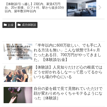
【体験談/引っ越し】23区内、家賃4万円
台、20㎡前後、ロフト付、駅から徒歩10分
以内、築年数10年以内
お金
成功体験談
「半年以内に600万欲しい、でも手に入
れる方法も無い」こんな状態で3.4ヶ月
たったある日、700万円がやってきまし
た。【体験談/お金】
【体験談】人見知りだけど心の根底では
どうせ好かれるしなーって思ってるから
いつも場の中心にいる
自分の姿を鏡で見て見惚れていただけで
顔が変わりめちゃくちゃモテるようにな
った［体験談］