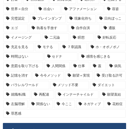
世界＝自分
出会い
アファメーション
容姿
完璧認定
ブレインダンプ
現象化待ち
日向ぼっこ
エゴ
執着を手放す
自作自演
通販
イメージング
二元論
瞑想
好転反応
充足を見る
モテる
７章認識
ホ・オポノポノ
時間はない
セドナ
感情を感じきる
意図を取り下げる
人間関係
仕事
蓋
病気
記憶を消す
今今メソッド
願望＝実現
受け取る許可
パラレルワールド
メソッド不要
ダイエット
就職/転職
再配達
インナーチャイルド
願望直結
左脳理解
関係ない
今ここ
ネガティブ
花粉症
罪悪感