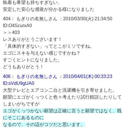
執着も希望も持ちすぎない、
安定した安心な感覚が分かる様になりました
404： もぎりの名無しさん ：2010/03/30(火) 21:34:50
ID:O4ScurxA0
＞＞403
レスありがとうございます！
「具体的すぎない」ってとこがミソですね。
エゴにスキを与えない感じですかね？
すごくヒントになりました。
どうもありがとう！
406： もぎりの名無しさん ：2010/04/01(木) 00:33:23
ID:sVdU9gUA0
大型テレビとエアコン二台と洗濯機を引き寄せました。
願望にエゴがくっつくと色々考えたり試行錯誤したりして
しまいがちですが
エゴがくっつかない願望は正確に言うと願望ではなく、既
にそこにあるものに
なるので、その辺がコツだと思います。