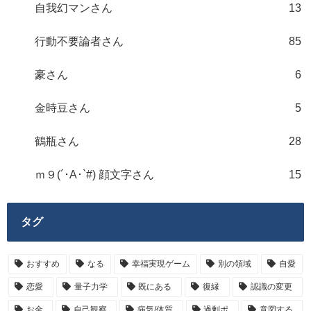
自我幻マンさん
13
行動不要論者さん
85
豪さん
6
金時豆さん
5
鶴瓶さん
28
ｍ９(´･A･`#) 顔文字さん
15
タグ
おすすめ
なる
幸福実現ゲーム
別の領域
自愛
恋愛
量子力学
既にある
復縁
認識の変更
お金
自己観察
病気/体質
過剰ポ
意図する