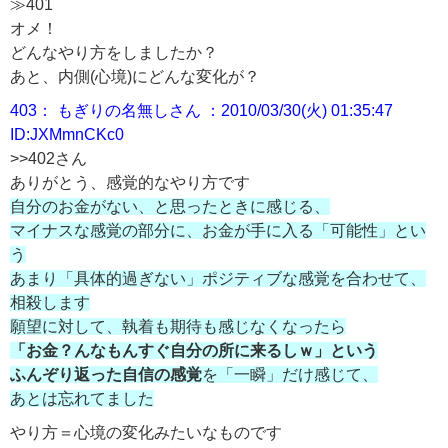
≫401
オメ！
どんなやり方をしましたか？
あと、内側(心境)にどんな変化が？
403： もぎりの名無しさん ：2010/03/30(火) 01:35:47
ID:JXMmnCKc0
>>402さん
ありがとう、感覚的なやり方です
自分のお金がない、と思ったときに感じる、
マイナスな感覚の部分に、お金が手に入る「可能性」とい
う
あまり「具体的過ぎない」ポジティブな感覚を合わせて、
相殺します
願望に対して、執着も期待も感じなくなったら
「お金？んなもんすぐ自分の所に来るしｗ」という
ふんぞり返った自信の感覚
を「一瞬」だけ感じて、
あとは忘れてました
やり方＝心境の変化みたいなものです