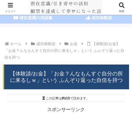
HOME
潜在意識の達人まとめ
メニュー
検索
潜在意識の用語集
成功体験談
ホーム
成功体験談
お金
【体験談/お金】
「お金？んなもんすぐ自分の所に来るしｗ」という ふんぞり返った自
信を持つ
【体験談/お金】「お金？んなもんすぐ自分の所
に来るしｗ」という ふんぞり返った自信を持つ
この記事は
約2分
で読めます。
スポンサーリンク