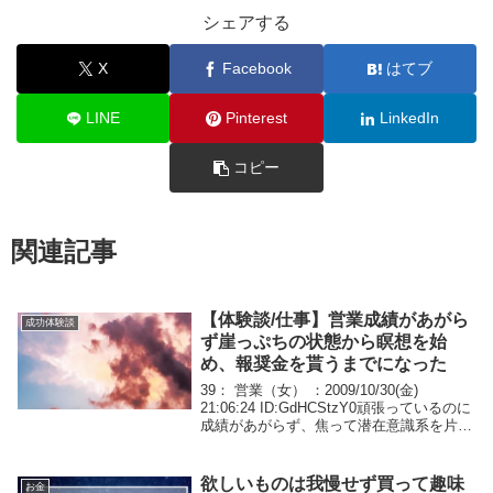
シェアする
X
Facebook
はてブ
LINE
Pinterest
LinkedIn
コピー
関連記事
【体験談/仕事】営業成績があがら
成功体験談
ず崖っぷちの状態から瞑想を始
め、報奨金を貰うまでになった
39： 営業（女） ：2009/10/30(金)
21:06:24 ID:GdHCStzY0頑張っているのに
成績があがらず、焦って潜在意識系を片っ
端から実践していましたでも、思うような
成果がでず、もう崖っぷちまで追い込まれ
ました昔読んだ本e...
欲しいものは我慢せず買って趣味
お金