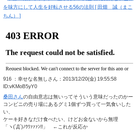
を味方にして人生を好転させる56の法則 [ 田畑 誠（まこ
ちん） ]
916 ：幸せな名無しさん：2013/12/20(金) 19:55:58
ID:vKMoB5yY0
桑田さん
の自由意志は無いってそういう意味だったのかー
コンビニの売り場にあるグミ1個ずつ買って一気食いした
い、
ケーキ好きなだけ食べたい、けどお金ないから無理
「ヽ(`Д´)ﾉｳﾜｧｧｧﾝ!!」 ←これが反応か