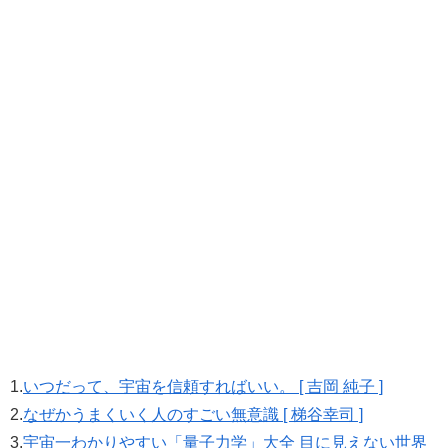
1.
いつだって、宇宙を信頼すればいい。 [ 吉岡 純子 ]
2.
なぜかうまくいく人のすごい無意識 [ 梯谷幸司 ]
3.
宇宙一わかりやすい「量子力学」大全 目に見えない世界