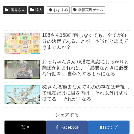
.詭弁さん
達人
おすすめ
幸福実現ゲーム
108さん158/理解しなくても、全てが自
分の決定であることが、本当だと思えて
きませんか？
おっちゃんさん-6/潜在意識にしっかりと
願望が刻まれれば、「必要なときに必要
な行動を」 自然とするようになる
82さん-6/過去なんてものの存在は無視し
て現在だけに目を向け、それ以外は切り
捨てる。 それが「なる」
シェアする
X
Facebook
はてブ