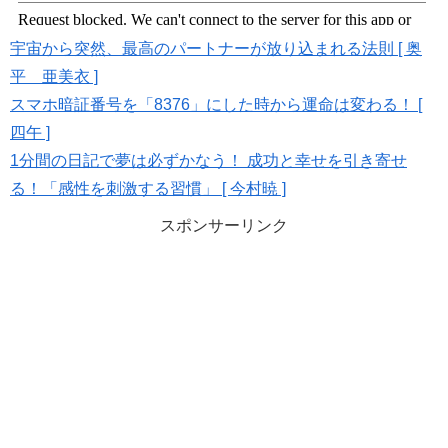
宇宙から突然、最高のパートナーが放り込まれる法則 [ 奥
平 亜美衣 ]
スマホ暗証番号を「8376」にした時から運命は変わる！ [
四午 ]
1分間の日記で夢は必ずかなう！ 成功と幸せを引き寄せ
る！「感性を刺激する習慣」 [ 今村暁 ]
スポンサーリンク