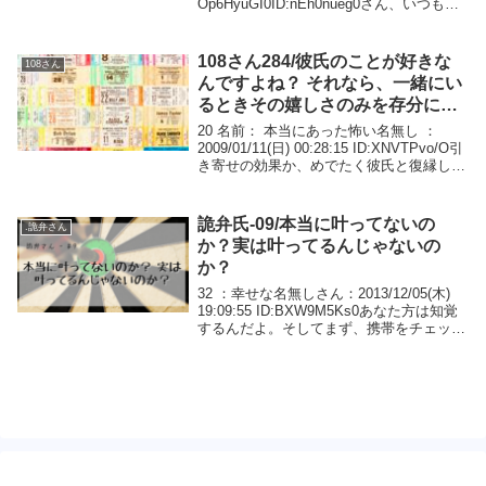
Op6HyuGI0ID:nEh0nueg0さん、いつもあ
なたのアドバイスが心に響きます。良かっ
たら私にもお願いします。私は少し前に、
願っていた恋愛が...
108さん284/彼氏のことが好きな
108さん
んですよね？ それなら、一緒にい
るときその嬉しさのみを存分に感
じてください。
20 名前： 本当にあった怖い名無し ：
2009/01/11(日) 00:28:15 ID:XNVTPvo/O引
き寄せの効果か、めでたく彼氏と復縁して
1ヶ月ほど経ちますが、なんか上手くいか
なくてモヤモヤ。振られる前に不安だった
り不満だったり...
詭弁氏-09/本当に叶ってないの
.詭弁さん
か？実は叶ってるんじゃないの
か？
32 ：幸せな名無しさん：2013/12/05(木)
19:09:55 ID:BXW9M5Ks0あなた方は知覚
するんだよ。そしてまず、携帯をチェック
するだろ返事がない→愛されてない！残高
チェックするだろゼロが足りない→お金が
ない！ってやって...