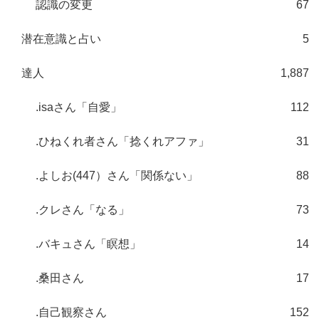
認識の変更
67
潜在意識と占い
5
達人
1,887
.isaさん「自愛」
112
.ひねくれ者さん「捻くれアファ」
31
.よしお(447）さん「関係ない」
88
.クレさん「なる」
73
.バキュさん「瞑想」
14
.桑田さん
17
.自己観察さん
152