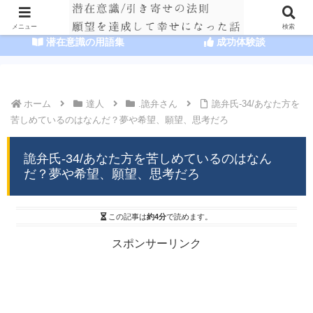
HOME
潜在意識の達人まとめ
メニュー
検索
潜在意識の用語集
成功体験談
ホーム
達人
.詭弁さん
詭弁氏-34/あなた方を
苦しめているのはなんだ？夢や希望、願望、思考だろ
詭弁氏-34/あなた方を苦しめているのはなん
だ？夢や希望、願望、思考だろ
この記事は
約4分
で読めます。
スポンサーリンク