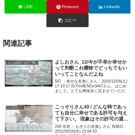
LINE
Pinterest
LinkedIn
コピー
関連記事
よしおさん_12/今が不幸か幸せか
.よしお(447）さん「関係ない」
って判断これ曖昧でどっちでもい
いってことなんだよね
587 ：幸せな名無しさん：2010/12/04(土)
17:10:17 ID:Ftn9ENOc0447さん、はじめ
まして。とても興味深く読ませていただい
ております。自分は、結婚してから主人が
DVをしたり、生活費をほとんど入れてく
れず毎日が...
こっそりさん40 / どんな時であっ
こっそりさん
ても自分に幸せである許可を与え
て下さい。 現象はその許可の通り
になるだけなんですから
249 名前： もぎりの名無しさん 投稿日：
2011/03/10(木) 23:04:03