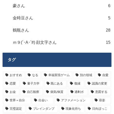
豪さん
6
金時豆さん
5
鶴瓶さん
28
ｍ９(´･A･`#) 顔文字さん
15
タグ
おすすめ
なる
幸福実現ゲーム
別の領域
自愛
恋愛
量子力学
既にある
復縁
認識の変更
お金
自己観察
病気/体質
過剰ポ
意図する
世界＝自分
出会い
アファメーション
容姿
完璧認定
ブレインダンプ
現象化待ち
日向ぼっこ