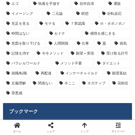
エゴ
執着を手放す
自作自演
通販
イメージング
二元論
瞑想
好転反応
充足を見る
モテる
７章認識
ホ・オポノポノ
時間はない
セドナ
感情を感じきる
意図を取り下げる
人間関係
仕事
蓋
病気
記憶を消す
今今メソッド
願望＝実現
受け取る許可
パラレルワールド
メソッド不要
ダイエット
就職/転職
再配達
インナーチャイルド
願望直結
左脳理解
関係ない
今ここ
ネガティブ
花粉症
罪悪感
ブックマーク
潜在意識ちゃんねる
ホーム
シェア
トップ
サイドバー