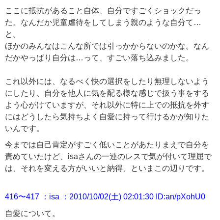
ここに抵抗があること自体、自分ですごくショックだっ
た。なんだか児童虐待をしてしまう親のような自分て…
と。
ほかのみんなはこんな所では引っかからないのかな。なん
だかやっぱり自分は…って、すごい落ち込みました。
これ以外には、なるべく快の選択をしたり無理しないよう
にしたり、自分を他人に気を配る様な感じで扱う事をする
よう心がけていますが、それ以外に特に上での抵抗を外す
にはどうしたら気持ちよく自愛に持って行けるかが知りた
いんです。
今までは自己肯定がすごく低いことがあたりまえで自分を
責めていたけど、isaさんの一連のレスで気が付いて理屈で
は、それを変える方がいいと納得、といまこの辺りです。
416〜417 ：isa ：2010/10/02(土) 02:01:30 ID:an/pXohU0
自愛について。