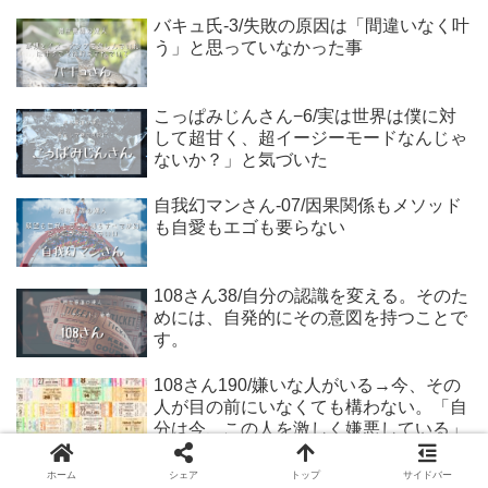
バキュ氏-3/失敗の原因は「間違いなく叶
う」と思っていなかった事
こっぱみじんさん−6/実は世界は僕に対
して超甘く、超イージーモードなんじゃ
ないか？」と気づいた
自我幻マンさん-07/因果関係もメソッド
も自愛もエゴも要らない
108さん38/自分の認識を変える。そのた
めには、自発的にその意図を持つことで
す。
108さん190/嫌いな人がいる→今、その
人が目の前にいなくても構わない。「自
分は今、この人を激しく嫌悪している」
その自分自身を感じてみる。
ホーム
シェア
トップ
サイドバー