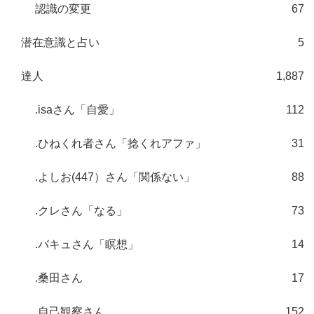
認識の変更
67
潜在意識と占い
5
達人
1,887
.isaさん「自愛」
112
.ひねくれ者さん「捻くれアファ」
31
.よしお(447）さん「関係ない」
88
.クレさん「なる」
73
.バキュさん「瞑想」
14
.桑田さん
17
.自己観察さん
152