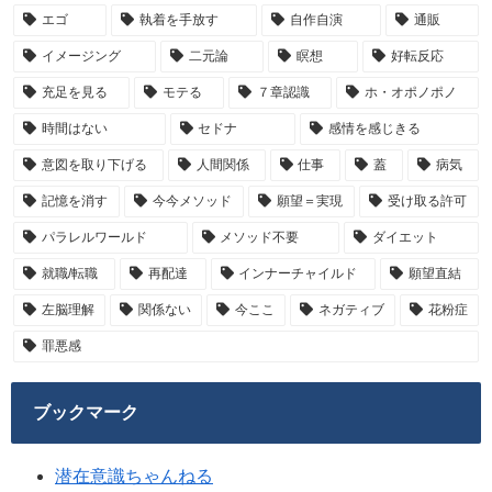
エゴ
執着を手放す
自作自演
通販
イメージング
二元論
瞑想
好転反応
充足を見る
モテる
７章認識
ホ・オポノポノ
時間はない
セドナ
感情を感じきる
意図を取り下げる
人間関係
仕事
蓋
病気
記憶を消す
今今メソッド
願望＝実現
受け取る許可
パラレルワールド
メソッド不要
ダイエット
就職/転職
再配達
インナーチャイルド
願望直結
左脳理解
関係ない
今ここ
ネガティブ
花粉症
罪悪感
ブックマーク
潜在意識ちゃんねる