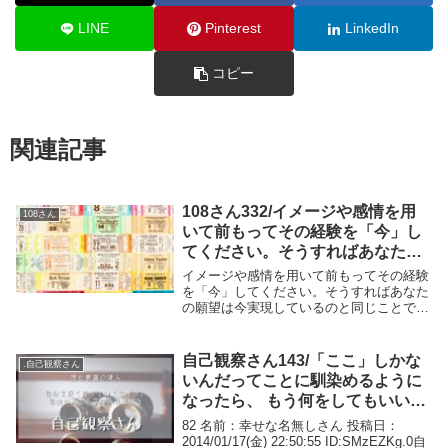
LINE
Pinterest
LinkedIn
コピー
関連記事
108さん332/イメージや感情を用
108さん
いて前もってその経験を「今」し
てください。そうすればあなたの
願望は今実現しているのと同じこ
イメージや感情を用いて前もってその経験
とです。
を「今」してください。そうすればあなた
の願望は今実現しているのと同じことで
す。 916 名前： 本当にあった怖い名無し
：2009/03/02(月) 01:07:21
ID:k99YnwuP0108さん...
自己観察さん143/「ここ」しかな
.自己観察さん
いんだってことに馴染めるように
なったら、 もう何をしてもいい
し、何をしなくてもいい
82 名前：幸せな名無しさん 投稿日：
2014/01/17(金) 22:50:55 ID:SMzEZKg.0自