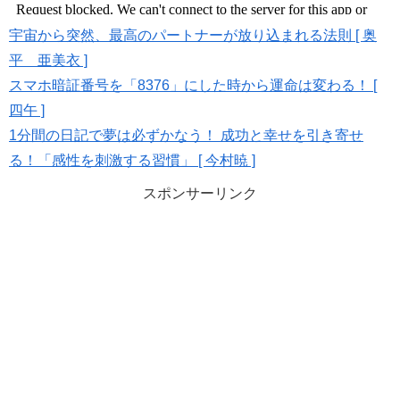
宇宙から突然、最高のパートナーが放り込まれる法則 [ 奥
平 亜美衣 ]
スマホ暗証番号を「8376」にした時から運命は変わる！ [
四午 ]
1分間の日記で夢は必ずかなう！ 成功と幸せを引き寄せ
る！「感性を刺激する習慣」 [ 今村暁 ]
スポンサーリンク