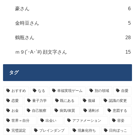
豪さん
6
金時豆さん
5
鶴瓶さん
28
ｍ９(´･A･`#) 顔文字さん
15
タグ
おすすめ
なる
幸福実現ゲーム
別の領域
自愛
恋愛
量子力学
既にある
復縁
認識の変更
お金
自己観察
病気/体質
過剰ポ
意図する
世界＝自分
出会い
アファメーション
容姿
完璧認定
ブレインダンプ
現象化待ち
日向ぼっこ