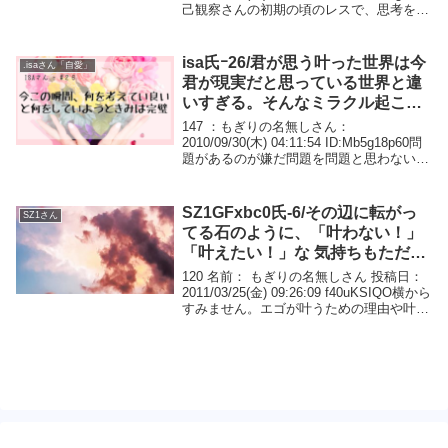
己観察さんの初期の頃のレスで、思考を観
察する視点が別の領域だって気づいたとい
う内容を読んで、別の領域がわかりまし
た。レスしてくれた...
isa氏ｰ26/君が思う叶った世界は今
.isaさん「自愛」
君が現実だと思っている世界と違
いすぎる。そんなミラクル起こり
得ないと思っている。でも君が望
147 ：もぎりの名無しさん：
む世界はある。断言できる。
2010/09/30(木) 04:11:54 ID:Mb5g18p60問
題があるのが嫌だ問題を問題と思わないよ
うにするのも 問題→解決なり放棄 なん
ではないかさっきから言ってることはただ
の我侭だけど、チケット的...
SZ1GFxbc0氏-6/その辺に転がっ
SZ1さん
てる石のように、「叶わない！」
「叶えたい！」な 気持ちもただ存
在してる
120 名前： もぎりの名無しさん 投稿日：
2011/03/25(金) 09:26:09 f40uKSIQO横から
すみません。エゴが叶うための理由や叶わ
ない理由探しばかりします。結果、叶わな
い理由が多く出てきて苦しい思いをしま
す。そんな状...