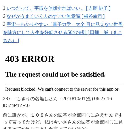
1.
いつだって、宇宙を信頼すればいい。 [ 吉岡 純子 ]
2.
なぜかうまくいく人のすごい無意識 [ 梯谷幸司 ]
3.
宇宙一わかりやすい「量子力学」大全 目に見えない世界
を味方にして人生を好転させる56の法則 [ 田畑 誠（まこ
ちん） ]
387 ：もぎりの名無しさん：2010/10/01(金) 06:27:16
ID:ZtiP1ZR.0
前に誰かが、１０８さんの回答が全部同じにみえたんです
って言ってたけど、私は今いささんの回答が全部同じに見
えるｗてか同じことしか言ってないけど。