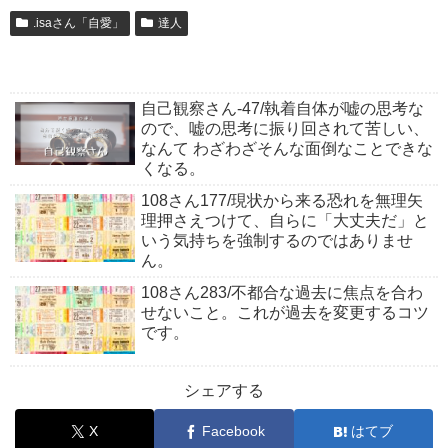
.isaさん「自愛」
達人
自己観察さん-47/執着自体が嘘の思考な
ので、嘘の思考に振り回されて苦しい、
なんて わざわざそんな面倒なことできな
くなる。
108さん177/現状から来る恐れを無理矢
理押さえつけて、自らに「大丈夫だ」と
いう気持ちを強制するのではありませ
ん。
108さん283/不都合な過去に焦点を合わ
せないこと。これが過去を変更するコツ
です。
シェアする
X
Facebook
はてブ