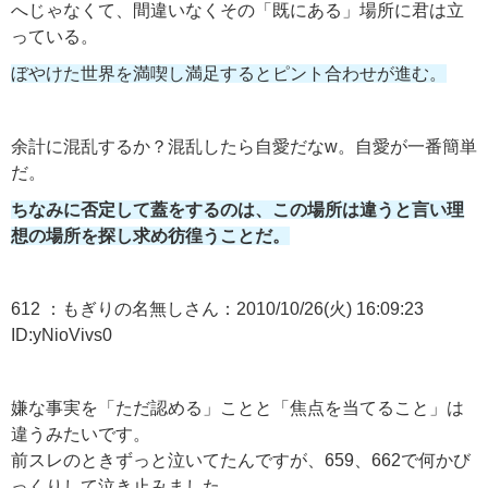
へじゃなくて、間違いなくその「既にある」場所に君は立
っている。
ぼやけた世界を満喫し満足するとピント合わせが進む。
余計に混乱するか？混乱したら自愛だなw。自愛が一番簡単
だ。
ちなみに否定して蓋をするのは、この場所は違うと言い理
想の場所を探し求め彷徨うことだ。
612 ：もぎりの名無しさん：2010/10/26(火) 16:09:23
ID:yNioVivs0
嫌な事実を「ただ認める」ことと「焦点を当てること」は
違うみたいです。
前スレのときずっと泣いてたんですが、659、662で何かび
っくりして泣き止みました。