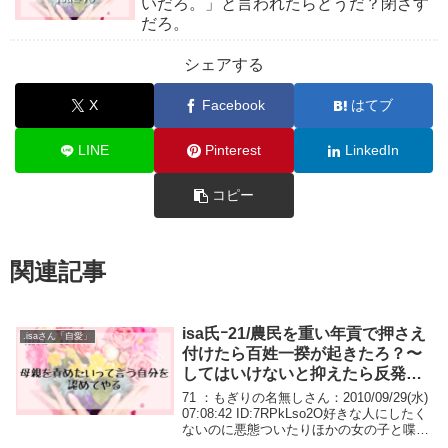
いだろ。」と言われたらどうだ？閉ざす
だろ。
シェアする
X
Facebook
はてブ
LINE
Pinterest
LinkedIn
コピー
関連記事
isa氏ｰ21/農民を重い年貢で押さえ
.isaさん「自愛」
付けたら百姓一揆が起きたろ？〜
してはいけないと抑えたら反発す
るんだよ。
71 ：もぎりの名無しさん：2010/09/29(水)
07:08:42 ID:7RPkLso2O好きな人にしたく
ないのに悪態ついたりほかの女の子と喋っ
てるのをヤキモチ妬いてすごい嫌な言動を