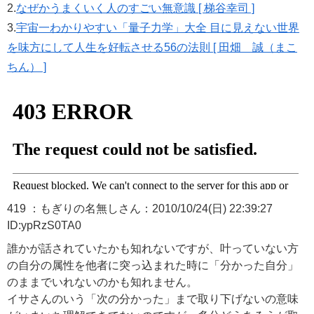
2.
なぜかうまくいく人のすごい無意識 [ 梯谷幸司 ]
3.
宇宙一わかりやすい「量子力学」大全 目に見えない世界
を味方にして人生を好転させる56の法則 [ 田畑 誠（まこ
ちん） ]
419 ：もぎりの名無しさん：2010/10/24(日) 22:39:27
ID:ypRzS0TA0
誰かが話されていたかも知れないですが、叶っていない方
の自分の属性を他者に突っ込まれた時に「分かった自分」
のままでいれないのかも知れません。
イサさんのいう「次の分かった」まで取り下げないの意味