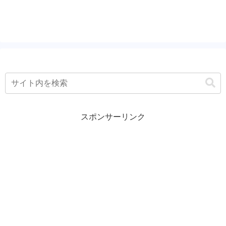
した。他の女の人に相談していて悪く言わ
れてたそうです。自愛して...
スポンサーリンク