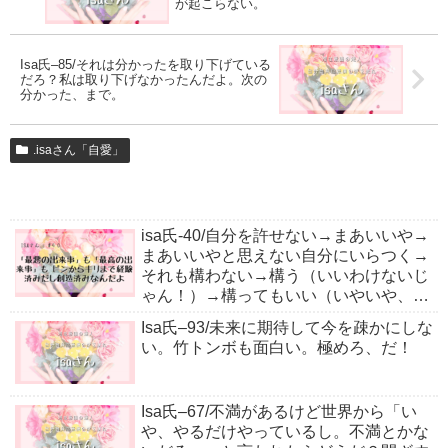
が起こらない。
Isa氏–85/それは分かったを取り下げている
だろ？私は取り下げなかったんだよ。次の
分かった、まで。
.isaさん「自愛」
isa氏-40/自分を許せない→まあいいや→
まあいいやと思えない自分にいらつく→
それも構わない→構う（いいわけないじ
ゃん！）→構ってもいい（いやいや、別
にＯＫだよ）→‥だ。
Isa氏–93/未来に期待して今を疎かにしな
い。竹トンボも面白い。極めろ、だ！
Isa氏–67/不満があるけど世界から「い
や、やるだけやっているし。不満とかな