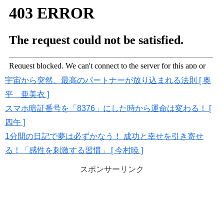
宇宙から突然、最高のパートナーが放り込まれる法則 [ 奥
平 亜美衣 ]
スマホ暗証番号を「8376」にした時から運命は変わる！ [
四午 ]
1分間の日記で夢は必ずかなう！ 成功と幸せを引き寄せ
る！「感性を刺激する習慣」 [ 今村暁 ]
スポンサーリンク