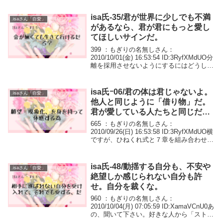
してしまう。そんなことばかりしてしま
い、怒らせてし...
isa氏-35/君が世界に少しでも不満
.isaさん「自愛」
があるなら、君が君にもっと愛し
てほしいサインだ。
399 ：もぎりの名無しさん：
2010/10/01(金) 16:53:54 ID:3RyfXMdUO分
離を採用させないようにするにはどうした
らいいのですか？どうしても分離感がなく
なりません。あとやっぱり叶えるために完
璧を採用したくなります。...
isa氏ｰ06/君の体は君じゃないよ。
.isaさん「自愛」
他人と同じように「借り物」だ。
君が愛している人たちと同じだ。
一体化しすぎなんだよ。
665 ：もぎりの名無しさん：
2010/09/26(日) 16:53:58 ID:3RyfXMdUO横
ですが、ひねくれ式と７章を組み合わせて
行うというのはどうでしょう？ 683 ：も
ぎりの名無しさん：2010/09/26(日)
17:27:...
isa氏-48/動揺する自分も、不安や
.isaさん「自愛」
絶望しか感じられない自分も許
せ。自分を裁くな。
960 ：もぎりの名無しさん：
2010/10/04(月) 07:05:59 ID:XamaVCnU0あ
の、聞いて下さい。好きな人から「ストー
カーみたいで怖かった。」って言われてま