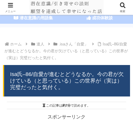
HOME
潜在意識の達人まとめ
メニュー
検索
潜在意識の用語集
成功体験談
ホーム
達人
.isaさん「自愛」
Isa氏–86/自愛
が進むとどうなるか。今の君が欠けている（と思っている）この世界が
（実は）完璧だったと気付く。
Isa氏–86/自愛が進むとどうなるか。今の君が欠
けている（と思っている）この世界が（実は）
完璧だったと気付く。
この記事は
約7分
で読めます。
スポンサーリンク