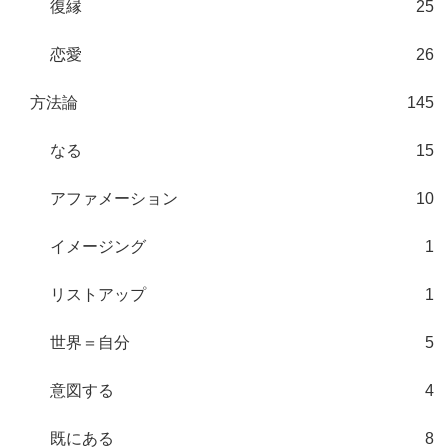
復縁
25
恋愛
26
方法論
145
なる
15
アファメーション
10
イメージング
1
リストアップ
1
世界＝自分
5
意図する
4
既にある
8