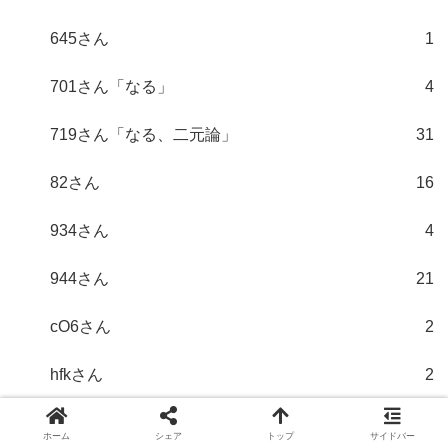
645さん
1
701さん「なる」
4
719さん「なる、二元論」
31
82さん
16
934さん
4
944さん
21
cO6さん
2
hfkさん
2
j4TFさん
3
ホーム
シェア
トップ
サイドバー