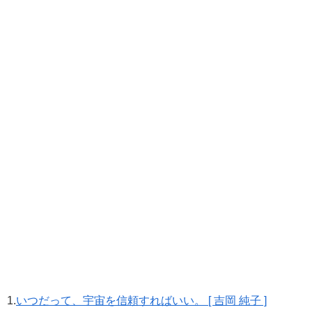
1.
いつだって、宇宙を信頼すればいい。 [ 吉岡 純子 ]