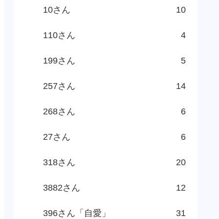
10さん
10
110さん
4
199さん
5
257さん
14
268さん
6
27さん
6
318さん
20
3882さん
12
396さん「自愛」
31