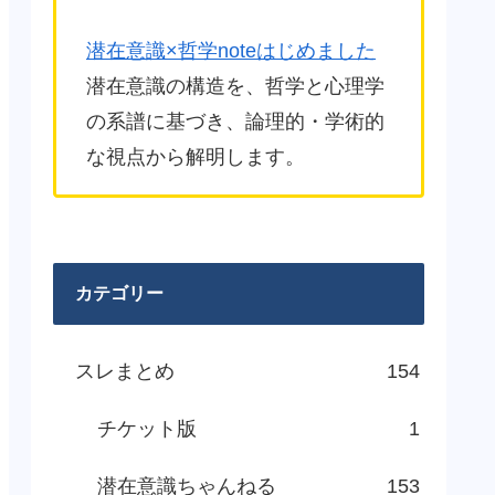
潜在意識×哲学noteはじめました
潜在意識の構造を、哲学と心理学
の系譜に基づき、論理的・学術的
な視点から解明します。
カテゴリー
スレまとめ
154
チケット版
1
潜在意識ちゃんねる
153