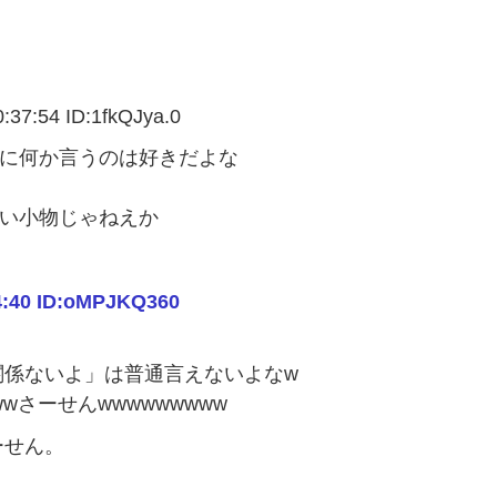
:54 ID:1fkQJya.0
人に何か言うのは好きだよな
たい小物じゃねえか
4:40 ID:oMPJKQ360
関係ないよ」は普通言えないよなw
wさーせんwwwwwwwww
ーせん。