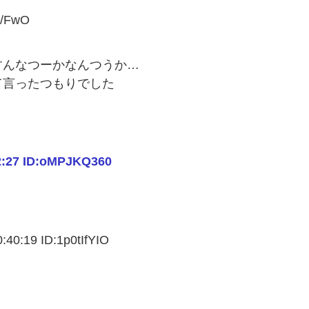
N/FwO
すんなつーかなんつうか…
て言ったつもりでした
2:27 ID:oMPJKQ360
19 ID:1p0tIfYIO