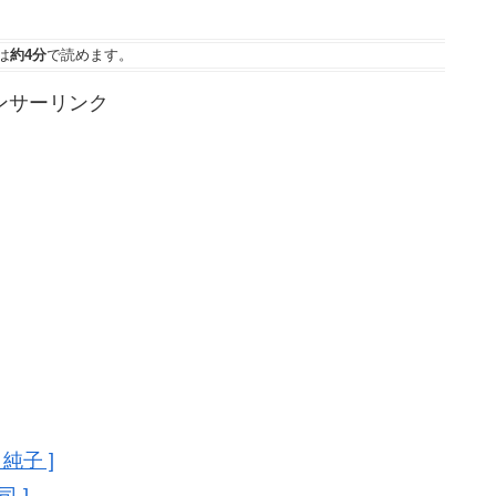
は
約4分
で読めます。
ンサーリンク
純子 ]
 ]