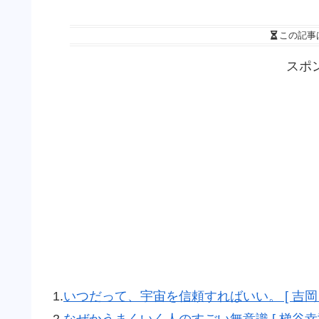
この記事
スポ
1.
いつだって、宇宙を信頼すればいい。 [ 吉岡 
2.
なぜかうまくいく人のすごい無意識 [ 梯谷幸司