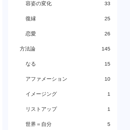
容姿の変化
33
復縁
25
恋愛
26
方法論
145
なる
15
アファメーション
10
イメージング
1
リストアップ
1
世界＝自分
5