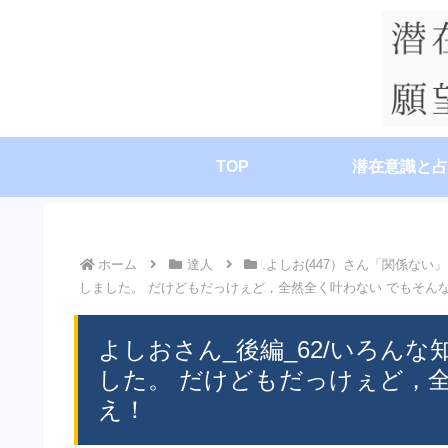
TOP
潜在意識と占
ホーム
達人
.よしお(447）さん「関係ない」
しました。 だけどもだっけぇど，全然全く叶わない でもそん
よしおさん_後編_62/いろん
した。 だけどもだっけぇど，
え！