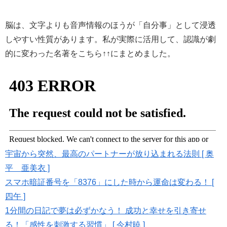
脳は、文字よりも音声情報のほうが「自分事」として浸透
しやすい性質があります。私が実際に活用して、認識が劇
的に変わった名著をこちら↑↑にまとめました。
宇宙から突然、最高のパートナーが放り込まれる法則 [ 奥
平 亜美衣 ]
スマホ暗証番号を「8376」にした時から運命は変わる！ [
四午 ]
1分間の日記で夢は必ずかなう！ 成功と幸せを引き寄せ
る！「感性を刺激する習慣」 [ 今村暁 ]