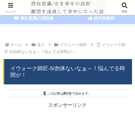
HOME
潜在意識の達人まとめ
メニュー
検索
潜在意識の用語集
成功体験談
ホーム
達人
イウォーク師匠
イウォーク師
匠-5/勿体ないなぁ～！悩んでる時間が！
イウォーク師匠-5/勿体ないなぁ～！悩んでる時
間が！
この記事は
約7分
で読めます。
スポンサーリンク