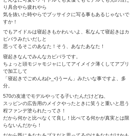
り具合やら疲れやら
気を抜いた時やらでブッサイクに写る事もあるじゃないで
すか！
でもアイドルは寝起きもかわいいよ、私なんて寝起きはカ
ピバラみたいだしと
思ってるそこのあなた！そう、あなたあなた！
寝起きなんでみんなカピバラです。
ちょっと頭モジャモジャにしてアイメイク薄くしてアプリ
で加工して
「寝起きでごめんね(>_<)うーん」みたいな事ですよ、多
分。
570の友達でモデルやってる子いたんだけどね、
スッピンの広告用のメイクやったときに笑うと重いと思う
程ファンデ塗られたってさ！
だから何かと比べなくて良し！比べてる何かが真実とは限
らないんだから！
だから既にあなたをブスだと思ってるのはあなただけかも