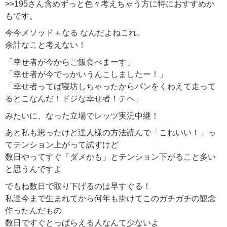
>>195さん含めずっと色々考えちゃう方に特におすすめか
もです。
今今メソッド＋なる なんだよねこれ。
余計なこと考えない！
「幸せ者が今からご飯食べまーす」
「幸せ者が今でっかいうんこしましたー！」
「幸せ者ってば寝坊しちゃったからパンをくわえて走って
るとこなんだ！ドジな幸せ者！テヘ」
みたいに、なった立場でレッツ実況中継！
あと私も思ったけど達人様の方法読んで「これいい！」っ
てテンション上がって試すけど
数日やってすぐ「ダメかも」とテンション下がること多い
と思うんですよ
でもね数日で取り下げるのは早すぐる！
私達今まで生まれてから何年も掛けてこのガチガチの観念
作ったんだもの
数日ですぐとっぱらえる人なんて少ないよ