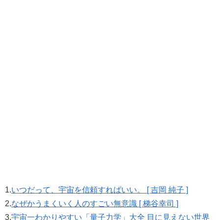
1.
いつだって、宇宙を信頼すればいい。 [ 吉岡 純子 ]
2.
なぜかうまくいく人のすごい無意識 [ 梯谷幸司 ]
3.
宇宙一わかりやすい「量子力学」大全 目に見えない世界