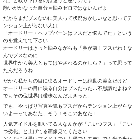
な」と取り下げるのは違うと思うのです
願いがかなった自分＝悩みゼロではないんだよ
だからまだブスなのに美人って状況おかしいなと思ってテ
ンション上がらない人は
「オードリー・ヘップバーンはブスだと悩んでた」という
のを覚えてて下さい
オードリーはきっと悩みながらも「鼻が嫌！ブスだわ！な
んでブスなのに
世界中から美人ともてはやされるのかしら？」って思って
たんだろうね
だから私たちの目に映るオードリーは絶世の美女だけど
オードリーの目に映る自分はブスだった…不思議だよね？
でもその位世界は曖昧なんだよきっと。
でも、やっぱり写真や鏡もブスだからテンション上がらな
いよーってあなた、そう！そこのあなた！
人気アイドルを叩いてる人なんかが「こいつブス」「こい
つ劣化」と上げてる画像見てください
どんなに可愛いアイドルでも女優でもモデルでも光の当た