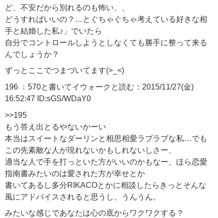
ど、不安だから別れるのも怖い、、
どうすればいいの？…とぐちゃぐちゃ考えている好きな相
手と結婚した私♪」でいたら
自分でコントロールしようとしなくても勝手に整って来る
んでしょうか？
ずっとここでつまづいてます(>_<)
196 ：570と書いてイウォークと読む：2015/11/27(金)
16:52:47 ID:sGS/WDaY0
>>195
もう答え出とるやないかーい
本当はスイートなダーリンと相思相愛ラブラブな私…でも
この先素敵な人が現れないかもしれないしさー、
適当な人で手を打っといた方がいいのかもなー、ほら恋愛
指南書みたいのは愛された方が幸せとか
書いてあるし多分RIKACOとかに相談したらきっとそんな
風にアドバイスされると思うし、うんうん。
みたいな感じであなたは心の底からワクワクする？