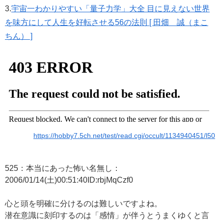
3.
宇宙一わかりやすい「量子力学」大全 目に見えない世界
を味方にして人生を好転させる56の法則 [ 田畑 誠（まこ
ちん） ]
https://hobby7.5ch.net/test/read.cgi/occult/1134940451/l50
525：本当にあった怖い名無し：
2006/01/14(土)00:51:40ID:rbjMqCzf0
心と頭を明確に分けるのは難しいですよね。
潜在意識に刻印するのは「感情」が伴うとうまくゆくと言