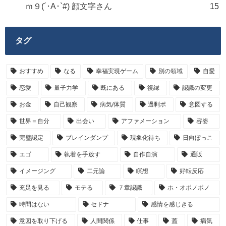
ｍ９(´･A･`#) 顔文字さん
15
タグ
おすすめ
なる
幸福実現ゲーム
別の領域
自愛
恋愛
量子力学
既にある
復縁
認識の変更
お金
自己観察
病気/体質
過剰ポ
意図する
世界＝自分
出会い
アファメーション
容姿
完璧認定
ブレインダンプ
現象化待ち
日向ぼっこ
エゴ
執着を手放す
自作自演
通販
イメージング
二元論
瞑想
好転反応
充足を見る
モテる
７章認識
ホ・オポノポノ
時間はない
セドナ
感情を感じきる
意図を取り下げる
人間関係
仕事
蓋
病気