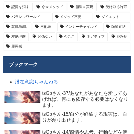
記憶を消す
今今メソッド
願望＝実現
受け取る許可
パラレルワールド
メソッド不要
ダイエット
就職/転職
再配達
インナーチャイルド
願望直結
左脳理解
関係ない
今ここ
ネガティブ
花粉症
罪悪感
ブックマーク
潜在意識ちゃんねる
tsGpさん-37/あなたがあなたを愛してあ
げれば、何にも依存する必要はなくなり
ます。
tsGpさん-15/自分が経験する現実は、自
分が創り出せます。
tsGpさん-14/感情や思考、行動などを使