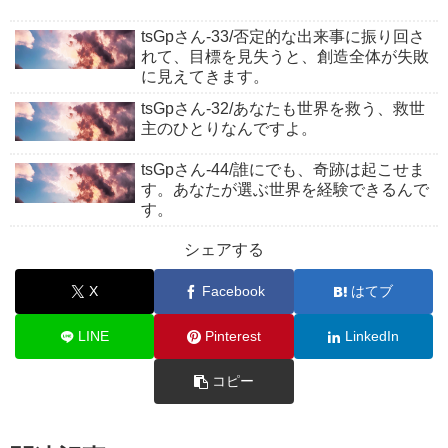
tsGpさん-33/否定的な出来事に振り回さ
れて、目標を見失うと、創造全体が失敗
に見えてきます。
tsGpさん-32/あなたも世界を救う、救世
主のひとりなんですよ。
tsGpさん-44/誰にでも、奇跡は起こせま
す。あなたが選ぶ世界を経験できるんで
す。
シェアする
X
Facebook
はてブ
LINE
Pinterest
LinkedIn
コピー