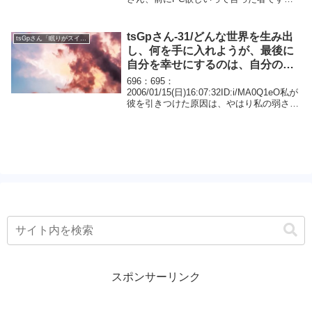
が、あのあとPCの置き場所を作って起き
ぬけと寝る前に、教えてくれたｾﾘﾌを唱え
て、昼間もﾜｸﾃｶで過ごしてたら、今日親...
tsGpさん-31/どんな世界を生み出
tsGpさん「眠りがスイッチ」
し、何を手に入れようが、最後に
自分を幸せにするのは、自分の心
なんですよね。
696：695：
2006/01/15(日)16:07:32ID:i/MA0Q1eO私が
彼を引きつけた原因は、やはり私の弱さに
あるような気がするのです。ﾊｯｷﾘ言うべき
事も、つい相手が傷つく事を考えてしま
い、柔らかく遠回しにしか言えなかった
り...
スポンサーリンク