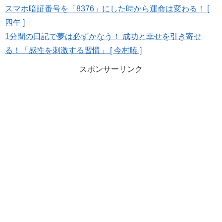
スマホ暗証番号を「8376」にした時から運命は変わる！ [
四午 ]
1分間の日記で夢は必ずかなう！ 成功と幸せを引き寄せ
る！「感性を刺激する習慣」 [ 今村暁 ]
スポンサーリンク