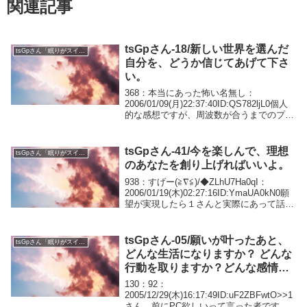
関連記事
tsGpさん-18/新しい世界を選んだ
tsGpさん「眠りがスイッチ」
自分を、どうか信じてあげて下さ
い。
368：本当にあった怖い名無し：
2006/01/09(月)22:37:40ID:QS782ljL0個人
的な感想ですが、周波数が合うまでのプロ
セスとして嫌なことが起こる場合もあるよ
うな気がします。371：本当にあった怖い
名無し：2006/01...
tsGpさん-41/今を楽しんで、理想
tsGpさん「眠りがスイッチ」
のあなたを創り上げればいいよ。
938：すげー(≧∇≦)/◆ZLhU7Ha0qI：
2006/01/19(木)02:27:16ID:YmaUA0kN0願
望が実現したら１さんと実際にあって話し
たいな。OFF会なんて行った事無いけど、
このスレのＯＦＦ会なら参加したい。東京
だろう...
tsGpさん-05/願いが叶ったあと、
tsGpさん「眠りがスイッチ」
どんな生活になりますか？ どんな
行動を取りますか？どんな感情を
持ちますか？
130：92：
2005/12/29(木)16:17:49ID:uF2ZBFwtO>>1
さん、前にPC欲しいって言った者です