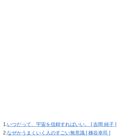
1.
いつだって、宇宙を信頼すればいい。 [ 吉岡 純子 ]
2.
なぜかうまくいく人のすごい無意識 [ 梯谷幸司 ]