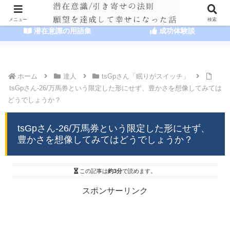
HOME
潜在意識の達人まとめ
メニュー
検索
潜在意識の用語集
成功体験談
ホーム
達人
tsGpさん「眠りがスイッチ」
tsGpさん-26/万馬券という限定した形にせず、豊かさを想像してみては
どうでしょうか？
tsGpさん-26/万馬券という限定した形にせず、
豊かさを想像してみてはどうでしょうか？
この記事は
約3分
で読めます。
スポンサーリンク