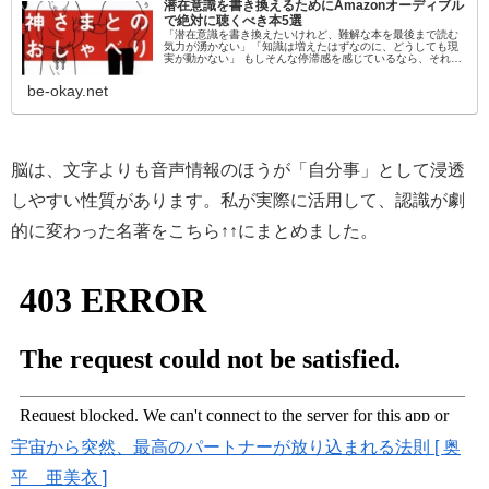
潜在意識を書き換えるためにAmazonオーディブル
で絶対に聴くべき本5選
「潜在意識を書き換えたいけれど、難解な本を最後まで読む
気力が湧かない」「知識は増えたはずなのに、どうしても現
実が動かない」 もしそんな停滞感を感じているなら、それは
「目」から情報を入れようとしているからかもしれません。
脳科学的にも、聴覚情報…
be-okay.net
脳は、文字よりも音声情報のほうが「自分事」として浸透
しやすい性質があります。私が実際に活用して、認識が劇
的に変わった名著をこちら↑↑にまとめました。
宇宙から突然、最高のパートナーが放り込まれる法則 [ 奥
平 亜美衣 ]