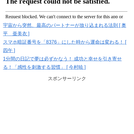
宇宙から突然、最高のパートナーが放り込まれる法則 [ 奥
平 亜美衣 ]
スマホ暗証番号を「8376」にした時から運命は変わる！ [
四午 ]
1分間の日記で夢は必ずかなう！ 成功と幸せを引き寄せ
る！「感性を刺激する習慣」 [ 今村暁 ]
スポンサーリンク