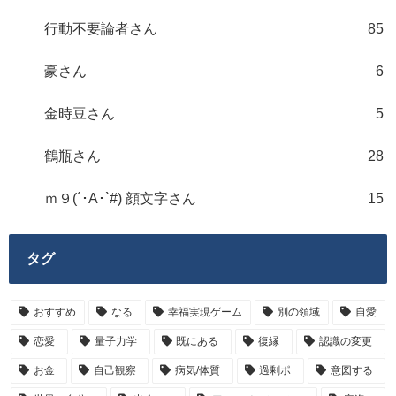
行動不要論者さん
85
豪さん
6
金時豆さん
5
鶴瓶さん
28
ｍ９(´･A･`#) 顔文字さん
15
タグ
おすすめ
なる
幸福実現ゲーム
別の領域
自愛
恋愛
量子力学
既にある
復縁
認識の変更
お金
自己観察
病気/体質
過剰ポ
意図する