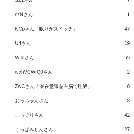
SZ1さん
7
szNさん
1
tsGpさん「眠りがスイッチ」
47
U4さん
19
Wildさん
65
wohVCWrQ0さん
2
ZwCさん「潜在意識を左脳で理解」
8
おっちゃんさん
13
こっそりさん
42
こっぱみじんさん
27