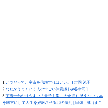
1.
いつだって、宇宙を信頼すればいい。 [ 吉岡 純子 ]
2.
なぜかうまくいく人のすごい無意識 [ 梯谷幸司 ]
3.
宇宙一わかりやすい「量子力学」大全 目に見えない世界
を味方にして人生を好転させる56の法則 [ 田畑 誠（まこ