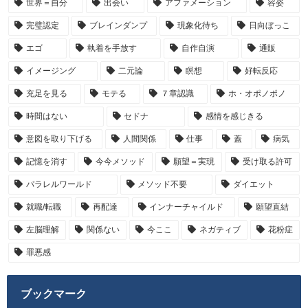
世界＝自分
出会い
アファメーション
容姿
完璧認定
ブレインダンプ
現象化待ち
日向ぼっこ
エゴ
執着を手放す
自作自演
通販
イメージング
二元論
瞑想
好転反応
充足を見る
モテる
７章認識
ホ・オポノポノ
時間はない
セドナ
感情を感じきる
意図を取り下げる
人間関係
仕事
蓋
病気
記憶を消す
今今メソッド
願望＝実現
受け取る許可
パラレルワールド
メソッド不要
ダイエット
就職/転職
再配達
インナーチャイルド
願望直結
左脳理解
関係ない
今ここ
ネガティブ
花粉症
罪悪感
ブックマーク