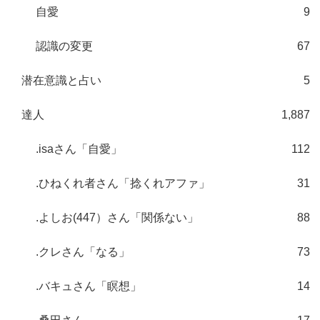
自愛
9
認識の変更
67
潜在意識と占い
5
達人
1,887
.isaさん「自愛」
112
.ひねくれ者さん「捻くれアファ」
31
.よしお(447）さん「関係ない」
88
.クレさん「なる」
73
.バキュさん「瞑想」
14