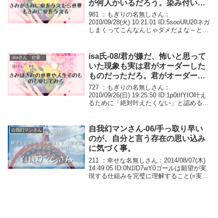
が何人かいるだろう。染み付いて
いて笑えるだろ。
981 ：もぎりの名無しさん：
2010/09/28(火) 10:21:01 ID:5sooUlU20ネガ
しまくってこんなんじゃダメだよな～と思
った場合でも叶うのは何故？不足に焦点を
当てているのに叶う場合があるのは何
故？ 986 ：もぎりの名...
isa氏-08/君が嫌だ、怖いと思って
.isaさん「自愛」
いた現象も実は君がオーダーした
ものだっただろ。君がオーダーし
たもの以外は現れないんだよ。
727 ：もぎりの名無しさん：
2010/09/26(日) 19:25:50 ID:1p0tIfYIO叶え
るために「絶対叶えたくない」と認める？
やってみても特に変わらないんだよ叶えた
くない理由は沢山出てきたし手放してみた
りしたけど、ループ＆ル...
自我幻マンさん-06/手っ取り早い
自我幻マンさん
のが、自分と言う存在の思い込み
に気づく事。
211 ：幸せな名無しさん：2014/08/07(木)
14:49:05 ID:0N1lD7wY0ゴールは願望が実
現する仕組みを完璧に理解すること(=実際
に願望を叶えることができる)だったと思
います。メソッドの迷宮に迷い込むより裏
技的にゴー...