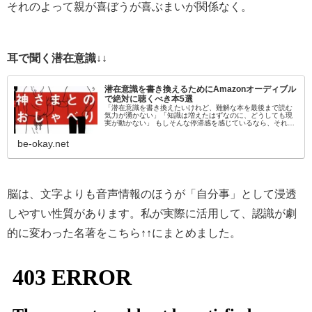
それのよって親が喜ぼうが喜ぶまいが関係なく。
耳で聞く潜在意識↓↓
潜在意識を書き換えるためにAmazonオーディブル
で絶対に聴くべき本5選
「潜在意識を書き換えたいけれど、難解な本を最後まで読む
気力が湧かない」「知識は増えたはずなのに、どうしても現
実が動かない」 もしそんな停滞感を感じているなら、それは
「目」から情報を入れようとしているからかもしれません。
脳科学的にも、聴覚情報…
be-okay.net
脳は、文字よりも音声情報のほうが「自分事」として浸透
しやすい性質があります。私が実際に活用して、認識が劇
的に変わった名著をこちら↑↑にまとめました。