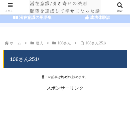
HOME
潜在意識の達人まとめ
メニュー
検索
潜在意識の用語集
成功体験談
ホーム
達人
108さん
108さん251/
108さん251/
この記事は
約3分
で読めます。
スポンサーリンク