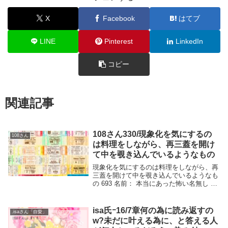
X
Facebook
はてブ
LINE
Pinterest
LinkedIn
コピー
関連記事
108さん330/現象化を気にするの
108さん
は料理をしながら、再三蓋を開け
て中を覗き込んでいるようなもの
現象化を気にするのは料理をしながら、再
三蓋を開けて中を覗き込んでいるようなも
の 693 名前： 本当にあった怖い名無し ：
2009/03/01(日) 05:54:34 ID:Yui5yb7SO108
さんメソッドの件で質問よろしいでしょう
か。...
isa氏ｰ16/7章何の為に読み返すの
.isaさん「自愛」
w?未だに叶える為に、と答える人