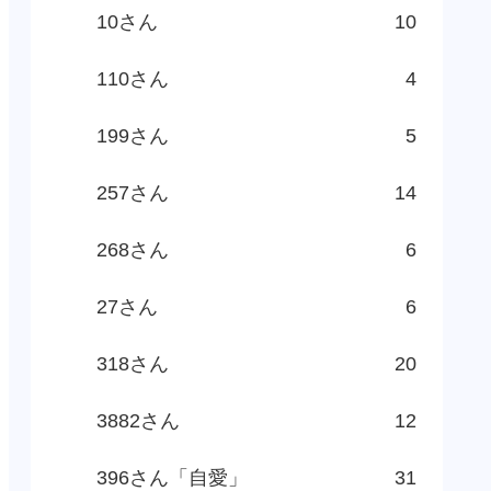
10さん
10
110さん
4
199さん
5
257さん
14
268さん
6
27さん
6
318さん
20
3882さん
12
396さん「自愛」
31