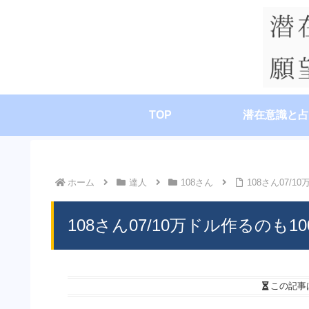
TOP
潜在意識と占
ホーム
達人
108さん
108さん07/
108さん07/10万ドル作るのも
この記事