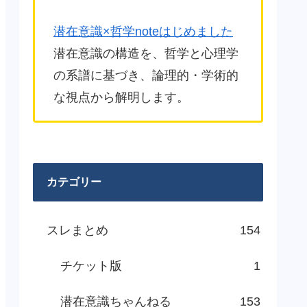
潜在意識×哲学noteはじめました
潜在意識の構造を、哲学と心理学
の系譜に基づき、論理的・学術的
な視点から解明します。
カテゴリー
スレまとめ
154
チケット版
1
潜在意識ちゃんねる
153