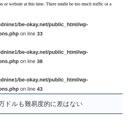
dnine1/be-okay.net/public_html/wp-
ions.php
on line
33
dnine1/be-okay.net/public_html/wp-
ions.php
on line
38
dnine1/be-okay.net/public_html/wp-
ions.php
on line
43
00万ドルも難易度的に差はない