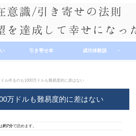
い
引き寄せ本
成功体験談
10万ドル作るのも1000万ドルも難易度的に差はない
1000万ドルも難易度的に差はない
は
約7分
で読めます。