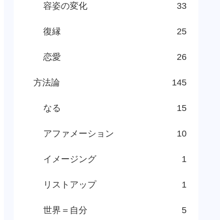
容姿の変化
33
復縁
25
恋愛
26
方法論
145
なる
15
アファメーション
10
イメージング
1
リストアップ
1
世界＝自分
5