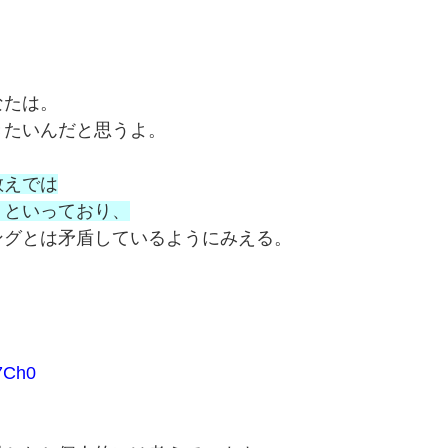
。
。
なたは。
きたいんだと思うよ。
教えでは
」といっており、
ングとは矛盾しているようにみえる。
7Ch0