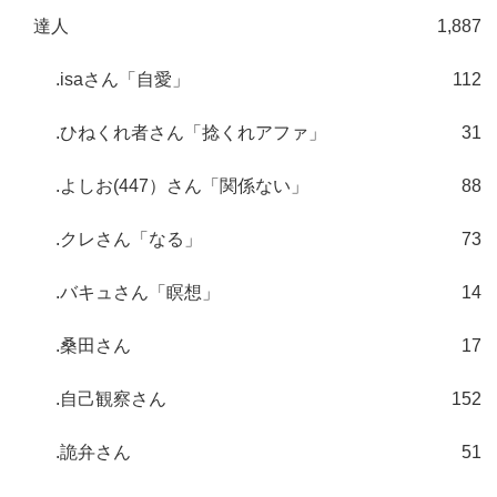
達人
1,887
.isaさん「自愛」
112
.ひねくれ者さん「捻くれアファ」
31
.よしお(447）さん「関係ない」
88
.クレさん「なる」
73
.バキュさん「瞑想」
14
.桑田さん
17
.自己観察さん
152
.詭弁さん
51