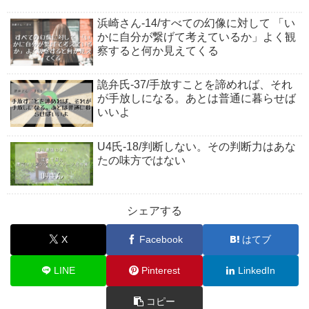
浜崎さん-14/すべての幻像に対して 「い
かに自分が繋げて考えているか」よく観
察すると何か見えてくる
詭弁氏-37/手放すことを諦めれば、それ
が手放しになる。あとは普通に暮らせば
いいよ
U4氏-18/判断しない。その判断力はあな
たの味方ではない
シェアする
X
Facebook
はてブ
LINE
Pinterest
LinkedIn
コピー