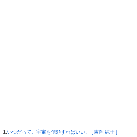
1.
いつだって、宇宙を信頼すればいい。 [ 吉岡 純子 ]