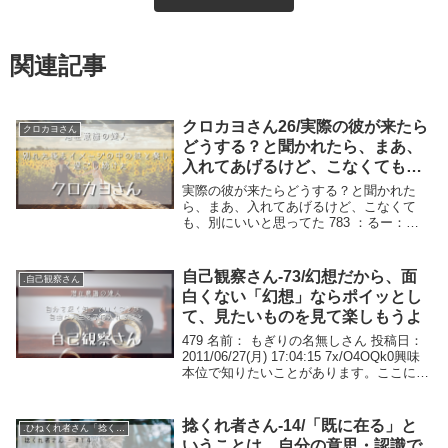
関連記事
クロカヨさん26/実際の彼が来たら
クロカヨさん
どうする？と聞かれたら、まあ、
入れてあげるけど、こなくても、
別にいいと思ってた
実際の彼が来たらどうする？と聞かれた
ら、まあ、入れてあげるけど、こなくて
も、別にいいと思ってた 783 ：るー：
2010/05/19(水) 04:17:50 ID:fQQOXyjkOな
んか108さんとのやり取りみたくなってき
たね。ねこくまさ...
自己観察さん-73/幻想だから、面
.自己観察さん
白くない「幻想」ならポイッとし
て、見たいものを見て楽しもうよ
479 名前： もぎりの名無しさん 投稿日：
2011/06/27(月) 17:04:15 7x/O4OQk0興味
本位で知りたいことがあります。ここにい
る達人さんたちが福島第一原発のトラブル
の終息を意図したら終息するのでしょう
か？もし終息す...
捻くれ者さん-14/「既に在る」と
.ひねくれ者さん「捻くれアファ」
いうことは、自分の意思・認識で