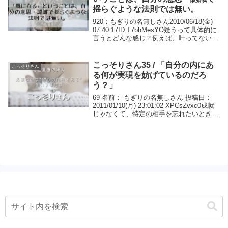
揺らぐような法則では無い。
920：もぎりの名無しさん2010/06/18(金)
07:40:17ID:T7bhMesYO疑うって具体的に
言うとどんな感じ？例えば、叶ってないじ
ゃん！！って思ったけど、実は、え～本当
に本当に叶ってないのー？本当は叶ってる
んじゃないのー？...
こっそりさん35 / 「自分の内にあ
こっそりさん
る何が実現を妨げているのだろ
う？」
69 名前： もぎりの名無しさん 投稿日：
2011/01/10(月) 23:01:02 XPCsZvxc0成就
じゃなくて、特定の相手を忘れたいときは
どうすればいいんだろう？あんまり苦しま
ずに次を見つける方法とか。特定の誰かに
恋するのは、そ...