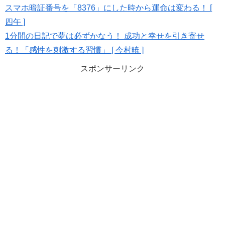
スマホ暗証番号を「8376」にした時から運命は変わる！ [
四午 ]
1分間の日記で夢は必ずかなう！ 成功と幸せを引き寄せ
る！「感性を刺激する習慣」 [ 今村暁 ]
スポンサーリンク