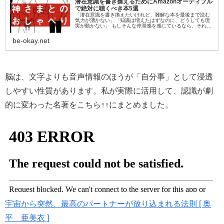
潜在意識を書き換えるためにAmazonオーディブル
で絶対に聴くべき本5選
「潜在意識を書き換えたいけれど、難解な本を最後まで読む
気力が湧かない」「知識は増えたはずなのに、どうしても現
実が動かない」 もしそんな停滞感を感じているなら、それは
「目」から情報を入れようとしているからかもしれません。
脳科学的にも、聴覚情報…
be-okay.net
脳は、文字よりも音声情報のほうが「自分事」として浸透
しやすい性質があります。私が実際に活用して、認識が劇
的に変わった名著をこちら↑↑にまとめました。
宇宙から突然、最高のパートナーが放り込まれる法則 [ 奥
平 亜美衣 ]