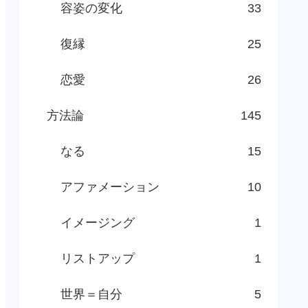
容姿の変化
33
復縁
25
恋愛
26
方法論
145
なる
15
アファメーション
10
イメージング
1
リストアップ
1
世界＝自分
5