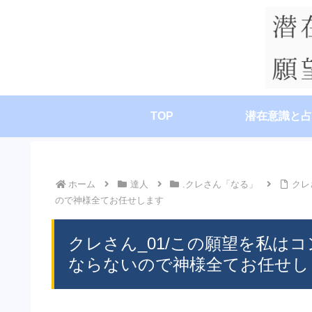
TOP
潜在意識と占
ホーム
達人
.クレさん「なる」
クレ
ので神様全てお任せします
クレさん_01/この願望を私は
ならないので神様全てお任せし