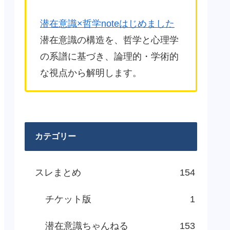
潜在意識×哲学noteはじめました
潜在意識の構造を、哲学と心理学
の系譜に基づき、論理的・学術的
な視点から解明します。
カテゴリー
スレまとめ
154
チケット版
1
潜在意識ちゃんねる
153