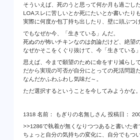
そういえば、死のうと思って何か月も過ごし
LOAスレに苦しいとか死にたいとか書いたり
実際に何度か包丁持ち出したり、壁に頭ぶつ
でもなぜか今、「生きている」んだ。
死ぬのが怖いチキンなのは勿論だけど、絶望
なぜかそこをくぐり抜けて、今「生きている
思えば、今まで願望のために命をすり減らし
だから実現の可否が自分にとっての死活問題
なんだかふわふわし気味だ～。
ただ選択するということを今してみようかな
1318 名前： もぎりの名無しさん 投稿日： 2009/04/
>>1286で執着が無くなりつつあると書いた者
ちょっと自分の気持ちの変化に、自分でもつ