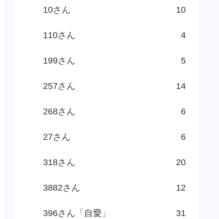
10さん
10
110さん
4
199さん
5
257さん
14
268さん
6
27さん
6
318さん
20
3882さん
12
396さん「自愛」
31