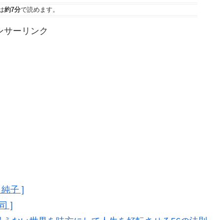
は
約7分
で読めます。
ンサーリンク
純子 ]
 ]