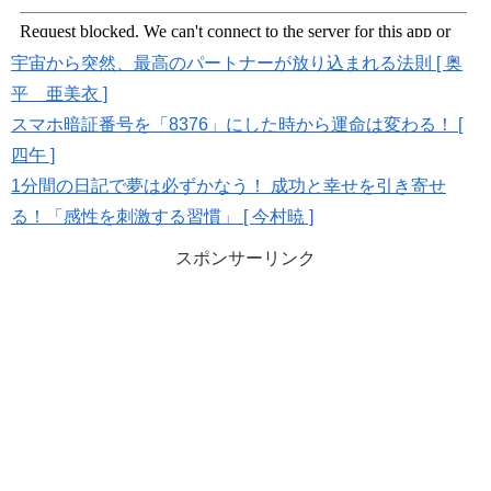
宇宙から突然、最高のパートナーが放り込まれる法則 [ 奥
平 亜美衣 ]
スマホ暗証番号を「8376」にした時から運命は変わる！ [
四午 ]
1分間の日記で夢は必ずかなう！ 成功と幸せを引き寄せ
る！「感性を刺激する習慣」 [ 今村暁 ]
スポンサーリンク