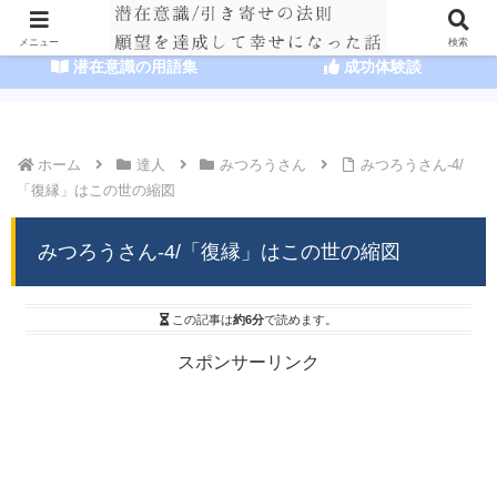
HOME
潜在意識の達人まとめ
メニュー
検索
潜在意識の用語集
成功体験談
ホーム
達人
みつろうさん
みつろうさん-4/
「復縁」はこの世の縮図
みつろうさん-4/「復縁」はこの世の縮図
この記事は
約6分
で読めます。
スポンサーリンク