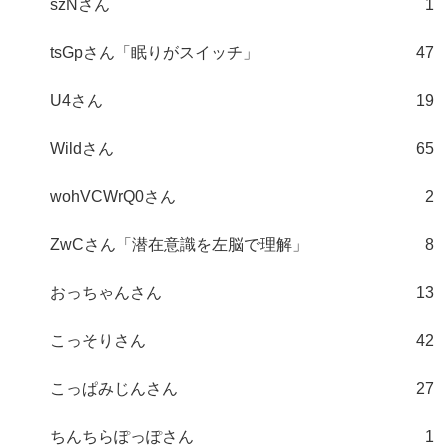
szNさん
1
tsGpさん「眠りがスイッチ」
47
U4さん
19
Wildさん
65
wohVCWrQ0さん
2
ZwCさん「潜在意識を左脳で理解」
8
おっちゃんさん
13
こっそりさん
42
こっぱみじんさん
27
ちんちらぽっぽさん
1