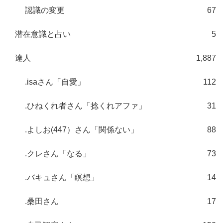
認識の変更
67
潜在意識と占い
5
達人
1,887
.isaさん「自愛」
112
.ひねくれ者さん「捻くれアファ」
31
.よしお(447）さん「関係ない」
88
.クレさん「なる」
73
.バキュさん「瞑想」
14
.桑田さん
17