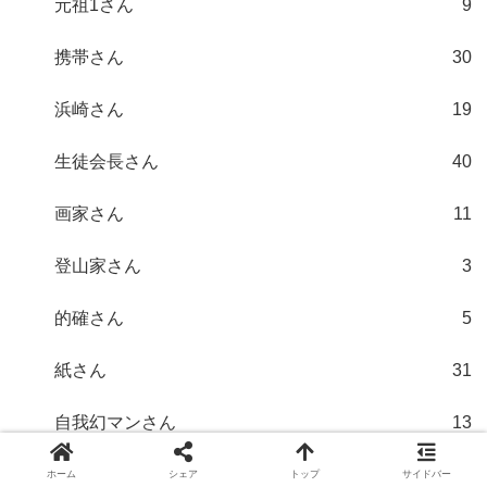
元祖1さん
9
携帯さん
30
浜崎さん
19
生徒会長さん
40
画家さん
11
登山家さん
3
的確さん
5
紙さん
31
自我幻マンさん
13
行動不要論者さん
85
ホーム
シェア
トップ
サイドバー