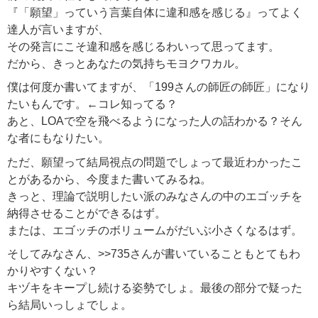
『「願望」っていう言葉自体に違和感を感じる』ってよく
達人が言いますが、
その発言にこそ違和感を感じるわいって思ってます。
だから、きっとあなたの気持ちモヨクワカル。
僕は何度か書いてますが、「199さんの師匠の師匠」になり
たいもんです。←コレ知ってる？
あと、LOAで空を飛べるようになった人の話わかる？そん
な者にもなりたい。
ただ、願望って結局視点の問題でしょって最近わかったこ
とがあるから、今度また書いてみるね。
きっと、理論で説明したい派のみなさんの中のエゴッチを
納得させることができるはず。
または、エゴッチのボリュームがだいぶ小さくなるはず。
そしてみなさん、>>735さんが書いていることもとてもわ
かりやすくない？
キヅキをキープし続ける姿勢でしょ。最後の部分で疑った
ら結局いっしょでしょ。