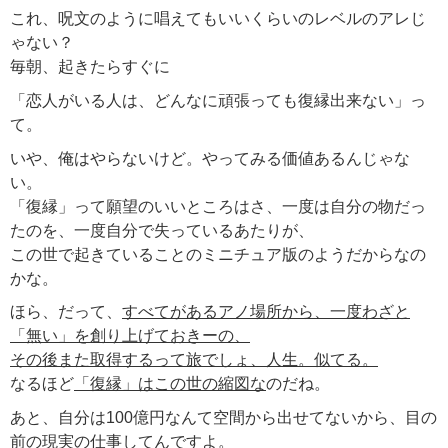
これ、呪文のように唱えてもいいくらいのレベルのアレじ
ゃない？
毎朝、起きたらすぐに
「恋人がいる人は、どんなに頑張っても復縁出来ない」っ
て。
いや、俺はやらないけど。やってみる価値あるんじゃな
い。
「復縁」って願望のいいところはさ、一度は自分の物だっ
たのを、一度自分で失っているあたりが、
この世で起きていることのミニチュア版のようだからなの
かな。
ほら、だって、
すべてがあるアノ場所から、一度わざと
「無い」を創り上げておきーの、
その後また取得するって旅でしょ、人生。似てる。
なるほど
「復縁」はこの世の縮図な
のだね。
あと、自分は100億円なんて空間から出せてないから、目の
前の現実の仕事してんですよ。