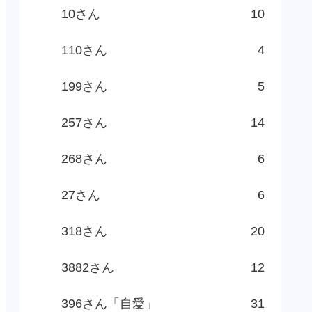
10さん
10
110さん
4
199さん
5
257さん
14
268さん
6
27さん
6
318さん
20
3882さん
12
396さん「自愛」
31