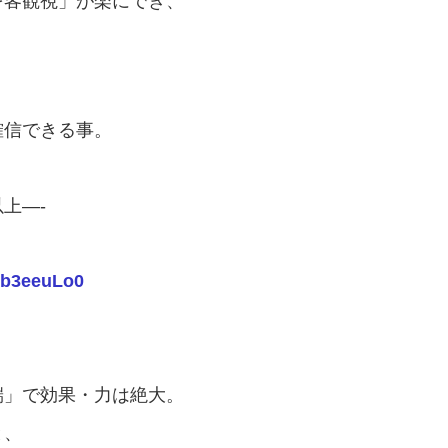
を客観視」が楽にでき、
確信できる事。
上—-
kb3eeuLo0
端」で効果・力は絶大。
と、