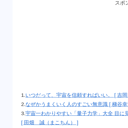
スポ
1.
いつだって、宇宙を信頼すればいい。 [ 吉岡 
2.
なぜかうまくいく人のすごい無意識 [ 梯谷幸司
3.
宇宙一わかりやすい「量子力学」大全 目に
[ 田畑 誠（まこちん） ]