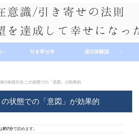
い
引き寄せ本
成功体験談
の領域の体感方法-この状態での「意図」が効果的
-この状態での「意図」が効果的
は
約7分
で読めます。