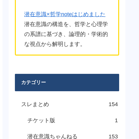
潜在意識×哲学noteはじめました
潜在意識の構造を、哲学と心理学
の系譜に基づき、論理的・学術的
な視点から解明します。
カテゴリー
スレまとめ
154
チケット版
1
潜在意識ちゃんねる
153