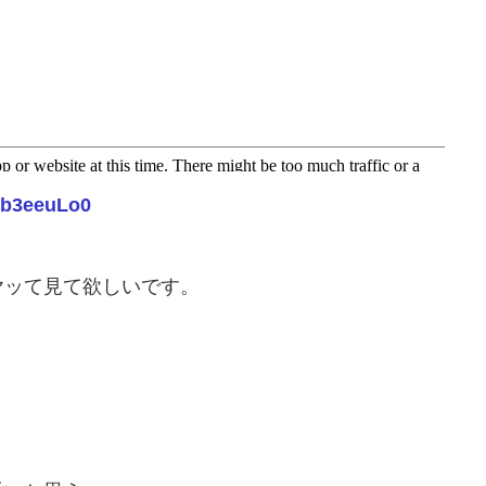
kb3eeuLo0
ヤッて見て欲しいです。