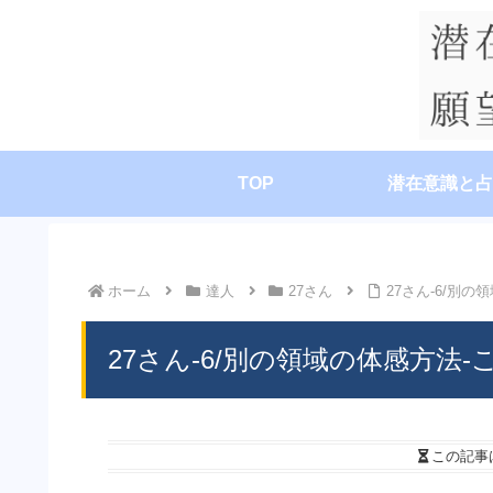
TOP
潜在意識と占
ホーム
達人
27さん
27さん-6/別
27さん-6/別の領域の体感方法
この記事