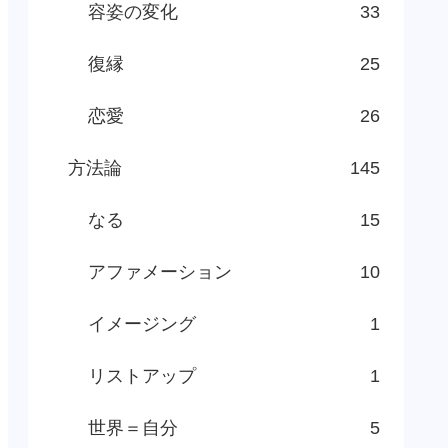
容姿の変化
33
復縁
25
恋愛
26
方法論
145
なる
15
アファメーション
10
イメージング
1
リストアップ
1
世界＝自分
5