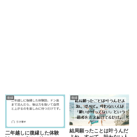
復縁
復縁
結局願ったことは叶うんだ
二年越しに復縁した体験
よね、すべて。叶わない人