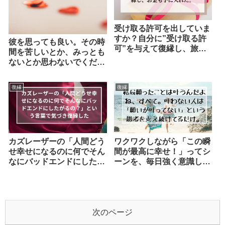
受け取る許可を出していま
すか？自分に”受け取る許
彼を思っても良い。その時
可”を与えて復縁し、旅行
間を苦しいとか、みっとも
も趣味もお金も手に入れ
ないとか思わないでくださ
た。
い。彼を思う自分を愛して
あげてください。
復縁
復縁
カズレーザーの「人間どう
ワクワクしながら「この瞬
せ幸せになるのに何でそん
間が最高に幸せ！」ってシ
なにバッドエンドにしたが
ーンを、毎日強く意識し続
るの？」という言葉で気づ
けてみて［体験談］
き復縁した
次のページ