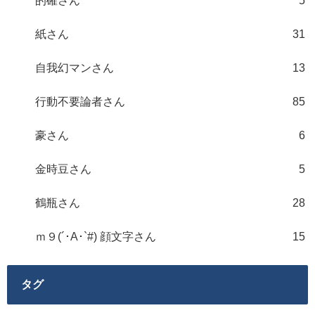
的確さん
5
紙さん
31
自我幻マンさん
13
行動不要論者さん
85
豪さん
6
金時豆さん
5
鶴瓶さん
28
ｍ９(´･A･`#) 顔文字さん
15
タグ