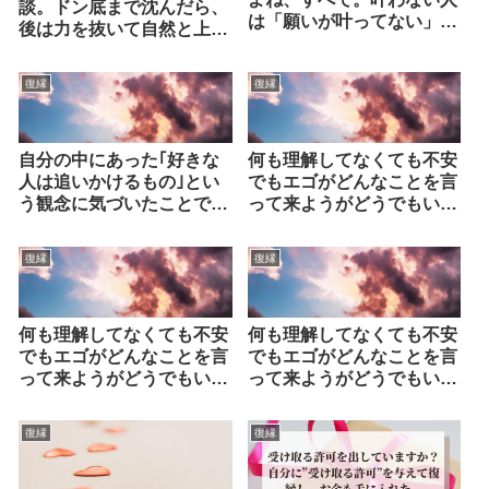
談。ドン底まで沈んだら、
は「願いが叶ってない」と
後は力を抜いて自然と上が
いう思考を支え続けてるだ
るのを楽しみに待つだけで
け。
す。
復縁
復縁
自分の中にあった｢好きな
何も理解してなくても不安
人は追いかけるもの｣とい
でもエゴがどんなことを言
う観念に気づいたことで復
って来ようがどうでもいい
縁した
んです。とにかく、『復縁
する』と意図したならなに
復縁
復縁
もしなくていいです。03
何も理解してなくても不安
何も理解してなくても不安
でもエゴがどんなことを言
でもエゴがどんなことを言
って来ようがどうでもいい
って来ようがどうでもいい
んです。とにかく、『復縁
んです。とにかく、『復縁
する』と意図したならなに
する』と意図したならなに
復縁
復縁
もしなくていいです。02
もしなくていいです。01