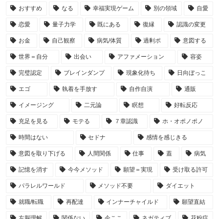
おすすめ
なる
幸福実現ゲーム
別の領域
自愛
恋愛
量子力学
既にある
復縁
認識の変更
お金
自己観察
病気/体質
過剰ポ
意図する
世界＝自分
出会い
アファメーション
容姿
完璧認定
ブレインダンプ
現象化待ち
日向ぼっこ
エゴ
執着を手放す
自作自演
通販
イメージング
二元論
瞑想
好転反応
充足を見る
モテる
７章認識
ホ・オポノポノ
時間はない
セドナ
感情を感じきる
意図を取り下げる
人間関係
仕事
蓋
病気
記憶を消す
今今メソッド
願望＝実現
受け取る許可
パラレルワールド
メソッド不要
ダイエット
就職/転職
再配達
インナーチャイルド
願望直結
左脳理解
関係ない
今ここ
ネガティブ
花粉症