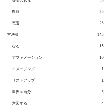
容姿の変化
33
復縁
25
恋愛
26
方法論
145
なる
15
アファメーション
10
イメージング
1
リストアップ
1
世界＝自分
5
意図する
4