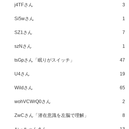
j4TFさん
3
Si5wさん
1
SZ1さん
7
szNさん
1
tsGpさん「眠りがスイッチ」
47
U4さん
19
Wildさん
65
wohVCWrQ0さん
2
ZwCさん「潜在意識を左脳で理解」
8