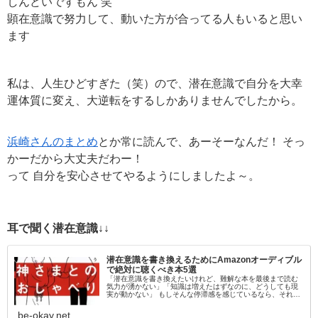
しんどいですもん 笑
顕在意識で努力して、動いた方が合ってる人もいると思い
ます
私は、人生ひどすぎた（笑）ので、潜在意識で自分を大幸
運体質に変え、大逆転をするしかありませんでしたから。
浜崎さんのまとめ
とか常に読んで、あーそーなんだ！ そっ
かーだから大丈夫だわー！
って 自分を安心させてやるようにしましたよ～。
耳で聞く潜在意識↓↓
潜在意識を書き換えるためにAmazonオーディブル
で絶対に聴くべき本5選
「潜在意識を書き換えたいけれど、難解な本を最後まで読む
気力が湧かない」「知識は増えたはずなのに、どうしても現
実が動かない」 もしそんな停滞感を感じているなら、それは
「目」から情報を入れようとしているからかもしれません。
脳科学的にも、聴覚情報…
be-okay.net