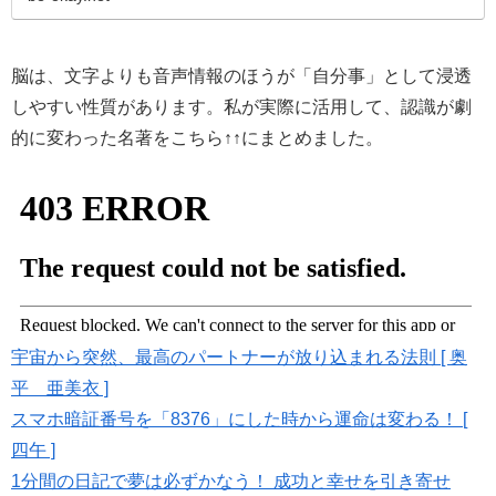
脳は、文字よりも音声情報のほうが「自分事」として浸透
しやすい性質があります。私が実際に活用して、認識が劇
的に変わった名著をこちら↑↑にまとめました。
宇宙から突然、最高のパートナーが放り込まれる法則 [ 奥
平 亜美衣 ]
スマホ暗証番号を「8376」にした時から運命は変わる！ [
四午 ]
1分間の日記で夢は必ずかなう！ 成功と幸せを引き寄せ