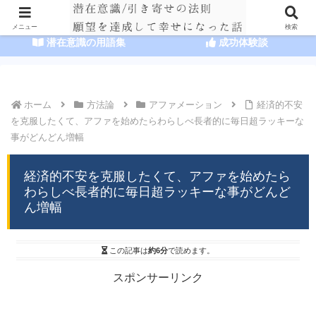
HOME
潜在意識の達人まとめ
メニュー
検索
潜在意識の用語集
成功体験談
ホーム
方法論
アファメーション
経済的不安
を克服したくて、アファを始めたらわらしべ長者的に毎日超ラッキーな
事がどんどん増幅
経済的不安を克服したくて、アファを始めたら
わらしべ長者的に毎日超ラッキーな事がどんど
ん増幅
この記事は
約6分
で読めます。
スポンサーリンク