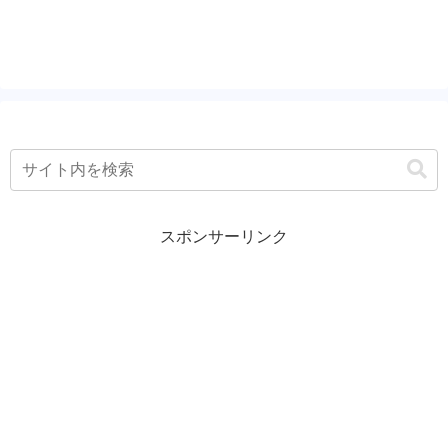
方は私から見たら成功者です（月収1000万
以上）。 通りすがりの戯言だと思って聞
いてやって...
スポンサーリンク