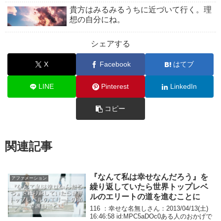
貴方はみるみるうちに近づいて行く。理
想の自分にね。
シェアする
X
Facebook
はてブ
LINE
Pinterest
LinkedIn
コピー
関連記事
『なんて私は幸せなんだろう』を
アファメーション
繰り返していたら世界トップレベ
ルのエリートの道を進むことに
116 ：幸せな名無しさん：2013/04/13(土)
16:46:58 id:MPC5aDOc0ある人のおかげで