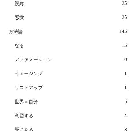
復縁
25
恋愛
26
方法論
145
なる
15
アファメーション
10
イメージング
1
リストアップ
1
世界＝自分
5
意図する
4
既にある
8