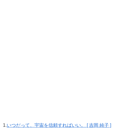
1.
いつだって、宇宙を信頼すればいい。 [ 吉岡 純子 ]