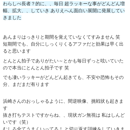
わらしべ長者？的に、、毎日 超ラッキーな事がどんどん増
幅、拡大、、していき ありえへん面白い展開に発展してい
きました
あんまりはっきりと期間を覚えていなくてすみません 笑
短期間でも、自分にしっくりくるアファだと効果は早く出
ると思います
とんとん拍子でありがたい～とかも毎日ずっと呟いていた
ので本当にとんとん拍子です 笑
でも凄いラッキーがどんどん起きても、不安や恐怖もその
分、まだまだ有ります
浜崎さんのおっしゃるように、間逆映像、挑戦状も起きま
す
抜き打ちテストですからね、、現状ガン無視は 私はしんど
いです（笑）
むしろ全てうまくいってる！ と切り返す訓練をしていきま