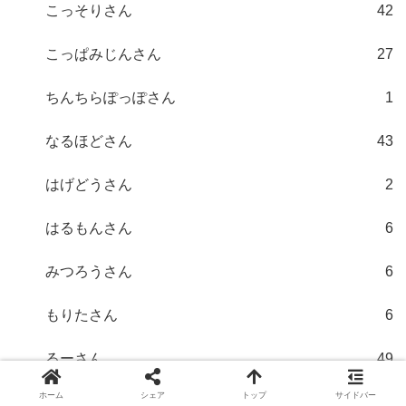
こっそりさん
42
こっぱみじんさん
27
ちんちらぽっぽさん
1
なるほどさん
43
はげどうさん
2
はるもんさん
6
みつろうさん
6
もりたさん
6
るーさん
49
ホーム
シェア
トップ
サイドバー
アクアさん「不倫」
8