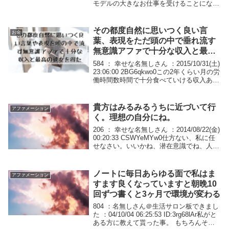
モデルの大きなお仕事を受けることにな
り、その人と一緒ならリムジンに自由にい
つでも乗車できるようになり、私は今まで
1000円カッ...
その都度自然に思いつく良い言
お金
葉、表現をただ頭の中で垂れ流す
無意識アファで十分な収入と最高
の彼女を得た
584 ： 幸せな名無しさん ：2015/10/31(土)
23:06:00 2BG6qkwo0この2年くらい月の労
働時間数時間で十分食べていける収入あり
ます。私にはもったいないくらい可愛くて
性格いい彼女もいます。基本は無意識アフ
ァ→気がつ...
貴方はみるみるうちに近づいて行
アファメーション
く。理想の自分にね。
206 ： 幸せな名無しさん ：2014/08/22(金)
00:20:33 CSWYeMYw0仕方ない、私に任
せなさい。いいかね、潜在意識でね、人が
変わるには三つの段階がある。厳密に言う
と潜在意識には三つの層があるゆえになん
だけどね。で、...
ノートに毎日あらゆる面で私はま
アファメーション
すます良くなっていますと朝晩10
回ずつ書くと3ヶ月で環境が変わる
804 ：名無しさん＠生活サロン板できまし
た ：04/10/04 06:25:53 ID:3rg68lAr私がと
ある方に教えて貰った事。 もちろんその