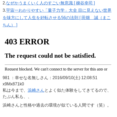
2.
なぜかうまくいく人のすごい無意識 [ 梯谷幸司 ]
3.
宇宙一わかりやすい「量子力学」大全 目に見えない世界
を味方にして人生を好転させる56の法則 [ 田畑 誠（まこ
ちん） ]
981 ：幸せな名無しさん：2016/09/10(土) 12:08:51
x9Mx871k0
私は今まで、
浜崎さん
とよく似た体験をしてきてるので、
たぶん私も、、
浜崎さんと性格や過去の環境が似ている人間です（笑）。