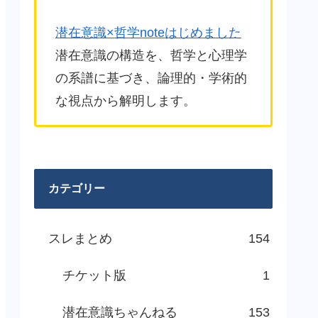
潜在意識×哲学noteはじめました
潜在意識の構造を、哲学と心理学
の系譜に基づき、論理的・学術的
な視点から解明します。
カテゴリー
スレまとめ
154
チケット版
1
潜在意識ちゃんねる
153