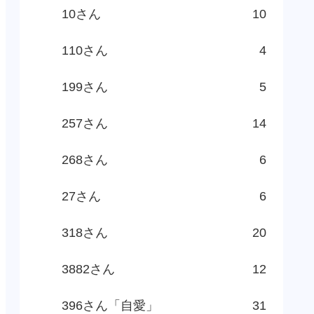
10さん
10
110さん
4
199さん
5
257さん
14
268さん
6
27さん
6
318さん
20
3882さん
12
396さん「自愛」
31