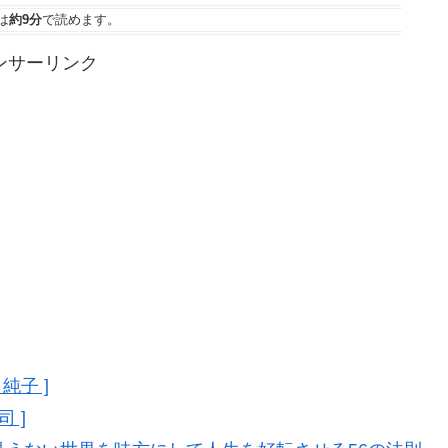
は
約9分
で読めます。
ンサーリンク
純子 ]
 ]