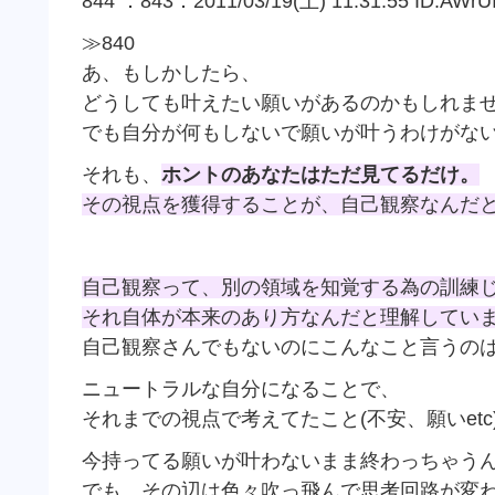
844 ：843：2011/03/19(土) 11:31:55 ID:AWrU
≫840
あ、もしかしたら、
どうしても叶えたい願いがあるのかもしれま
でも自分が何もしないで願いが叶うわけがな
それも、
ホントのあなたはただ見てるだけ。
その視点を獲得することが、自己観察なんだ
自己観察って、別の領域を知覚する為の訓練
それ自体が本来のあり方なんだと理解してい
自己観察さんでもないのにこんなこと言うの
ニュートラルな自分になることで、
それまでの視点で考えてたこと(不安、願いet
今持ってる願いが叶わないまま終わっちゃう
でも、その辺は色々吹っ飛んで思考回路が変