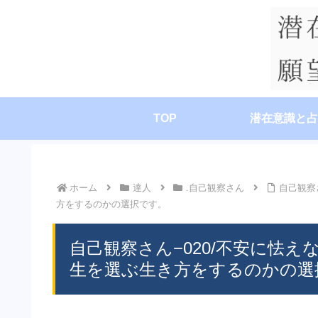
TOP
潜在意識と占
ホーム
達人
.自己観察さん
自己観察
方をするのかの選択です。
自己観察さん−020/不安に怯
生を選ぶ生き方をするのかの選