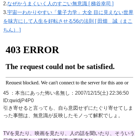
2.
なぜかうまくいく人のすごい無意識 [ 梯谷幸司 ]
3.
宇宙一わかりやすい「量子力学」大全 目に見えない世界
を味方にして人生を好転させる56の法則 [ 田畑 誠（まこ
ちん） ]
45 ：本当にあった怖い名無し：2007/12/15(土) 22:36:50
ID:qwidjP4P0
引き寄せると言っても、自ら意図せずにたぐり寄せてしま
った事態は、無意識が反映したモノって解釈でしょ。
TVを見たり、映画を見たり、人の話を聞いたり、そういう