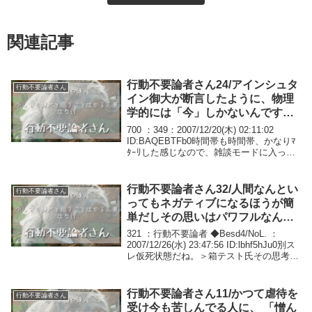
関連記事
行動不要論者さん24/アインシュタ
行動不要論者さん
イン御大が断言したように、物理
学的には「今」しかないんです
よ。
700 ：349：2007/12/20(木) 02:11:02
ID:BAQEBTFb0時間帯も時間帯、かなりﾏ
ﾀｰﾘした感じなので、雑談モードに入って
みます。宝くじに関して、つい最近面白い
ことがあったので書いてみますね。私も宝
くじは時々買...
行動不要論者さん32/人間なんとい
行動不要論者さん
ってもネガティブになるほうが簡
単だしその思いはパワフルなんだ
と思う。
321 ：行動不要論者 ◆Besd4/NoL. ：
2007/12/26(水) 23:47:56 ID:lbhf5hJu0別ス
レ仮死状態だね。＞箱テスト氏その思考実
験にも私はいちおうの答えを持ってる。相
手と私の世界が矛盾した時、どっちの自由
意...
行動不要論者さん11/かつて虐待を
行動不要論者さん
受け今も苦しんでる人に、 「憎ん