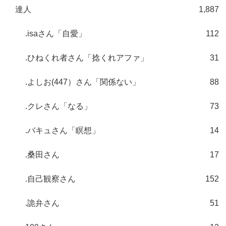
達人
1,887
.isaさん「自愛」
112
.ひねくれ者さん「捻くれアファ」
31
.よしお(447）さん「関係ない」
88
.クレさん「なる」
73
.バキュさん「瞑想」
14
.桑田さん
17
.自己観察さん
152
.詭弁さん
51