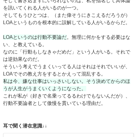
そして書き込まずにいられないのは、私を指名して具体論
を訊いてくれる人がいるのが一つ。
そしてもうひとつは、（また偉そうにきこえるだろうが）
LOAというものを根本的に誤解している人がいるからだ。
LOAというのは行動不要論だ
。無理に何かをする必要はな
い、と教えている。
なのに「行動もしなきゃだめだ」という人がいる。それで
は逆効果なのだ。
そういう考えでうまくいってる人はそれはそれでいいが、
LOAでその教え方をするとかえって混乱する。
私は今、嫌な仕事はいっさいしない。そう決めてからのほ
うが人生がうまくいくようになった。
これが私が（好きで名乗ってるるわけでもないんだが）、
行動不要論者として傲慢を貫いている理由だ。
耳で聞く潜在意識↓↓