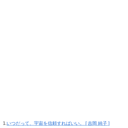
1.
いつだって、宇宙を信頼すればいい。 [ 吉岡 純子 ]