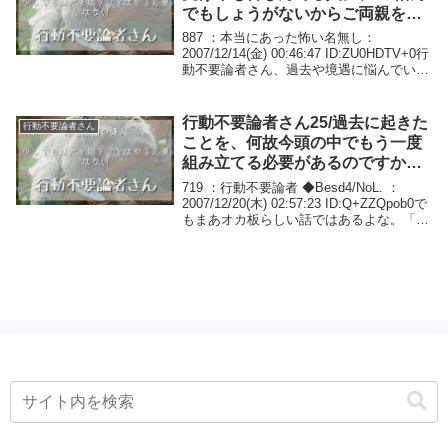
でもしょうがないからご両親を愛
しなさい」などというのはムチャ
887 ：本当にあった怖い名無し：
クチャではないか
2007/12/14(金) 00:46:47 ID:ZU0HDTV+0行
動不要論者さん、過去や境遇に悩んでいる
ものです。 >>868の意識が愛せない過去に
とどまり続けているから、そういう気持に
なるのだよ。そ...
行動不要論者さん25/過去に起きた
行動不要論者さん
ことを、何故今頭の中でもう一度
組み立てる必要があるのですか？
それは、今あなたが創った「過
719 ：行動不要論者 ◆Besd4/NoL. ：
去」に過ぎないんですよ。
2007/12/20(木) 02:57:23 ID:Q+ZZQpob0で
もまあオカ板らしい話ではあるよな。「行
動の奴とうとうマジでイカれた」とか言わ
れちゃってもいいや。ぜんぶ話すか。
720...