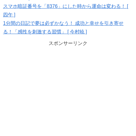
スマホ暗証番号を「8376」にした時から運命は変わる！ [
四午 ]
1分間の日記で夢は必ずかなう！ 成功と幸せを引き寄せ
る！「感性を刺激する習慣」 [ 今村暁 ]
スポンサーリンク