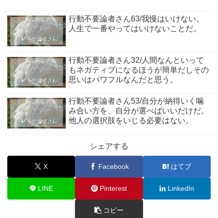
行動不要論者さん63/我慢はいけない。
人生で一番やってはいけないことだ。
行動不要論者さん32/人間なんといって
もネガティブになるほうが簡単だしその
思いはパワフルなんだと思う。
行動不要論者さん53/自分が納得いく噛
み合い方を、自分が選べばいいだけだ。
他人の選択肢をいじる必要はない。
シェアする
X
Facebook
はてブ
LINE
Pinterest
LinkedIn
コピー