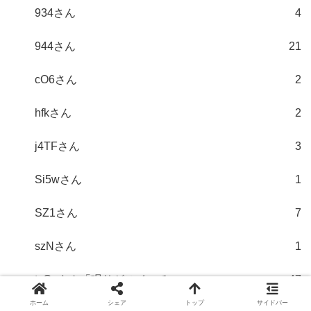
934さん
4
944さん
21
cO6さん
2
hfkさん
2
j4TFさん
3
Si5wさん
1
SZ1さん
7
szNさん
1
tsGpさん「眠りがスイッチ」
47
ホーム
シェア
トップ
サイドバー