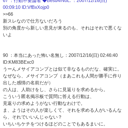
67 ：行動不要論者 ◆Besd4/NoL. ：2007/12/16(日)
00:09:10 ID:VfBxXojp0
>>66
新スレなので仕方ないだろう
別の角度から新しい意見が来るのも、それはそれで悪くな
いよ
90 ：本当にあった怖い名無し：2007/12/16(日) 02:46:40
ID:KM83BExc0
うーんメサイアコンプとは似て非なるものだな、確実に。
なぜなら、メサイアコンプ（まあこれも人間が勝手に作り
出した感情の名前だが）
の人は、人助けをし、さらに見返りを求めるから。
こういう匿名掲示板で質問に答える行動は、
見返りの求めようがない行動なわけで。
ま、ようはその人が楽しくて、それを求める人がいるんな
ら、それでいいんじゃない？
いちいちケチをつけるほどのことでもあるまいに。