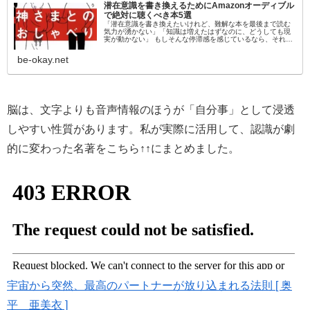
潜在意識を書き換えるためにAmazonオーディブル
で絶対に聴くべき本5選
「潜在意識を書き換えたいけれど、難解な本を最後まで読む
気力が湧かない」「知識は増えたはずなのに、どうしても現
実が動かない」 もしそんな停滞感を感じているなら、それは
「目」から情報を入れようとしているからかもしれません。
脳科学的にも、聴覚情報…
be-okay.net
脳は、文字よりも音声情報のほうが「自分事」として浸透
しやすい性質があります。私が実際に活用して、認識が劇
的に変わった名著をこちら↑↑にまとめました。
宇宙から突然、最高のパートナーが放り込まれる法則 [ 奥
平 亜美衣 ]