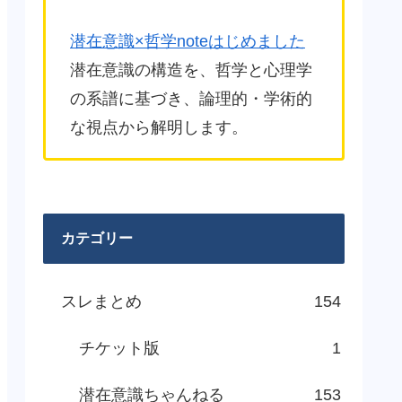
潜在意識×哲学noteはじめました
潜在意識の構造を、哲学と心理学
の系譜に基づき、論理的・学術的
な視点から解明します。
カテゴリー
スレまとめ
154
チケット版
1
潜在意識ちゃんねる
153