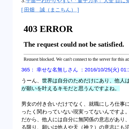
3.
宇宙一わかりやすい「量子力学」大全 目に
[ 田畑 誠（まこちん） ]
365： 幸せな名無しさん ：2016/10/25(火) 01:10
うーん、
世界は自分のためだけにあり、他人
が願いを叶えるキモだと思うんですよね。
男女の付き合いだけでなく、就職にしろ仕事
ったく関わっていない現実ってないんですよ
だから、他人には自分に無関係の意志があり
る限り、願いは他人や天（神？）の意志にも