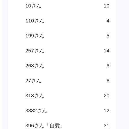
10さん
10
110さん
4
199さん
5
257さん
14
268さん
6
27さん
6
318さん
20
3882さん
12
396さん「自愛」
31