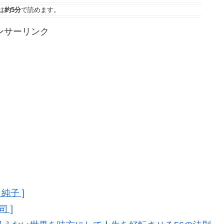
は
約5分
で読めます。
ンサーリンク
純子 ]
 ]