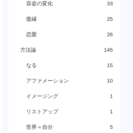
容姿の変化
33
復縁
25
恋愛
26
方法論
145
なる
15
アファメーション
10
イメージング
1
リストアップ
1
世界＝自分
5