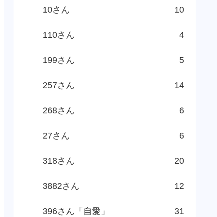
10さん
10
110さん
4
199さん
5
257さん
14
268さん
6
27さん
6
318さん
20
3882さん
12
396さん「自愛」
31