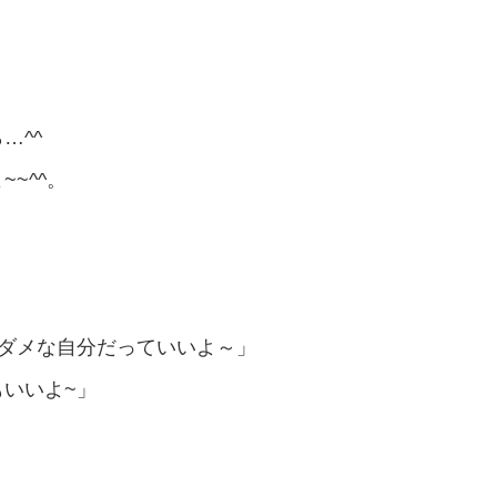
…^^
~^^。
ダメな自分だっていいよ～」
いいよ~」