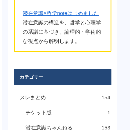
潜在意識×哲学noteはじめました
潜在意識の構造を、哲学と心理学
の系譜に基づき、論理的・学術的
な視点から解明します。
カテゴリー
スレまとめ
154
チケット版
1
潜在意識ちゃんねる
153