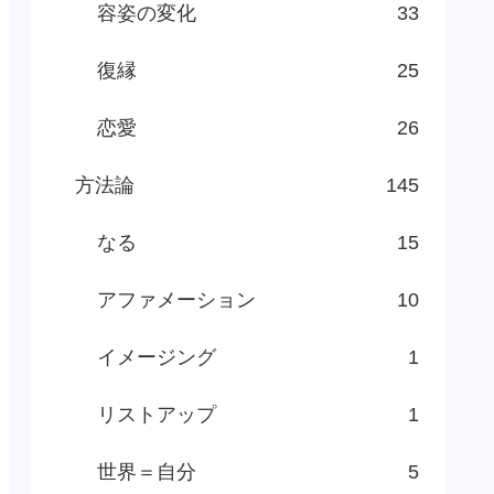
容姿の変化
33
復縁
25
恋愛
26
方法論
145
なる
15
アファメーション
10
イメージング
1
リストアップ
1
世界＝自分
5