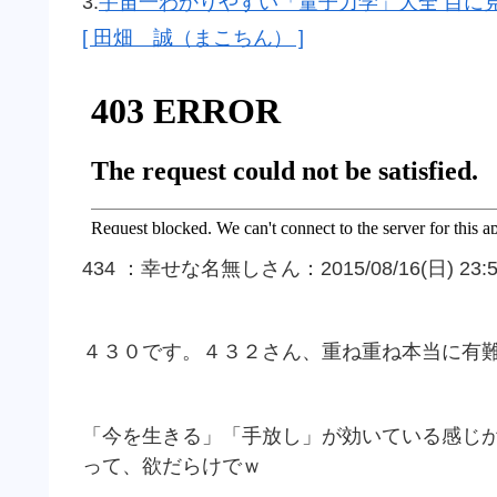
3.
宇宙一わかりやすい「量子力学」大全 目に
[ 田畑 誠（まこちん） ]
434 ：幸せな名無しさん：2015/08/16(日) 23:51:4
４３０です。４３２さん、重ね重ね本当に有
「今を生きる」「手放し」が効いている感じ
って、欲だらけでｗ