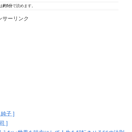
は
約5分
で読めます。
ンサーリンク
純子 ]
 ]