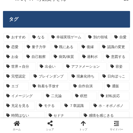
タグ
おすすめ
なる
幸福実現ゲーム
別の領域
自愛
恋愛
量子力学
既にある
復縁
認識の変更
お金
自己観察
病気/体質
過剰ポ
意図する
世界＝自分
出会い
アファメーション
容姿
完璧認定
ブレインダンプ
現象化待ち
日向ぼっこ
エゴ
執着を手放す
自作自演
通販
イメージング
二元論
瞑想
好転反応
充足を見る
モテる
７章認識
ホ・オポノポノ
時間はない
セドナ
感情を感じきる
意図を取り下げる
人間関係
仕事
蓋
病気
ホーム
シェア
トップ
サイドバー