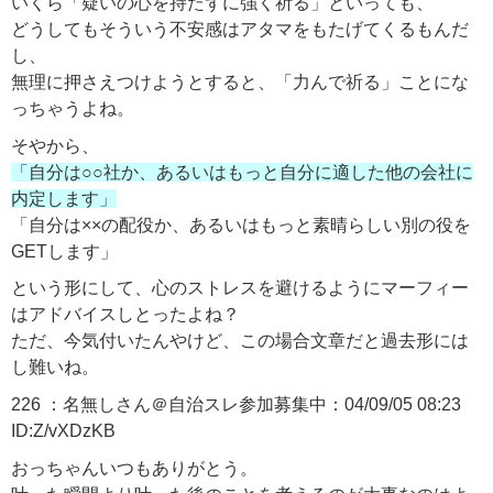
いくら「疑いの心を持たずに強く祈る」といっても、
どうしてもそういう不安感はアタマをもたげてくるもんだ
し、
無理に押さえつけようとすると、「力んで祈る」ことにな
っちゃうよね。
そやから、
「自分は○○社か、あるいはもっと自分に適した他の会社に
内定します」
「自分は××の配役か、あるいはもっと素晴らしい別の役を
GETします」
という形にして、心のストレスを避けるようにマーフィー
はアドバイスしとったよね？
ただ、今気付いたんやけど、この場合文章だと過去形には
し難いね。
226 ：名無しさん＠自治スレ参加募集中：04/09/05 08:23
ID:Z/vXDzKB
おっちゃんいつもありがとう。