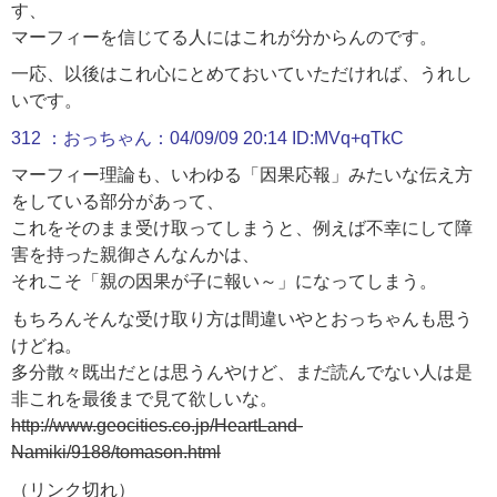
す、
マーフィーを信じてる人にはこれが分からんのです。
一応、以後はこれ心にとめておいていただければ、うれし
いです。
312 ：おっちゃん：04/09/09 20:14 ID:MVq+qTkC
マーフィー理論も、いわゆる「因果応報」みたいな伝え方
をしている部分があって、
これをそのまま受け取ってしまうと、例えば不幸にして障
害を持った親御さんなんかは、
それこそ「親の因果が子に報い～」になってしまう。
もちろんそんな受け取り方は間違いやとおっちゃんも思う
けどね。
多分散々既出だとは思うんやけど、まだ読んでない人は是
非これを最後まで見て欲しいな。
http://www.geocities.co.jp/HeartLand-
Namiki/9188/tomason.html
（リンク切れ）