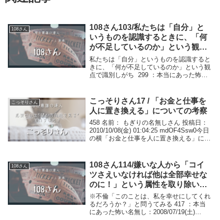
108さん103/私たちは「自分」と
108さん
いうものを認識するときに、「何
が不足しているのか」という観点
で識別しがち
私たちは「自分」というものを認識すると
きに、「何が不足しているのか」という観
点で識別しがち 299 ：本当にあった怖い
名無し：2008/06/28(土) 23:46:37
ID:K1L0TFtn0チケットを買いました。
で、108氏の「今を...
こっそりさん17 / 「お金と仕事を
こっそりさん
人に置き換える」についての考察
458 名前： もぎりの名無しさん 投稿日：
2010/10/08(金) 01:04:25 mdOF4Ssw0今日
の横「お金と仕事を人に置き換える」につ
いての考察。（って程でもない。）オレは
完全に仕事＝お金を得る為の手段と感じて
いる。楽しく...
108さん114/嫌いな人から「コイ
108さん
ツさえいなければ他は全部幸せな
のに！」という属性を取り除いて
やること
※不倫「このことは、私を幸せにしてくれ
るだろうか？」と問うてみる 417 ：本当
にあった怖い名無し：2008/07/19(土)
09:40:42 ID:9j6fmRH00不倫してます相談