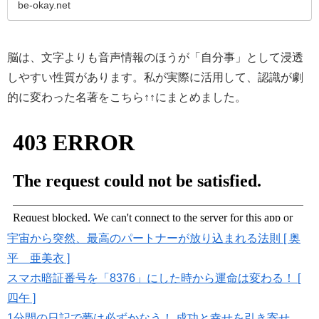
脳科学的にも、聴覚情報…
be-okay.net
脳は、文字よりも音声情報のほうが「自分事」として浸透
しやすい性質があります。私が実際に活用して、認識が劇
的に変わった名著をこちら↑↑にまとめました。
宇宙から突然、最高のパートナーが放り込まれる法則 [ 奥
平 亜美衣 ]
スマホ暗証番号を「8376」にした時から運命は変わる！ [
四午 ]
1分間の日記で夢は必ずかなう！ 成功と幸せを引き寄せ