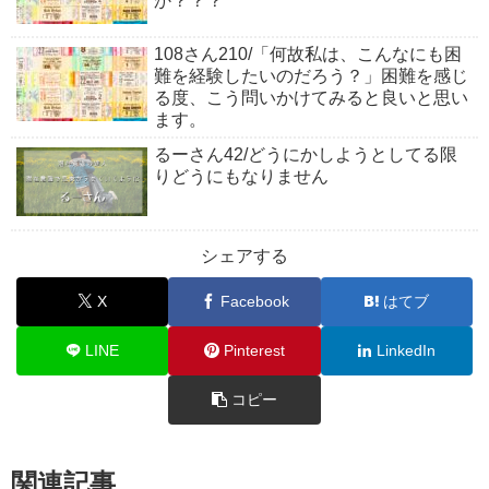
か？？？
108さん210/「何故私は、こんなにも困
難を経験したいのだろう？」困難を感じ
る度、こう問いかけてみると良いと思い
ます。
るーさん42/どうにかしようとしてる限
りどうにもなりません
シェアする
X
Facebook
はてブ
LINE
Pinterest
LinkedIn
コピー
関連記事