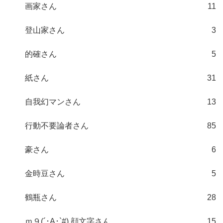
画家さん
11
登山家さん
3
的確さん
5
紙さん
31
自我幻マンさん
13
行動不要論者さん
85
豪さん
6
金時豆さん
5
鶴瓶さん
28
ｍ９(´･A･`#) 顔文字さん
15