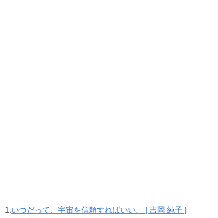
1.
いつだって、宇宙を信頼すればいい。 [ 吉岡 純子 ]