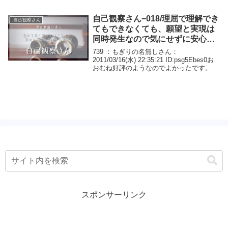
した人達からは罵倒されたり別れた方がい
いと勧められるか...
自己観察さん−018/理屈で理解でき
.自己観察さん
てもできなくても、願望と実現は
同時発生なので気にせずに安心し
て気楽にすごしてたら大丈夫で
739 ：もぎりの名無しさん：
す。
2011/03/16(水) 22:35:21 ID:psg5Ebes0お
おむね好評のようなのでよかったです。読
んでくれてありがとうございます。「”な
い”と”ある”」を「”願望”と”実現”」に置き換
えて読んでも見...
スポンサーリンク