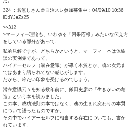
た。
324 ：名無しさん＠自治スレ参加募集中：04/09/10 10:36
ID:lYJeZz25
>>312
>マーフィー理論も、いわゆる「因果応報」みたいな伝え方
をしている部分があって、
私的見解ですが、どちらかというと、マーフィー本は体験
談の実例集であって、
ハイアーセルフ（潜在意識）が導く本質とか、魂の次元ま
ではあまり語られてない感じがします。
だから、冷たい印象を受けるのでしょう。
潜在意識云々を知る数年前に、飯田史彦の「生きがいの創
造」という本を読みました。
この本、成功法則の本ではなく、魂の生まれ変わりの本質
について語ったものですが、
その中でハイアーセルフに相当する存在についても、書か
れています。