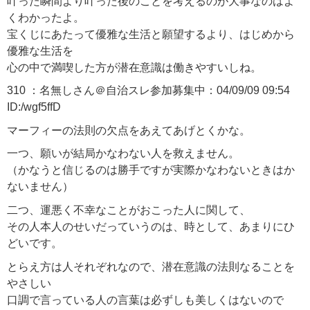
叶った瞬間より叶った後のことを考えるのが大事なのはよ
くわかったよ。
宝くじにあたって優雅な生活と願望するより、はじめから
優雅な生活を
心の中で満喫した方が潜在意識は働きやすいしね。
310 ：名無しさん＠自治スレ参加募集中：04/09/09 09:54
ID:/wgf5ffD
マーフィーの法則の欠点をあえてあげとくかな。
一つ、願いが結局かなわない人を救えません。
（かなうと信じるのは勝手ですが実際かなわないときはか
ないません）
二つ、運悪く不幸なことがおこった人に関して、
その人本人のせいだっていうのは、時として、あまりにひ
どいです。
とらえ方は人それぞれなので、潜在意識の法則なることを
やさしい
口調で言っている人の言葉は必ずしも美しくはないので