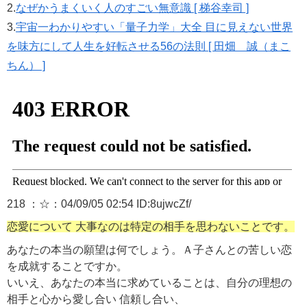
2.
なぜかうまくいく人のすごい無意識 [ 梯谷幸司 ]
3.
宇宙一わかりやすい「量子力学」大全 目に見えない世界
を味方にして人生を好転させる56の法則 [ 田畑 誠（まこ
ちん） ]
218 ：☆：04/09/05 02:54 ID:8ujwcZf/
恋愛について 大事なのは特定の相手を思わないことです。
あなたの本当の願望は何でしょう。Ａ子さんとの苦しい恋
を成就することですか。
いいえ、あなたの本当に求めていることは、自分の理想の
相手と心から愛し合い 信頼し合い、