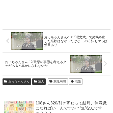
おっちゃんさん-10/「呪文式」で結果を出
した経験はなかったけど この方法もやっぱ
効果あり
おっちゃんさん-12/最悪の事態を考えるク
セがあると幸せになれないか
おっちゃんさん
達人
就職/転職
恋愛
108さん320/引き寄せって結局、無意識
になればいーんですか？‘無’なんです