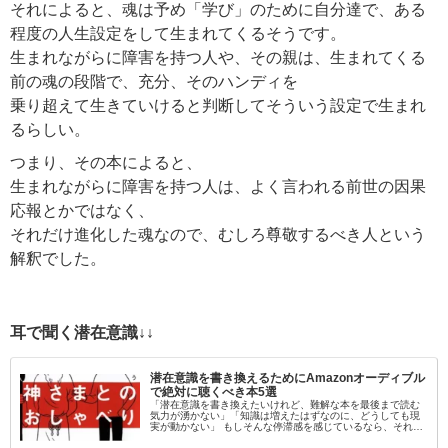
それによると、魂は予め「学び」のために自分達で、ある
程度の人生設定をして生まれてくるそうです。
生まれながらに障害を持つ人や、その親は、生まれてくる
前の魂の段階で、充分、そのハンディを
乗り超えて生きていけると判断してそういう設定で生まれ
るらしい。
つまり、その本によると、
生まれながらに障害を持つ人は、よく言われる前世の因果
応報とかではなく、
それだけ進化した魂なので、むしろ尊敬するべき人という
解釈でした。
耳で聞く潜在意識↓↓
潜在意識を書き換えるためにAmazonオーディブル
で絶対に聴くべき本5選
「潜在意識を書き換えたいけれど、難解な本を最後まで読む
気力が湧かない」「知識は増えたはずなのに、どうしても現
実が動かない」 もしそんな停滞感を感じているなら、それは
「目」から情報を入れようとしているからかもしれません。