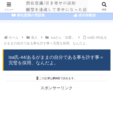
HOME
潜在意識の達人まとめ
メニュー
検索
潜在意識の用語集
成功体験談
ホーム
達人
.isaさん「自愛」
isa氏-44/ある
がままの自分である事を許す事＝完璧を採用、なんだよ。
isa氏-44/あるがままの自分である事を許す事＝
完璧を採用、なんだよ。
この記事は
約4分
で読めます。
スポンサーリンク