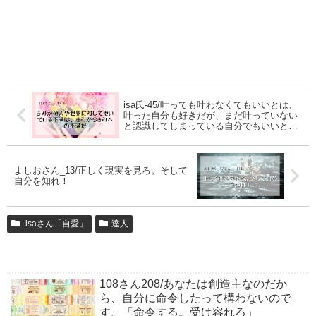
isa氏-45/叶っても叶わなくてもいいとは、
叶った自分も好きだが、まだ叶っていない
と認識してしまっている自分でもいいとい
うこと
よしおさん_13/正しく現実を見ろ。そして
自分を知れ！
.isaさん「自愛」
達人
108さん208/あなたは創造主なのだか
ら、自分に命令したって構わないので
す。「命令する。受け容れろ」