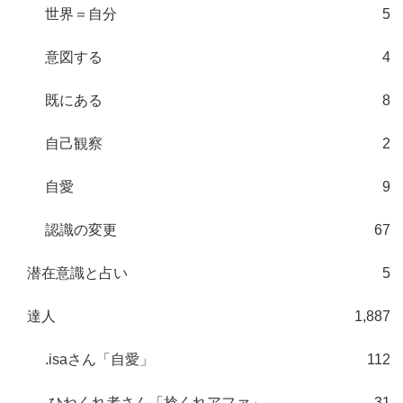
世界＝自分
5
意図する
4
既にある
8
自己観察
2
自愛
9
認識の変更
67
潜在意識と占い
5
達人
1,887
.isaさん「自愛」
112
.ひねくれ者さん「捻くれアファ」
31