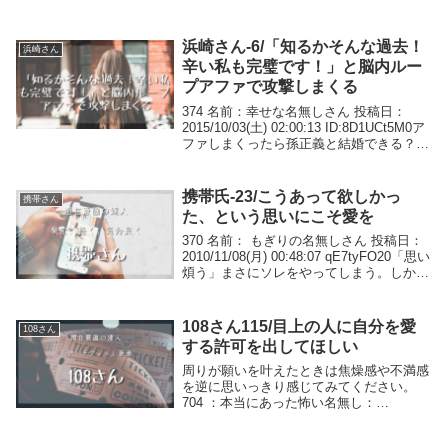
浜崎さん-6/「知るかそんな過去！
浜崎さん
辛い私も完璧です！」と脳内ルー
プアファで攻撃しまくる
374 名前：幸せな名無しさん 投稿日：
2015/10/03(土) 02:00:13 ID:8D1UCt5M0ア
ファしまくったら孫正義と結婚できる？
376 名前：浜崎 投稿日：2015/10/03(土)
10:22:29 ID:sTEVJC...
携帯氏-23/こうあって欲しかっ
携帯さん
た、という思いにこそ愛を
370 名前： もぎりの名無しさん 投稿日：
2010/11/08(月) 00:48:07 qE7tyFO20「思い
煩う」まさにソレをやってしまう。しかも
無意識に気がついたらやってるorzで、
「いかんいかん！」と自分を否定してしま
うそこで、...
108さん115/目上の人に自分を愛
108さん
する許可を出してほしい
周りが願いを叶えたときは焦燥感や不満感
を逆に思いっきり感じてみてください。
704 ：本当にあった怖い名無し：
2008/07/24(木) 00:11:58
ID:2yYQQTuc0108さん以前、自分の叶え