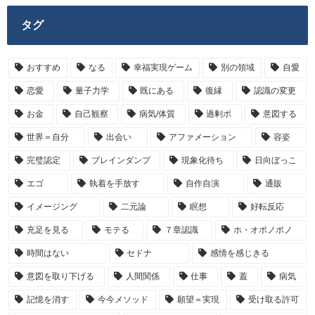
タグ
おすすめ
なる
幸福実現ゲーム
別の領域
自愛
恋愛
量子力学
既にある
復縁
認識の変更
お金
自己観察
病気/体質
過剰ポ
意図する
世界＝自分
出会い
アファメーション
容姿
完璧認定
ブレインダンプ
現象化待ち
日向ぼっこ
エゴ
執着を手放す
自作自演
通販
イメージング
二元論
瞑想
好転反応
充足を見る
モテる
７章認識
ホ・オポノポノ
時間はない
セドナ
感情を感じきる
意図を取り下げる
人間関係
仕事
蓋
病気
記憶を消す
今今メソッド
願望＝実現
受け取る許可