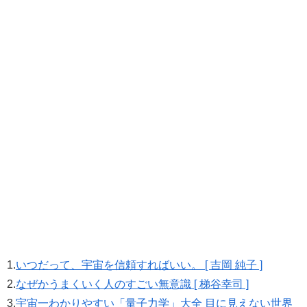
1.
いつだって、宇宙を信頼すればいい。 [ 吉岡 純子 ]
2.
なぜかうまくいく人のすごい無意識 [ 梯谷幸司 ]
3.
宇宙一わかりやすい「量子力学」大全 目に見えない世界