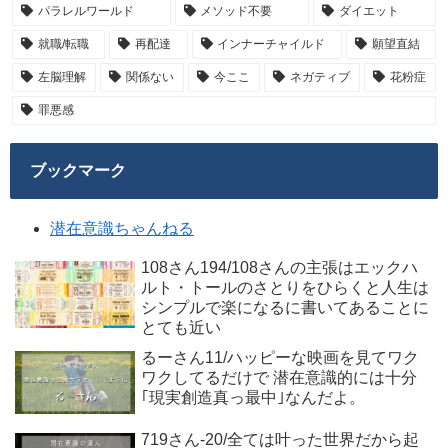
パラレルワールド
メソッド不要
ダイエット
就職/転職
再配達
インナーチャイルド
願望直結
左脳理解
関係ない
今ここ
ネガティブ
花粉症
罪悪感
ブックマーク
潜在意識ちゃんねる
108さん194/108さんの主張はエックハ
ルト・トールのさとりをひらくと人生は
シンプルで楽になるに書いてあることに
とても近い
るーさん11/ハッピーな映画を見てワク
ワクしてるだけで 潜在意識的には十分
｢現実創造真っ最中｣なんだよ。
719さん-20/全ては叶った世界だから起