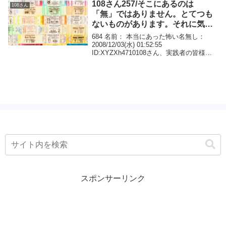
たいことが周りの人に起こるということ...
108さん257/そこにあるのは
108さん
「無」ではありません。とてつも
ないものがあります。それに気づ
いたとき、途方もない幸せが押し
684 名前： 本当にあった怖い名無し：
寄せてきますよ。
2008/12/03(水) 01:52:55
ID:XYZXh4710108さん、実践者の皆様に
質問です（もの凄く初歩的でごめんなさ
い）。 「叶ったら嬉しい」「これで現実
に動きがあったら嬉しい」という...
スポンサーリンク