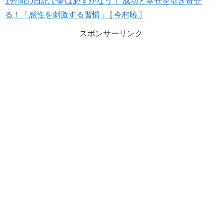
1分間の日記で夢は必ずかなう！ 成功と幸せを引き寄せ
る！「感性を刺激する習慣」 [ 今村暁 ]
スポンサーリンク