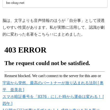
脳科学的にも、聴覚情報…
be-okay.net
脳は、文字よりも音声情報のほうが「自分事」として浸透
しやすい性質があります。私が実際に活用して、認識が劇
的に変わった名著をこちら↑↑にまとめました。
宇宙から突然、最高のパートナーが放り込まれる法則 [ 奥
平 亜美衣 ]
スマホ暗証番号を「8376」にした時から運命は変わる！ [
四午 ]