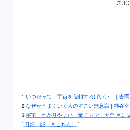
スポ
1.
いつだって、宇宙を信頼すればいい。 [ 吉岡 
2.
なぜかうまくいく人のすごい無意識 [ 梯谷幸司
3.
宇宙一わかりやすい「量子力学」大全 目に
[ 田畑 誠（まこちん） ]