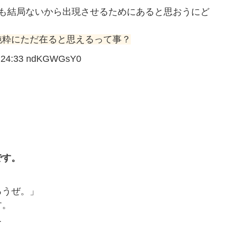
れも結局ないから出現させるためにあると思おうにど
純粋にただ在ると思えるって事？
24:33 ndKGWGsY0
、
です。
ろうぜ。」
す。
て