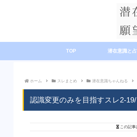
TOP
潜在意識と占
ホーム
スレまとめ
潜在意識ちゃんねる
認識変更のみを目指すスレ2-19/
この記事