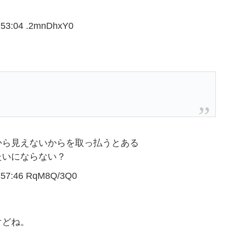
3:04 .2mnDhxY0
から見えないからを取っ払うとある
たいにならない？
7:46 RqM8Q/3Q0
けどね。