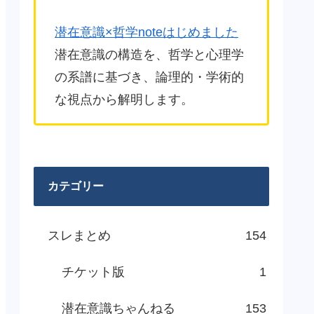
潜在意識×哲学noteはじめました
潜在意識の構造を、哲学と心理学
の系譜に基づき、論理的・学術的
な視点から解明します。
カテゴリー
スレまとめ
154
チケット版
1
潜在意識ちゃんねる
153