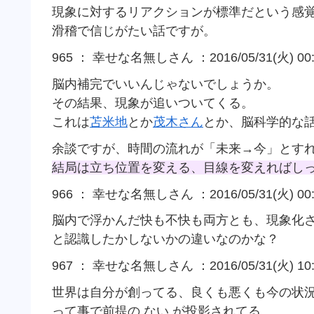
現象に対するリアクションが標準だという感
滑稽で信じがたい話ですが。
965 ： 幸せな名無しさん ：2016/05/31(火) 00:0
脳内補完でいいんじゃないでしょうか。
その結果、現象が追いついてくる。
これは
苫米地
とか
茂木さん
とか、脳科学的な
余談ですが、時間の流れが「未来→今」とす
結局は立ち位置を変える、目線を変えればし
966 ： 幸せな名無しさん ：2016/05/31(火) 00:2
脳内で浮かんだ快も不快も両方とも、現象化
と認識したかしないかの違いなのかな？
967 ： 幸せな名無しさん ：2016/05/31(火) 10:2
世界は自分が創ってる、良くも悪くも今の状況
って事で前提の ない が投影されてる。