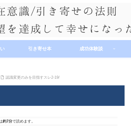
い
引き寄せ本
成功体験談
認識変更のみを目指すスレ2-19/
は
約7分
で読めます。