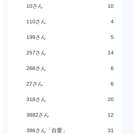
10さん
10
110さん
4
199さん
5
257さん
14
268さん
6
27さん
6
318さん
20
3882さん
12
396さん「自愛」
31