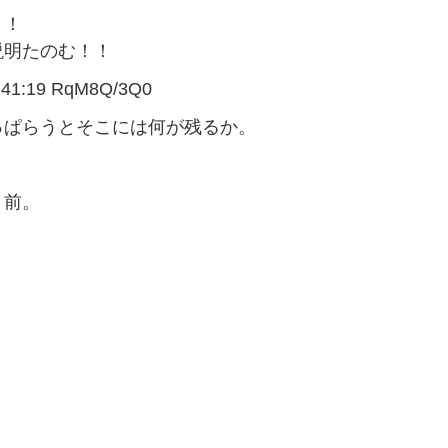
！！
説明たのむ！！
1:19 RqM8Q/3Q0
っぱらうとそこには何が残るか。
り前。