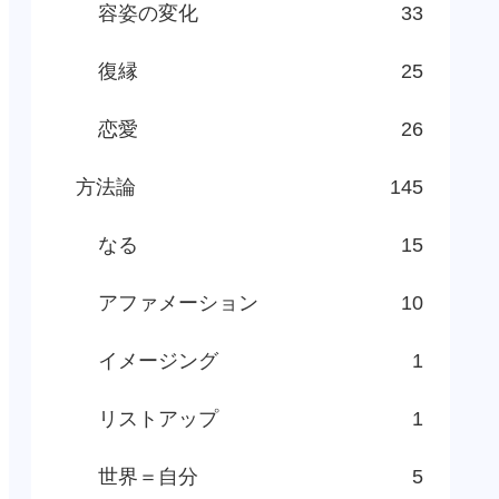
容姿の変化
33
復縁
25
恋愛
26
方法論
145
なる
15
アファメーション
10
イメージング
1
リストアップ
1
世界＝自分
5