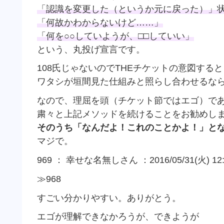
「認識を変更した（というか元に戻った）」
「何故かわからないけど……」
「何を○○していようが、□□していい」
という、丸投げ宣言です。
108氏じゃないのでTHEチケットの意図する
ワタシが垣間見た仕組みと照らし合わせるな
なので、理屈を頭（チケット節ではエゴ）で
粛々と上記メソッドを続けることをお勧めし
そのうち「なんだよ！これのことかよ！」と
マジで。
969 ： 幸せな名無しさん ：2016/05/31(火) 12:1
≫968
すごい分かりやすい。ありがとう。
エゴが理解できなかろうが、できようが