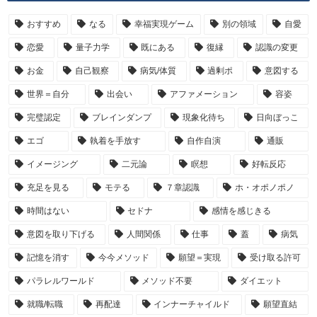
おすすめ
なる
幸福実現ゲーム
別の領域
自愛
恋愛
量子力学
既にある
復縁
認識の変更
お金
自己観察
病気/体質
過剰ポ
意図する
世界＝自分
出会い
アファメーション
容姿
完璧認定
ブレインダンプ
現象化待ち
日向ぼっこ
エゴ
執着を手放す
自作自演
通販
イメージング
二元論
瞑想
好転反応
充足を見る
モテる
７章認識
ホ・オポノポノ
時間はない
セドナ
感情を感じきる
意図を取り下げる
人間関係
仕事
蓋
病気
記憶を消す
今今メソッド
願望＝実現
受け取る許可
パラレルワールド
メソッド不要
ダイエット
就職/転職
再配達
インナーチャイルド
願望直結