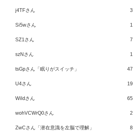
j4TFさん
3
Si5wさん
1
SZ1さん
7
szNさん
1
tsGpさん「眠りがスイッチ」
47
U4さん
19
Wildさん
65
wohVCWrQ0さん
2
ZwCさん「潜在意識を左脳で理解」
8