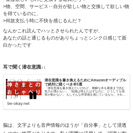
>物、空間、サービス‥自分が欲しい物と交換して欲しい物
を得ているのに、
>何故支払う時に不快を感じるんだ？
なんかこれ読んでハッとさせられたんですが、
あなたの話と通じるものがありちょっとシンクロ感じて面
白かったです
耳で聞く潜在意識↓↓
潜在意識を書き換えるためにAmazonオーディブル
で絶対に聴くべき本5選
「潜在意識を書き換えたいけれど、難解な本を最後まで読む
気力が湧かない」「知識は増えたはずなのに、どうしても現
実が動かない」 もしそんな停滞感を感じているなら、それは
「目」から情報を入れようとしているからかもしれません。
脳科学的にも、聴覚情報…
be-okay.net
脳は、文字よりも音声情報のほうが「自分事」として浸透