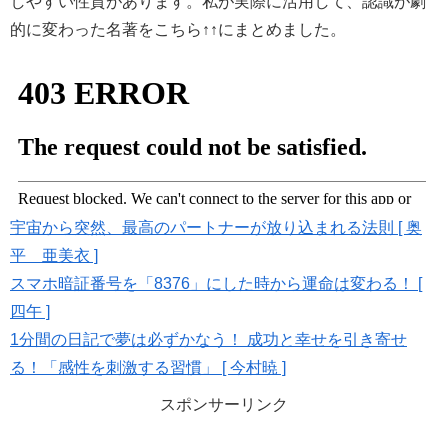
しやすい性質があります。私が実際に活用して、認識が劇
的に変わった名著をこちら↑↑にまとめました。
宇宙から突然、最高のパートナーが放り込まれる法則 [ 奥
平 亜美衣 ]
スマホ暗証番号を「8376」にした時から運命は変わる！ [
四午 ]
1分間の日記で夢は必ずかなう！ 成功と幸せを引き寄せ
る！「感性を刺激する習慣」 [ 今村暁 ]
スポンサーリンク