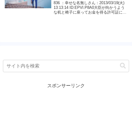
晩続けてたらロト６当選しました
836 ：幸せな名無しさん：2013/03/19(火)
13:13:14 ID:EPVl.P8A0大臣が向かうよう
な机と椅子に座ってお金を得る許可証にハ
ンコとサインをするイメージを毎晩続けて
たらロト６で１等当選しました・・・イメ
ージ内では1...
スポンサーリンク