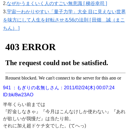
2.
なぜかうまくいく人のすごい無意識 [ 梯谷幸司 ]
3.
宇宙一わかりやすい「量子力学」大全 目に見えない世界
を味方にして人生を好転させる56の法則 [ 田畑 誠（まこ
ちん） ]
941 ：もぎりの名無しさん：2011/02/24(木) 00:07:24
ID:bk/8w23AO
半年くらい前までは
『貯金しなきゃ』『今月はこんなけしか使わない』『あれ
が欲しいが我慢だ』は当たり前。
それに加え超ドケチ女でした。(てへっ)