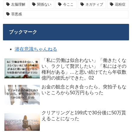
左脳理解
関係ない
今ここ
ネガティブ
花粉症
罪悪感
ブックマーク
潜在意識ちゃんねる
「私に労働は似合わない」「働きたくな
い、ラクして贅沢したい」「私にはその
権利がある」…と思い続けてたら年収数
億円の彼氏ができた。02
お金の観念と向き合ったら、突拍子もな
いところから50万円もらった
クリアリングと199式で30分後に50万貰
えることになった