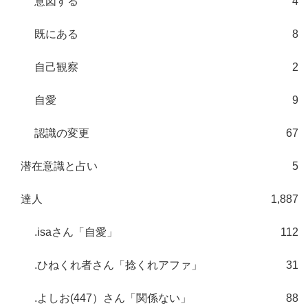
意図する
4
既にある
8
自己観察
2
自愛
9
認識の変更
67
潜在意識と占い
5
達人
1,887
.isaさん「自愛」
112
.ひねくれ者さん「捻くれアファ」
31
.よしお(447）さん「関係ない」
88