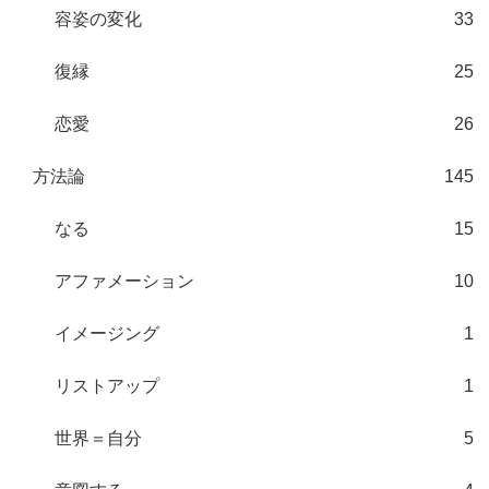
容姿の変化
33
復縁
25
恋愛
26
方法論
145
なる
15
アファメーション
10
イメージング
1
リストアップ
1
世界＝自分
5