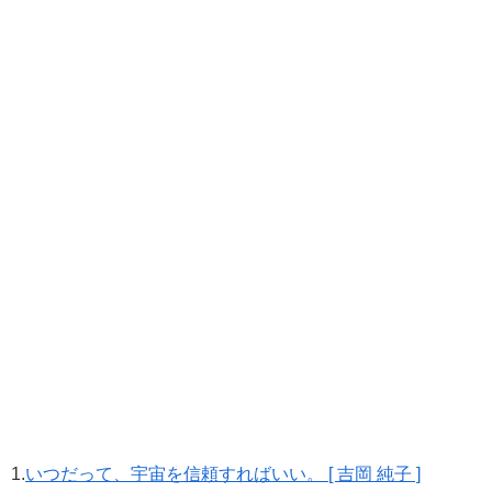
1.
いつだって、宇宙を信頼すればいい。 [ 吉岡 純子 ]