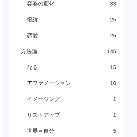
容姿の変化
33
復縁
25
恋愛
26
方法論
145
なる
15
アファメーション
10
イメージング
1
リストアップ
1
世界＝自分
5