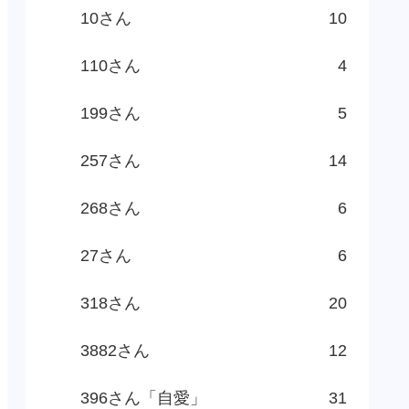
10さん
10
110さん
4
199さん
5
257さん
14
268さん
6
27さん
6
318さん
20
3882さん
12
396さん「自愛」
31