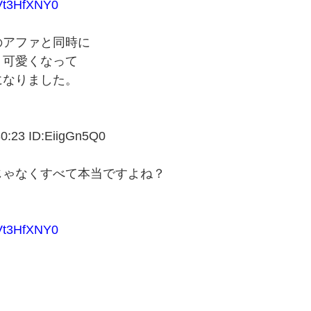
Vt3HfXNY0
のアファと同時に
、可愛くなって
になりました。
23 ID:EiigGn5Q0
じゃなくすべて本当ですよね？
Vt3HfXNY0