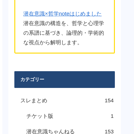
潜在意識×哲学noteはじめました
潜在意識の構造を、哲学と心理学
の系譜に基づき、論理的・学術的
な視点から解明します。
カテゴリー
スレまとめ
154
チケット版
1
潜在意識ちゃんねる
153