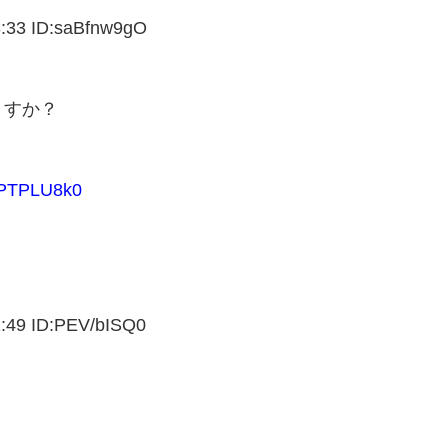
3 ID:saBfnw9gO
ますか？
PTPLU8k0
9 ID:PEV/bISQ0
、
？