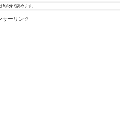
は
約4分
で読めます。
ンサーリンク