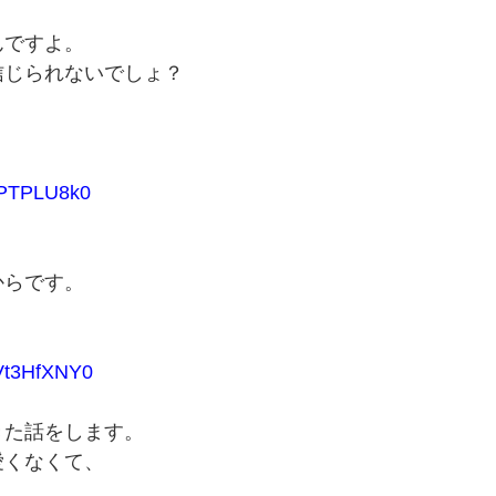
んですよ。
信じられないでしょ？
PTPLU8k0
からです。
Vt3HfXNY0
きた話をします。
愛くなくて、
。