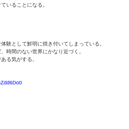
けていることになる。
。
な体験として鮮明に焼き付いてしまっている。
ば、時間のない世界にかなり近づく。
である気がする。
hZdd6Do0