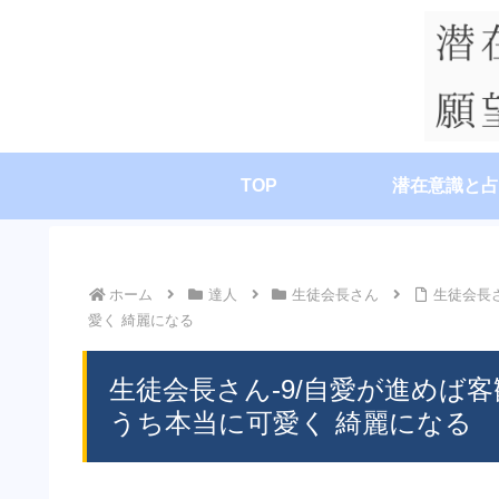
TOP
潜在意識と占
ホーム
達人
生徒会長さん
生徒会長
愛く 綺麗になる
生徒会長さん-9/自愛が進めば
うち本当に可愛く 綺麗になる