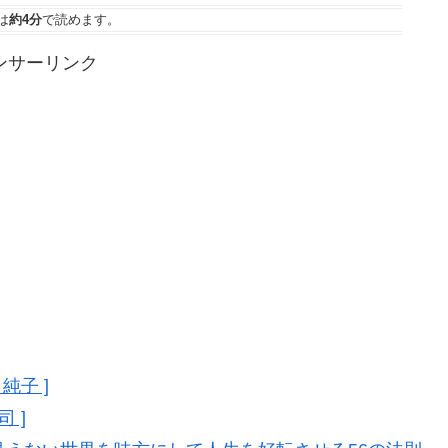
は
約4分
で読めます。
ンサーリンク
純子 ]
 ]