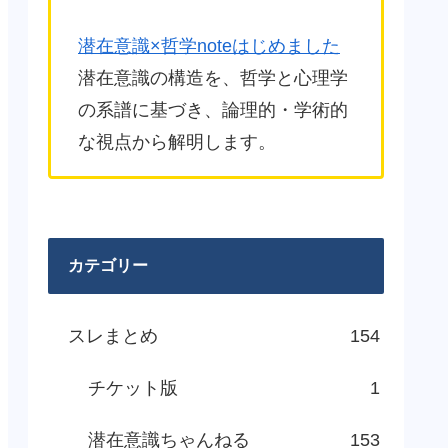
潜在意識×哲学noteはじめました
潜在意識の構造を、哲学と心理学
の系譜に基づき、論理的・学術的
な視点から解明します。
カテゴリー
スレまとめ
154
チケット版
1
潜在意識ちゃんねる
153