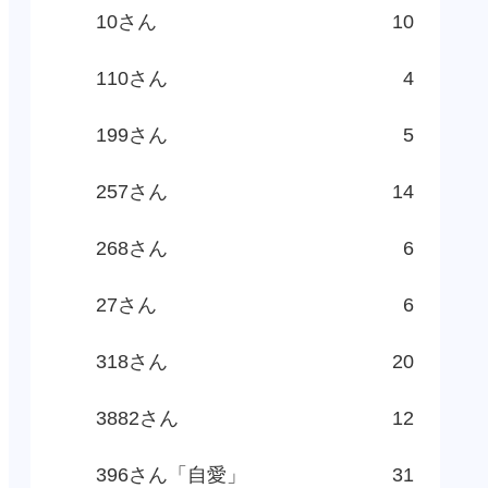
10さん
10
110さん
4
199さん
5
257さん
14
268さん
6
27さん
6
318さん
20
3882さん
12
396さん「自愛」
31