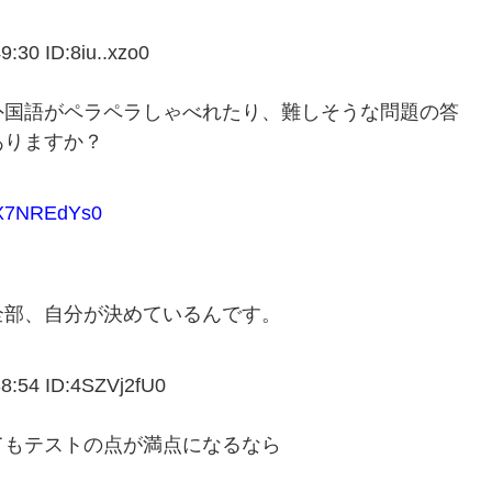
0 ID:8iu..xzo0
外国語がペラペラしゃべれたり、難しそうな問題の答
ありますか？
X7NREdYs0
全部、自分が決めているんです。
54 ID:4SZVj2fU0
てもテストの点が満点になるなら