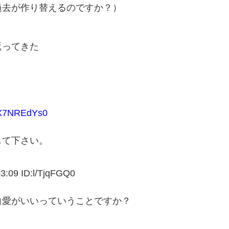
過去が作り替えるのですか？）
返ってきた
X7NREdYs0
して下さい。
9 ID:l/TjqFGQ0
自愛がいいっていうことですか？