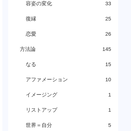
容姿の変化
33
復縁
25
恋愛
26
方法論
145
なる
15
アファメーション
10
イメージング
1
リストアップ
1
世界＝自分
5