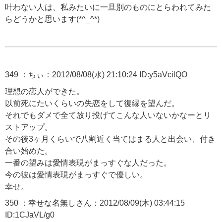
叶わない人は、私みたいに一旦別のものにとらわれてみた
らどうかと思います(*^_^*)
349 ：ちぃ：2012/08/08(水) 21:10:24 ID:y5aVcilQO
理想の恋人ができた。
以前死にたいくらいの失恋をして復縁を望んだ。
それでもダメで全て放り投げてこんな人いないかなーとリ
ストアップ。
その後3ヶ月くらいで八割近く当てはまる人と出会い、付き
合い始めた。
一番の望みは愛情表現がまっすぐな人だった。
今の彼は愛情表現がまっすぐで優しい。
幸せ。
350 ：幸せな名無しさん：2012/08/09(木) 03:44:15
ID:1CJaVL/g0