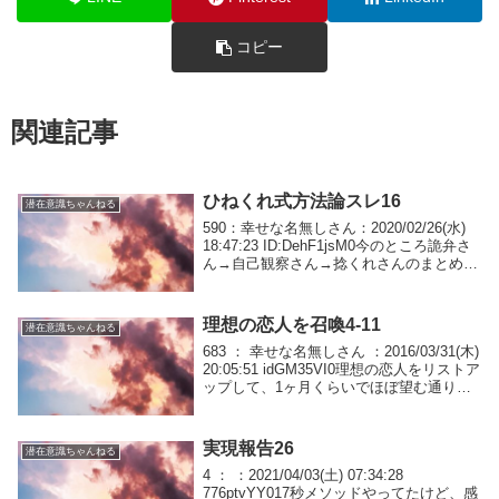
コピー
関連記事
ひねくれ式方法論スレ16
潜在意識ちゃんねる
590：幸せな名無しさん：2020/02/26(水)
18:47:23 ID:DehF1jsM0今のところ詭弁さ
ん→自己観察さん→捻くれさんのまとめで
スッキリきてる。逆アファっていうのが今
のところ安心して落ち着く。591：幸せな
名無しさん：...
理想の恋人を召喚4-11
潜在意識ちゃんねる
683 ： 幸せな名無しさん ：2016/03/31(木)
20:05:51 idGM35VI0理想の恋人をリストア
ップして、1ヶ月くらいでほぼ望む通りの
方を引き寄せました！！わたしは、とある
国の言語を勉強していて、その国が大好き
なのもあり...
実現報告26
潜在意識ちゃんねる
4 ： ：2021/04/03(土) 07:34:28
776ptvYY017秒メソッドやってたけど、感