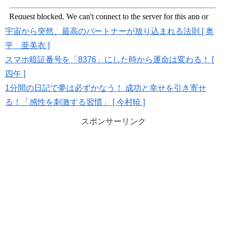
宇宙から突然、最高のパートナーが放り込まれる法則 [ 奥
平 亜美衣 ]
スマホ暗証番号を「8376」にした時から運命は変わる！ [
四午 ]
1分間の日記で夢は必ずかなう！ 成功と幸せを引き寄せ
る！「感性を刺激する習慣」 [ 今村暁 ]
スポンサーリンク