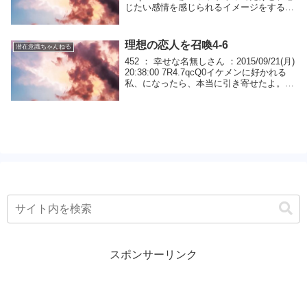
じたい感情を感じられるイメージをするの
が難しかったから、すんなり出来る人って
すごい叶ったところを想像しても、高揚感
が沸くときもあれば何も...
理想の恋人を召喚4-6
潜在意識ちゃんねる
452 ： 幸せな名無しさん ：2015/09/21(月)
20:38:00 7R4.7qcQ0イケメンに好かれる
私、になったら、本当に引き寄せたよ。イ
ケメンに好かれちゃうかも？みたいな期待
じゃなくて、好かれる私になっちゃったら
おしまい!タ...
スポンサーリンク