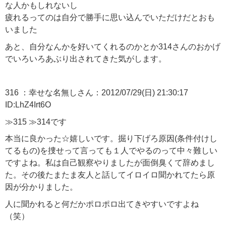
な人かもしれないし
疲れるってのは自分で勝手に思い込んでいただけだとおも
いました
あと、自分なんかを好いてくれるのかとか314さんのおかげ
でいろいろあぶり出されてきた気がします。
316 ：幸せな名無しさん：2012/07/29(日) 21:30:17
ID:LhZ4Irt6O
≫315 ≫314です
本当に良かった☆嬉しいです。掘り下げろ原因(条件付けし
てるもの)を捜せって言っても１人でやるのって中々難しい
ですよね。私は自己観察やりましたが面倒臭くて辞めまし
た。その後たまたま友人と話してイロイロ聞かれてたら原
因が分かりました。
人に聞かれると何だかポロポロ出てきやすいですよね
（笑）