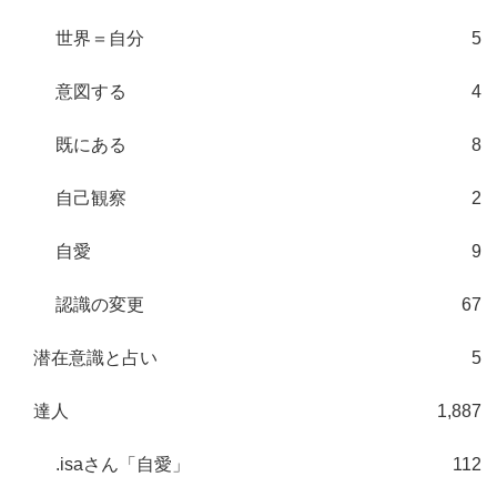
世界＝自分
5
意図する
4
既にある
8
自己観察
2
自愛
9
認識の変更
67
潜在意識と占い
5
達人
1,887
.isaさん「自愛」
112