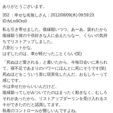
ありがとうございます。
352 ：幸せな名無しさん：2012/08/09(木) 09:59:23
ID:fvLm9Ors0
私も引き寄せました。復縁願いつつ、あーあ。疲れたから
復縁願う彼の十倍好きな人に会えたらなー、くらいの気持
ちでリストアップしました。
八割ヒットかな。
はずしたのは、車が軽だったことくらい(笑)
「死ぬほど愛される」と書いたから、今毎日会いに来られ
て、寝不足であまりのパワーにほんとに死にそうです(笑)
死ぬほどをこういう形に現実化したんだ、おもしろ～って
感じです。
今は幸せだからいいんだけど、
復縁願ってしがみついてたのはまったく動きなく、むしろ
それがあったから、リストアップダーリンを受け入れるス
キができたのだと認識してます。
執着のコントロールが難しいんですよね。