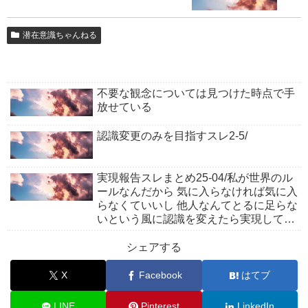
潜在意識ちゃんねる
不要な観念については見つけた時点で手
放せている
認識変更のみを目指すスレ2-5/
実現報告スレまとめ25-04/私が世界のル
ールなんだから 気に入らなければ気に入
らなくていいし 他人なんてとるに足らな
いという風に認識を変えたら実現してい
た
シェアする
X
Facebook
はてブ
LINE
Pinterest
LinkedIn