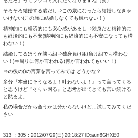
るだろ』ってツッコミ入れたくなりますね（笑）
そろそろ結婚する歳だし⇒この歳になったら結婚しなきゃ
いけない(この歳に結婚しなくても構わない！)
精神的にも経済的にも安心感があるし⇒独身だと精神的に
も経済的にも不安(精神的にも経済的にも不安になっても構
わない！)
結婚してるほうが勝ち組⇒独身負け組(負け組でも構わな
い！)⇒周りに何か言われる(何か言われてもいい！)
⇒の後の()の言葉を言ってみては どうかな？
多分『本当にそうなるよ！叶わないよ！』って言ってくる
と思うけど『そりゃ困る』と思考が出てきても言い続ける
と黙るよ。
私の場合だから合うかは分からないけど…試してみてくだ
さい
313 ：305：2012/07/29(日) 20:18:27 ID:aun6GHXE0