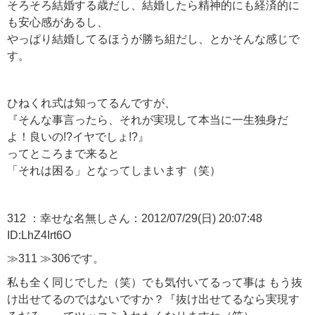
そろそろ結婚する歳だし、結婚したら精神的にも経済的に
も安心感があるし、
やっぱり結婚してるほうが勝ち組だし、とかそんな感じで
す。
ひねくれ式は知ってるんですが、
『そんな事言ったら、それが実現して本当に一生独身だ
よ！良いの!?イヤでしょ!?』
ってところまで来ると
「それは困る」となってしまいます（笑）
312 ：幸せな名無しさん：2012/07/29(日) 20:07:48
ID:LhZ4Irt6O
≫311 ≫306です。
私も全く同じでした（笑）でも気付いてるって事は もう抜
け出せてるのではないですか？『抜け出せてるなら実現す