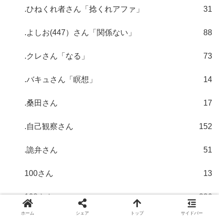
.ひねくれ者さん「捻くれアファ」
31
.よしお(447）さん「関係ない」
88
.クレさん「なる」
73
.バキュさん「瞑想」
14
.桑田さん
17
.自己観察さん
152
.詭弁さん
51
100さん
13
108さん
336
ホーム
シェア
トップ
サイドバー