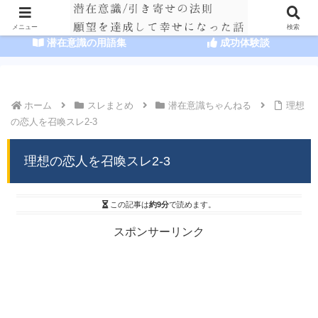
HOME
潜在意識の達人まとめ
メニュー
検索
潜在意識の用語集
成功体験談
ホーム
スレまとめ
潜在意識ちゃんねる
理想
の恋人を召喚スレ2-3
理想の恋人を召喚スレ2-3
この記事は
約9分
で読めます。
スポンサーリンク