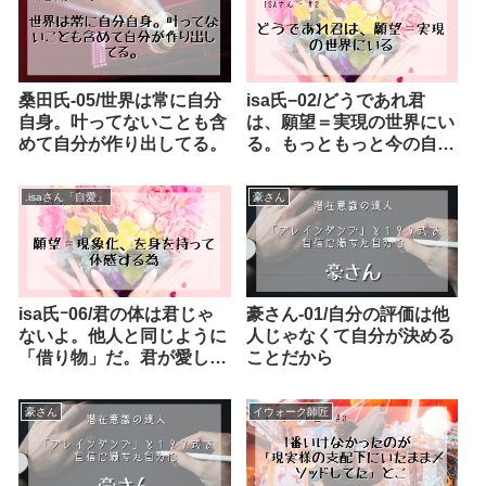
桑田氏-05/世界は常に自分
isa氏−02/どうであれ君
自身。叶ってないことも含
は、願望＝実現の世界にい
めて自分が作り出してる。
る。もっともっと今の自分
を無条件に好きになればい
い。
.isaさん「自愛」
豪さん
isa氏ｰ06/君の体は君じゃ
豪さん-01/自分の評価は他
ないよ。他人と同じように
人じゃなくて自分が決める
「借り物」だ。君が愛して
ことだから
いる人たちと同じだ。一体
化しすぎなんだよ。
豪さん
イウォーク師匠