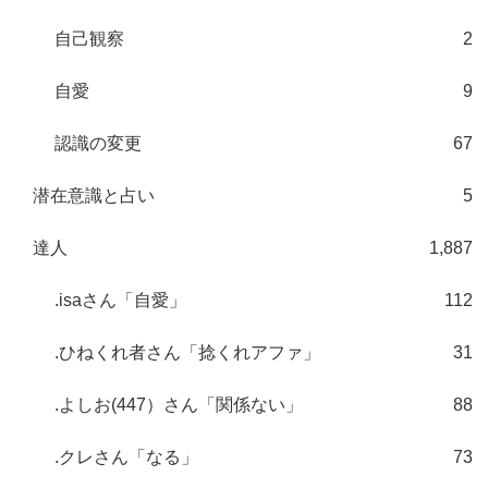
自己観察
2
自愛
9
認識の変更
67
潜在意識と占い
5
達人
1,887
.isaさん「自愛」
112
.ひねくれ者さん「捻くれアファ」
31
.よしお(447）さん「関係ない」
88
.クレさん「なる」
73