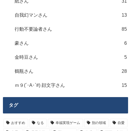
紙さん
31
自我幻マンさん
13
行動不要論者さん
85
豪さん
6
金時豆さん
5
鶴瓶さん
28
ｍ９(´･A･`#) 顔文字さん
15
タグ
おすすめ
なる
幸福実現ゲーム
別の領域
自愛