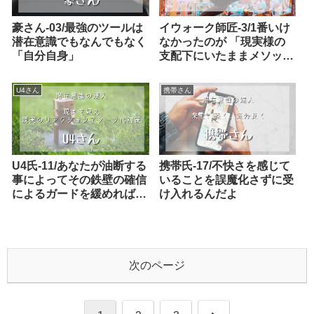
イウォーク師匠-3/1番いけ
豪さん-03/最強のツールは
なかったのが 「現実様の
潜在意識でもなんでもなく
支配下にいたままメソッド
「自分自身」
してた」とこ
U4さん
携帯さん
U4氏-11/あなたが油断する
携帯氏-17/不快さを感じて
事によってその鉄壁の確信
いることを誤魔化さずに受
によるガードを緩めればよ
け入れるんだよ
い
次のページ