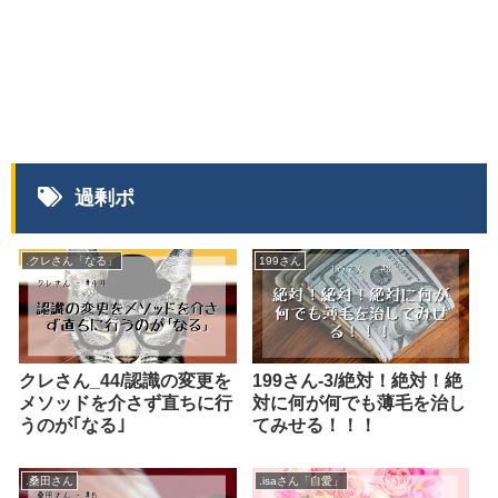
過剰ポ
.クレさん「なる」
199さん
クレさん_44/認識の変更を
199さん-3/絶対！絶対！絶
メソッドを介さず直ちに行
対に何が何でも薄毛を治し
うのが｢なる｣
てみせる！！！
.桑田さん
.isaさん「自愛」