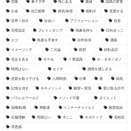
恋愛
量子力学
既にある
復縁
認識の変更
お金
自己観察
病気/体質
過剰ポ
意図する
世界＝自分
出会い
アファメーション
容姿
完璧認定
ブレインダンプ
現象化待ち
日向ぼっこ
エゴ
執着を手放す
自作自演
通販
イメージング
二元論
瞑想
好転反応
充足を見る
モテる
７章認識
ホ・オポノポノ
時間はない
セドナ
感情を感じきる
意図を取り下げる
人間関係
仕事
蓋
病気
記憶を消す
今今メソッド
願望＝実現
受け取る許可
パラレルワールド
メソッド不要
ダイエット
就職/転職
再配達
インナーチャイルド
願望直結
左脳理解
関係ない
今ここ
ネガティブ
花粉症
罪悪感