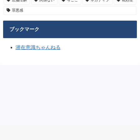
左脳理解
関係ない
今ここ
ネガティブ
花粉症
罪悪感
ブックマーク
潜在意識ちゃんねる