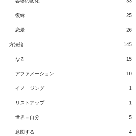
容姿の変化
33
復縁
25
恋愛
26
方法論
145
なる
15
アファメーション
10
イメージング
1
リストアップ
1
世界＝自分
5
意図する
4