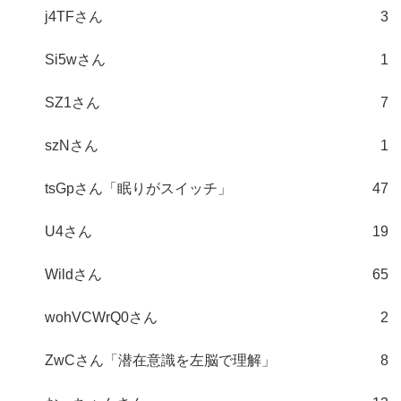
j4TFさん
3
Si5wさん
1
SZ1さん
7
szNさん
1
tsGpさん「眠りがスイッチ」
47
U4さん
19
Wildさん
65
wohVCWrQ0さん
2
ZwCさん「潜在意識を左脳で理解」
8