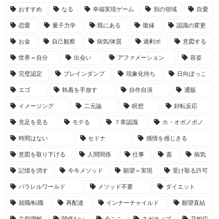
おすすめ
なる
幸福実現ゲーム
別の領域
自愛
恋愛
量子力学
既にある
復縁
認識の変更
お金
自己観察
病気/体質
過剰ポ
意図する
世界＝自分
出会い
アファメーション
容姿
完璧認定
ブレインダンプ
現象化待ち
日向ぼっこ
エゴ
執着を手放す
自作自演
通販
イメージング
二元論
瞑想
好転反応
充足を見る
モテる
７章認識
ホ・オポノポノ
時間はない
セドナ
感情を感じきる
意図を取り下げる
人間関係
仕事
蓋
病気
記憶を消す
今今メソッド
願望＝実現
受け取る許可
パラレルワールド
メソッド不要
ダイエット
就職/転職
再配達
インナーチャイルド
願望直結