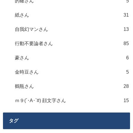
的確さん
5
紙さん
31
自我幻マンさん
13
行動不要論者さん
85
豪さん
6
金時豆さん
5
鶴瓶さん
28
ｍ９(´･A･`#) 顔文字さん
15
タグ