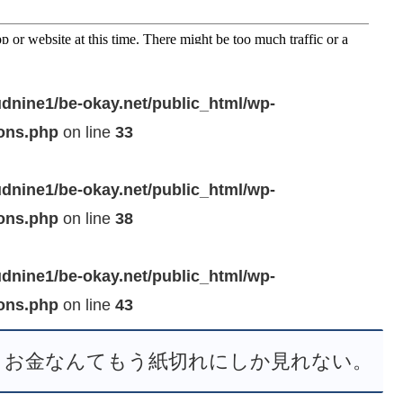
dnine1/be-okay.net/public_html/wp-
ions.php
on line
33
dnine1/be-okay.net/public_html/wp-
ions.php
on line
38
dnine1/be-okay.net/public_html/wp-
ions.php
on line
43
よ。お金なんてもう紙切れにしか見れない。