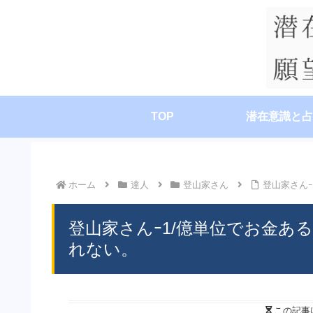
TOP
潜在意識と占
ホーム
達人
登山家さん
登山家さん
登山家さんｰ1/億単位でお金あ
れない。
この記事