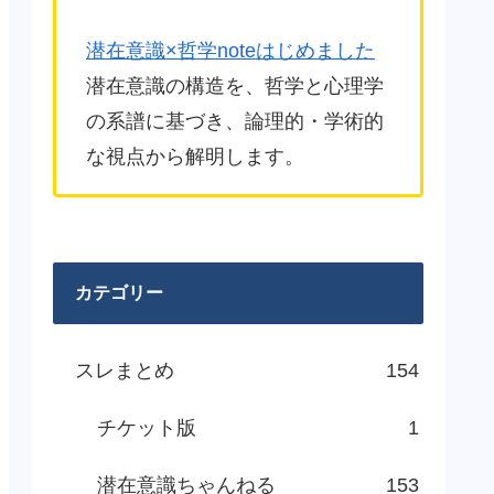
潜在意識×哲学noteはじめました
潜在意識の構造を、哲学と心理学
の系譜に基づき、論理的・学術的
な視点から解明します。
カテゴリー
スレまとめ
154
チケット版
1
潜在意識ちゃんねる
153