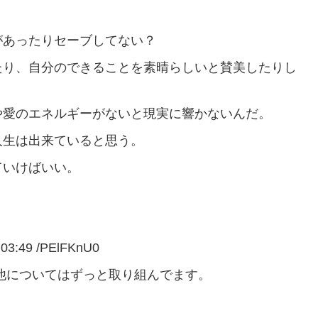
があったりセーブしてない？
たり、自分のできることを素晴らしいと賛美したりし
や愛のエネルギーがないと現実に響かないんだ。
人生は出来ていると思う。
ていけばいい。
3:49 /PElFKnU0
他についてはずっと取り組んでます。