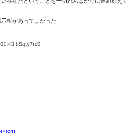
しい存在だということを千切れんばかりに褒め称えて
掲示板があってよかった。
:43 bSqty7rc0
HY820