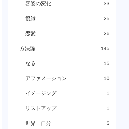
容姿の変化
33
復縁
25
恋愛
26
方法論
145
なる
15
アファメーション
10
イメージング
1
リストアップ
1
世界＝自分
5