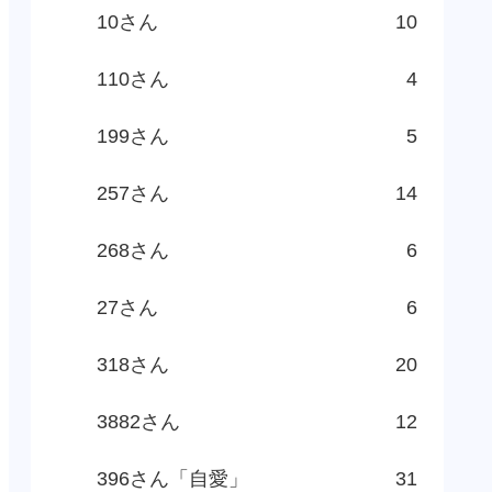
10さん
10
110さん
4
199さん
5
257さん
14
268さん
6
27さん
6
318さん
20
3882さん
12
396さん「自愛」
31