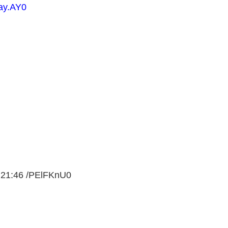
ay.AY0
1:46 /PElFKnU0