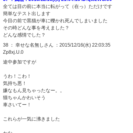
全ては目の前に本当に転がって（在っ）ただけです
簡単なテスト出します
今目の前で黒猫が車に轢かれ死んでしまいました
その時どんな事を考えました？
どんな感情でした？
38 ：
幸せな名無しさん
：2015/12/16(水) 22:03:35
Zp8xj.U.0
途中参加ですが
うわ！こわ！
気持ち悪！
嫌なもん見ちゃったなー。。
猫ちゃんかわいそう
車さいてー！
これらが一気に沸きました