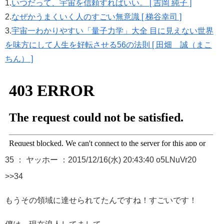
1.
いつだって、宇宙を信頼すればいい。 [ 吉岡 純子 ]
2.
なぜかうまくいく人のすごい無意識 [ 梯谷幸司 ]
3.
宇宙一わかりやすい「量子力学」大全 目に見えない世界
を味方にして人生を好転させる56の法則 [ 田畑 誠（まこ
ちん） ]
35 ： ヤッホー ：2015/12/16(水) 20:43:40 o5LNuVr20
>>34
もうその領域に達せられてたんですね！すごいです！