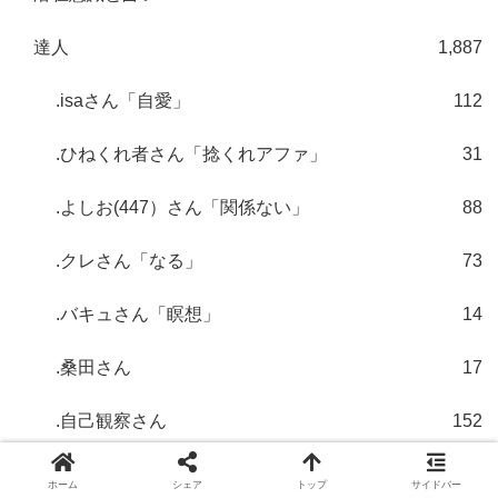
達人
1,887
.isaさん「自愛」
112
.ひねくれ者さん「捻くれアファ」
31
.よしお(447）さん「関係ない」
88
.クレさん「なる」
73
.バキュさん「瞑想」
14
.桑田さん
17
.自己観察さん
152
.詭弁さん
51
ホーム
シェア
トップ
サイドバー