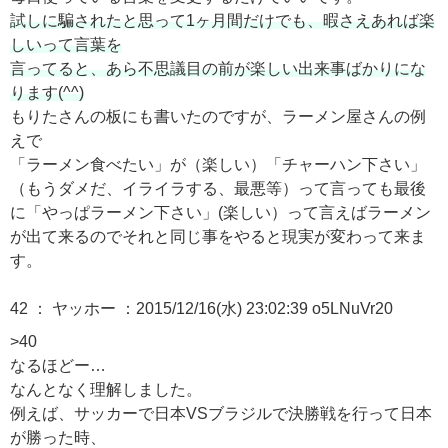
試しに騙されたと思って1ヶ月間だけでも、暇さえあれば楽
しいって言葉を
言ってると、あら不思議目の前が楽しい出来事ばかりにな
ります(^^)
もりたさんの板にも書いたのですが、ラーメン屋さんの例
えで
「ラーメン食べたい」が（楽しい）「チャーハン下さい」
（もうダメだ、イライラする、最悪等）って言っても最後
に「やっぱラーメン下さい」(楽しい）って言えばラーメン
が出て来るのでそれと同じ事をやると現実が変わって来ま
す。
42 ： ヤッホー
：2015/12/16(水) 23:02:39 o5LNuVr20
>40
なるほどー…
なんとなく理解しました。
例えば、サッカーで日本VSブラジルで決勝戦を行って日本
が勝った時、