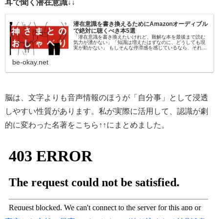
耳で聞く潜在意識↓↓
潜在意識を書き換えるためにAmazonオーディブル
で絶対に聴くべき本5選
「潜在意識を書き換えたいけれど、難解な本を最後まで読む
気力が湧かない」「知識は増えたはずなのに、どうしても現
実が動かない」 もしそんな停滞感を感じているなら、それは
「目」から情報を入れようとしているからかもしれません。
脳科学的にも、聴覚情報…
be-okay.net
脳は、文字よりも音声情報のほうが「自分事」として浸透
しやすい性質があります。私が実際に活用して、認識が劇
的に変わった名著をこちら↑↑にまとめました。