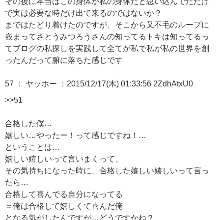
その後に本当はこの身体が私の身体だと思い込んでただけ
で実は必要な時だけ出て来るのではないか？
まではたどり着けたのですが、そこから又不毛のループに
嵌まってさとうみつろうさんの知ってるトキは知ってるっ
てブログの私探しを実践して全てが私で私が私の世界を創
ったんだって腑に落ちた感じです
57 ：
ヤッホー
：2015/12/17(木) 01:33:56 2ZdhAtxU0
>>51
合格した僕…
嬉しい…やったー！って感じですね！…
ということは…
嬉しい嬉しいって言いまくって、
その気持ちになった時に、合格した嬉しい嬉しいって言っ
たら…
合格して喜んでる自分になってる
＝俺は合格して嬉しくて喜んだ俺
となる気がしたんですが…どうですかね？