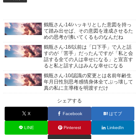
鶴瓶さん-14/ハッキリとした意図を持っ
て踏み出せば、その意図を達成させるた
めの思考が沸いてくるものなんだね
鶴瓶さん-18/以前は「口下手」で人と話
すのが「苦手」だったんですが「私と会
話する全ての人は幸せになる」と宣言す
ると私と話す人はみんな幸せになる
鶴瓶さん-10/認識の変更とは名前年齢生
年月日性別思考感情身体全てぶっ壊して
真の私に主導権を明渡すだけ
シェアする
X
Facebook
はてブ
LINE
Pinterest
LinkedIn