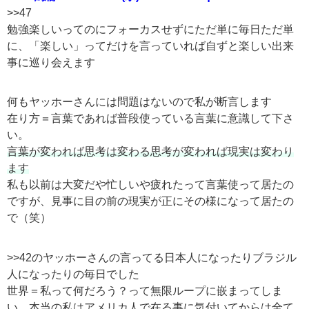
>>47
勉強楽しいってのにフォーカスせずにただ単に毎日ただ単
に、「楽しい」ってだけを言っていれば自ずと楽しい出来
事に巡り会えます
何もヤッホーさんには問題はないので私が断言します
在り方＝言葉であれば普段使っている言葉に意識して下さ
い。
言葉が変われば思考は変わる思考が変われば現実は変わり
ます
私も以前は大変だや忙しいや疲れたって言葉使って居たの
ですが、見事に目の前の現実が正にその様になって居たの
で（笑）
>>42のヤッホーさんの言ってる日本人になったりブラジル
人になったりの毎日でした
世界＝私って何だろう？って無限ループに嵌まってしま
い、本当の私はアメリカ人で在る事に気付いてからは全て