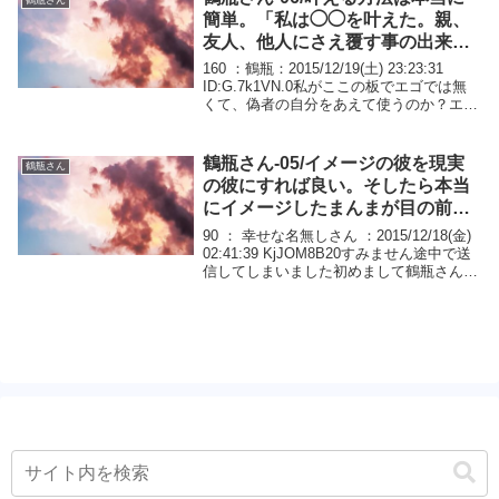
簡単。「私は◯◯を叶えた。親、
友人、他人にさえ覆す事の出来な
い決定事項だ」と言うだけ。偽者
160 ：鶴瓶：2015/12/19(土) 23:23:31
の自分に同化されてるからこそ叶
ID:G.7k1VN.0私がここの板でエゴでは無
くて、偽者の自分をあえて使うのか？エゴ
うと決めればいい。
でも良いんですが私の経験でエゴ＝悪い者
と捉えてしまい無駄な分離をしてしまいワ
ザワザ遠回りして...
鶴瓶さん-05/イメージの彼を現実
鶴瓶さん
の彼にすれば良い。そしたら本当
にイメージしたまんまが目の前の
現実みたいな幻に現れてくる。
90 ： 幸せな名無しさん ：2015/12/18(金)
02:41:39 KjJOM8B20すみません途中で送
信してしまいました初めまして鶴瓶さん１
つ質問したいのですが私は達人になりたく
てよく引き寄せを調べたりネガティブな観
念をよく取り除...