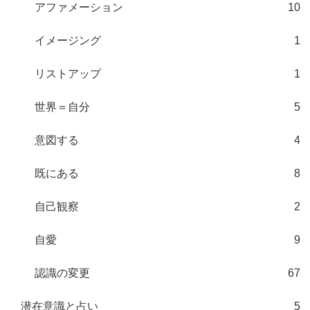
アファメーション
10
イメージング
1
リストアップ
1
世界＝自分
5
意図する
4
既にある
8
自己観察
2
自愛
9
認識の変更
67
潜在意識と占い
5