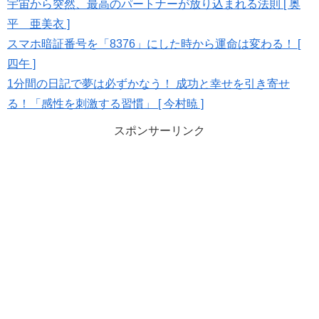
宇宙から突然、最高のパートナーが放り込まれる法則 [ 奥
平 亜美衣 ]
スマホ暗証番号を「8376」にした時から運命は変わる！ [
四午 ]
1分間の日記で夢は必ずかなう！ 成功と幸せを引き寄せ
る！「感性を刺激する習慣」 [ 今村暁 ]
スポンサーリンク