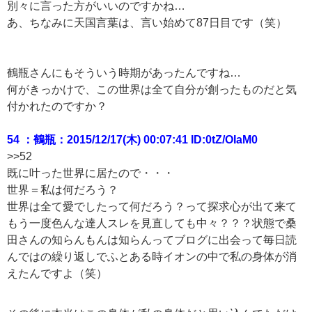
別々に言った方がいいのですかね…
あ、ちなみに天国言葉は、言い始めて87日目です（笑）
鶴瓶さんにもそういう時期があったんですね…
何がきっかけで、この世界は全て自分が創ったものだと気
付かれたのですか？
54 ：鶴瓶：2015/12/17(木) 00:07:41 ID:0tZ/OIaM0
>>52
既に叶った世界に居たので・・・
世界＝私は何だろう？
世界は全て愛でしたって何だろう？って探求心が出て来て
もう一度色んな達人スレを見直しても中々？？？状態で桑
田さんの知らんもんは知らんってブログに出会って毎日読
んではの繰り返しでふとある時イオンの中で私の身体が消
えたんですよ（笑）