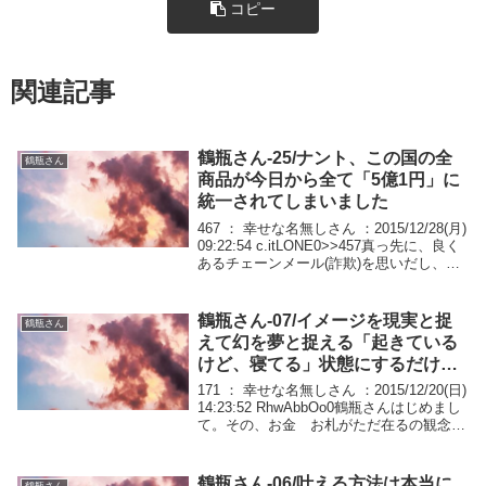
コピー
関連記事
鶴瓶さん-25/ナント、この国の全
鶴瓶さん
商品が今日から全て「5億1円」に
統一されてしまいました
467 ： 幸せな名無しさん ：2015/12/28(月)
09:22:54 c.itLONE0>>457真っ先に、良く
あるチェーンメール(詐欺)を思いだし、こ
んな上手い話があるわけない、と思いまし
た。知らない人からお金を貰える訳がな
い、と...
鶴瓶さん-07/イメージを現実と捉
鶴瓶さん
えて幻を夢と捉える「起きている
けど、寝てる」状態にするだけ。
「イメージの方が現実だ」って決
171 ： 幸せな名無しさん ：2015/12/20(日)
定するだけ
14:23:52 RhwAbbOo0鶴瓶さんはじめまし
て。その、お金 お札がただ在るの観念に
なった時具体的には高額なお金がどんな存
在になったんでしょうか。よかったら聞か
せてください...
鶴瓶さん-06/叶える方法は本当に
鶴瓶さん