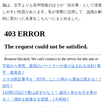
脳は、文字よりも音声情報のほうが「自分事」として浸透
しやすい性質があります。私が実際に活用して、認識が劇
的に変わった名著をこちら↑↑にまとめました。
宇宙から突然、最高のパートナーが放り込まれる法則 [ 奥
平 亜美衣 ]
スマホ暗証番号を「8376」にした時から運命は変わる！ [
四午 ]
1分間の日記で夢は必ずかなう！ 成功と幸せを引き寄せ
る！「感性を刺激する習慣」 [ 今村暁 ]