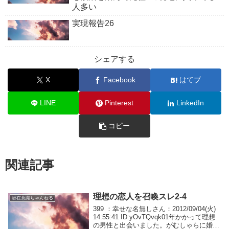
人多い
実現報告26
シェアする
X
Facebook
はてブ
LINE
Pinterest
LinkedIn
コピー
関連記事
理想の恋人を召喚スレ2-4
潜在意識ちゃんねる
399 ：幸せな名無しさん：2012/09/04(火)
14:55:41 ID:yOvTQvqk01年かかって理想
の男性と出会いました。がむしゃらに婚活