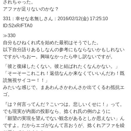
されちゃった。
アファが足りないのかな？
331：幸せな名無しさん：2016/02/12(金) 17:25:10
ID:52xR/FTA0
≫330
自分もひねくれ式を始めた最初はそうでした。
以下自分語りあるしなんの参考にもならないかもしれない
ですがいちおー。興味なかったら申し訳ないですが。
「彼と復縁したくない。彼と結ばれたくなんかない。」
「そーそーこれこれ！返信なんか来なくていいんだわ！既
読無視サイコー！！」
みたいな感じで。まあわんさかわんさか出てくるわ抵抗エ
ゴ。
『は？何言ってんだ？こいつは。悲しいくせに！』って。
でも現実が内面の投影なら、捻くれ氏の例のように
「願望の実現を望んでない観念があるとしか思えない」ん
ですよ。だからエゴがなんて言おうが、捻くれアファを繰