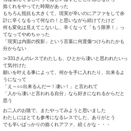
捻くれをやってた時期があった
もちろん抵抗も大きくて、現実が辛いのにアファをして余
計に辛くなるって何なの！と思いながら続けてたけど
何も変化は見えてこないし、辛くなって「もう限界！」っ
てなってやめちゃった
「現実は内面の投影」という言葉に何度傷つけられたかも
分からない
≫331
さんのレスでわたしも、ひとから凄いと思われたいっ
て気付けた
願いを叶える事によって、何かを手に入れたり、出来るよ
うになって
「え～○○出来るんだー！凄い！」と言われて
「人から凄いと言われる自分」なら好きになれるからだと
思う
お二人のお陰で、またやってみようと思いました
わたしにはとても参考になるレスでした、ありがとう
でも辛いばっかりの捻くれアファ、続くかな・・・