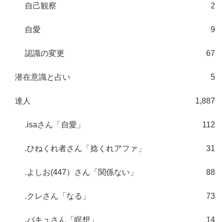
自己観察
2
自愛
9
認識の変更
67
潜在意識と占い
5
達人
1,887
.isaさん「自愛」
112
.ひねくれ者さん「捻くれアファ」
31
.よしお(447）さん「関係ない」
88
.クレさん「なる」
73
.バキュさん「瞑想」
14