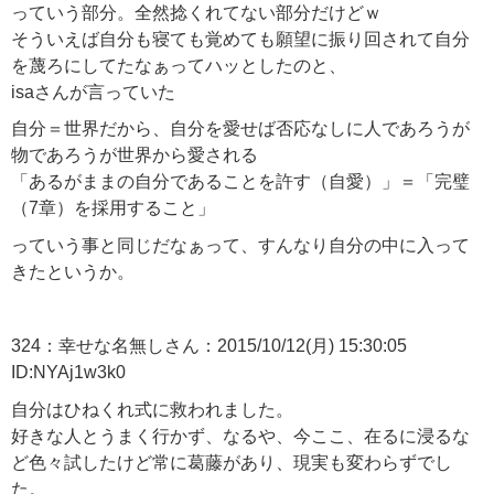
っていう部分。全然捻くれてない部分だけどｗ
そういえば自分も寝ても覚めても願望に振り回されて自分
を蔑ろにしてたなぁってハッとしたのと、
isaさんが言っていた
自分＝世界だから、自分を愛せば否応なしに人であろうが
物であろうが世界から愛される
「あるがままの自分であることを許す（自愛）」＝「完璧
（7章）を採用すること」
っていう事と同じだなぁって、すんなり自分の中に入って
きたというか。
324：幸せな名無しさん：2015/10/12(月) 15:30:05
ID:NYAj1w3k0
自分はひねくれ式に救われました。
好きな人とうまく行かず、なるや、今ここ、在るに浸るな
ど色々試したけど常に葛藤があり、現実も変わらずでし
た。