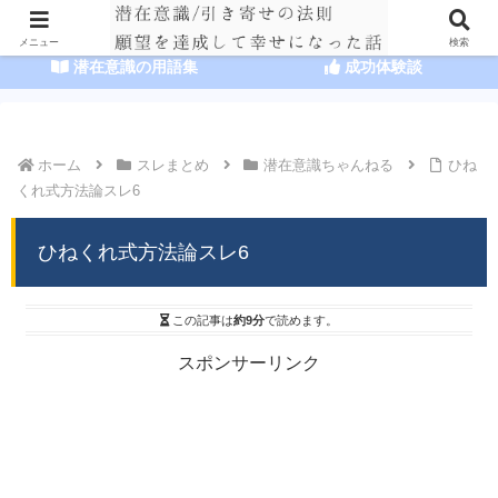
HOME
潜在意識の達人まとめ
メニュー
検索
潜在意識の用語集
成功体験談
ホーム
スレまとめ
潜在意識ちゃんねる
ひね
くれ式方法論スレ6
ひねくれ式方法論スレ6
この記事は
約9分
で読めます。
スポンサーリンク