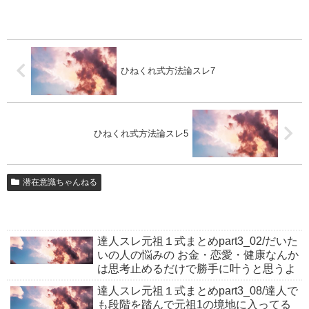
ひねくれ式方法論スレ7
ひねくれ式方法論スレ5
潜在意識ちゃんねる
達人スレ元祖１式まとめpart3_02/だいた
いの人の悩みの お金・恋愛・健康なんか
は思考止めるだけで勝手に叶うと思うよ
達人スレ元祖１式まとめpart3_08/達人で
も段階を踏んで元祖1の境地に入ってる