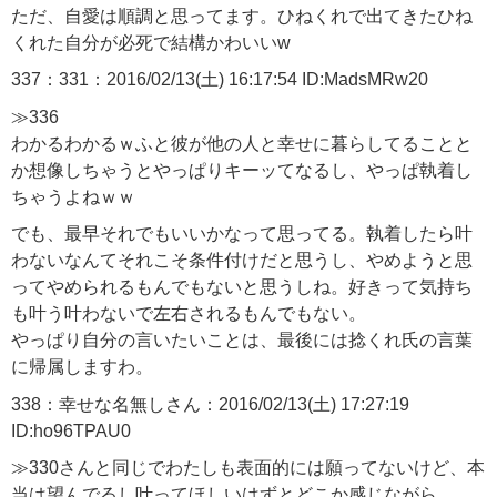
ただ、自愛は順調と思ってます。ひねくれで出てきたひね
くれた自分が必死で結構かわいいw
337：331：2016/02/13(土) 16:17:54 ID:MadsMRw20
≫336
わかるわかるｗふと彼が他の人と幸せに暮らしてることと
か想像しちゃうとやっぱりキーッてなるし、やっぱ執着し
ちゃうよねｗｗ
でも、最早それでもいいかなって思ってる。執着したら叶
わないなんてそれこそ条件付けだと思うし、やめようと思
ってやめられるもんでもないと思うしね。好きって気持ち
も叶う叶わないで左右されるもんでもない。
やっぱり自分の言いたいことは、最後には捻くれ氏の言葉
に帰属しますわ。
338：幸せな名無しさん：2016/02/13(土) 17:27:19
ID:ho96TPAU0
≫330
さんと同じでわたしも表面的には願ってないけど、本
当は望んでるし叶ってほしいはずとどこか感じながら