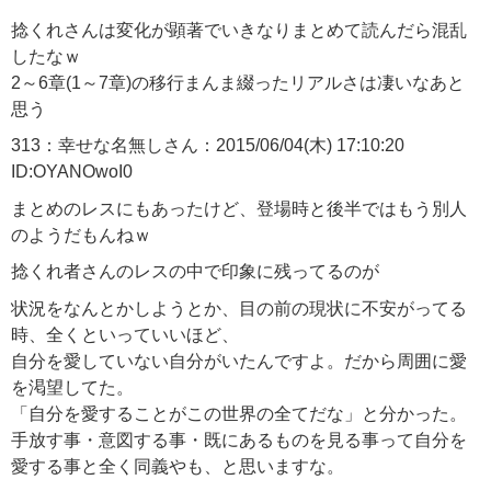
捻くれさんは変化が顕著でいきなりまとめて読んだら混乱
したなｗ
2～6章(1～7章)の移行まんま綴ったリアルさは凄いなあと
思う
313：幸せな名無しさん：2015/06/04(木) 17:10:20
ID:OYANOwoI0
まとめのレスにもあったけど、登場時と後半ではもう別人
のようだもんねｗ
捻くれ者さんのレスの中で印象に残ってるのが
状況をなんとかしようとか、目の前の現状に不安がってる
時、全くといっていいほど、
自分を愛していない自分がいたんですよ。だから周囲に愛
を渇望してた。
「自分を愛することがこの世界の全てだな」と分かった。
手放す事・意図する事・既にあるものを見る事って自分を
愛する事と全く同義やも、と思いますな。