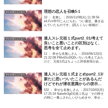
やって疲れ果て、ホントに出会えるんだか
と思いながらの1年でした。叶ってから思
い返すと、す...
理想の恋人を召喚5-1
潜在意識ちゃんねる
10 ： 名無し ：2016/11/08(火) 11:38:56
e4.FvVBY0こんにちわ。つい最近、書き込
んでいたものです。(四人くらい候補がい
て一部が当てはまってるとかいってたも
の)結果いうとこの4人は縁が勝手にきれま
したその矢先引...
達人スレ元祖１式part2_01/考えて
潜在意識ちゃんねる
良いこと悪いことの区別はなく、
思考を全て止めます。
11 ： 幸せな名無しさん ：2016/06/12(日)
21:22:08 PMv6SvDQ0いろいろ考えてみた
けど、元祖1式はちょっと誇張表現がある
と思う実際は五感全部無視とかしなくてい
いけど頭がカチカチの人は五感も狂ってる
から、全部手放...
達人スレ元祖１式まとめpart2_13/
潜在意識ちゃんねる
新たに思いついたことがあるんだ
けどそれが潜在意識からの啓示な
のか、顕在意識からの願望なのか
532 ： 幸せな名無しさん ：2017/10/02(月)
分からない
17:25:24 Natw4n3g0元祖１氏は「その時そ
の時に一番ふさわしいひらめきや、幸せが
勝手にやってくる。」と言ってたけど、こ
の「ひらめき」って潜在意識がもたらした