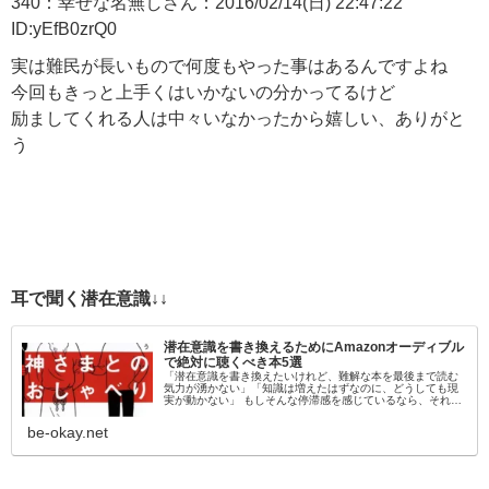
340：幸せな名無しさん：2016/02/14(日) 22:47:22
ID:yEfB0zrQ0
実は難民が長いもので何度もやった事はあるんですよね
今回もきっと上手くはいかないの分かってるけど
励ましてくれる人は中々いなかったから嬉しい、ありがと
う
耳で聞く潜在意識↓↓
潜在意識を書き換えるためにAmazonオーディブル
で絶対に聴くべき本5選
「潜在意識を書き換えたいけれど、難解な本を最後まで読む
気力が湧かない」「知識は増えたはずなのに、どうしても現
実が動かない」 もしそんな停滞感を感じているなら、それは
「目」から情報を入れようとしているからかもしれません。
脳科学的にも、聴覚情報…
be-okay.net