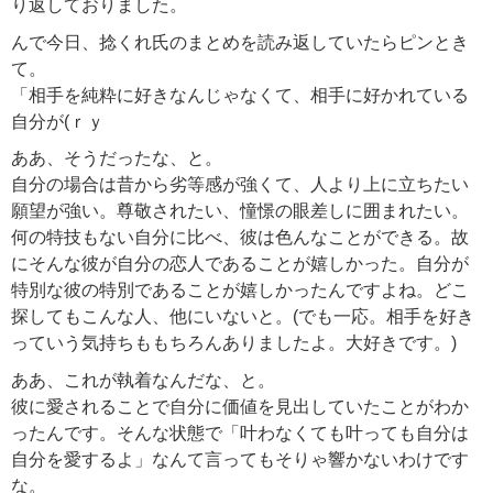
り返しておりました。
んで今日、捻くれ氏のまとめを読み返していたらピンとき
て。
「相手を純粋に好きなんじゃなくて、相手に好かれている
自分が(ｒｙ
ああ、そうだったな、と。
自分の場合は昔から劣等感が強くて、人より上に立ちたい
願望が強い。尊敬されたい、憧憬の眼差しに囲まれたい。
何の特技もない自分に比べ、彼は色んなことができる。故
にそんな彼が自分の恋人であることが嬉しかった。自分が
特別な彼の特別であることが嬉しかったんですよね。どこ
探してもこんな人、他にいないと。(でも一応。相手を好き
っていう気持ちももちろんありましたよ。大好きです。)
ああ、これが執着なんだな、と。
彼に愛されることで自分に価値を見出していたことがわか
ったんです。そんな状態で「叶わなくても叶っても自分は
自分を愛するよ」なんて言ってもそりゃ響かないわけです
な。