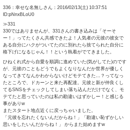
336：幸せな名無しさん：2016/02/13(土) 10:37:51
ID:pNnxBLoU0
≫331
330ではありませんが、331さんの書き込みは「そーそ
ー！」ってたくさん共感できたよ！人気者の元彼の彼女で
ある自分にハクがついてたのに別れたら捨てられた自分に
格下げになるじゃん！！という執着がでてきました。
ひねくれ式から自愛を順調に進めていた(気がしてた)のです
が、元彼のこともどうでもよくなりなんだか世界が優しく
なってきてなんかわからないけどモテてきた…？ってなっ
たところで、ドカーンと来た再配達。元彼と新が仲良くし
てるSNSをチェックしてしまい落ち込んだだけでなく、モ
テてたと思っていたのは私の勘違いはずかしー！と感じる
事がありw
またスタート地点近くに戻っちゃいました。
「元彼を忘れたくないんだからね！」「勘違い恥ずかしい
思いをしたいんだからね！」 からまた始めますw