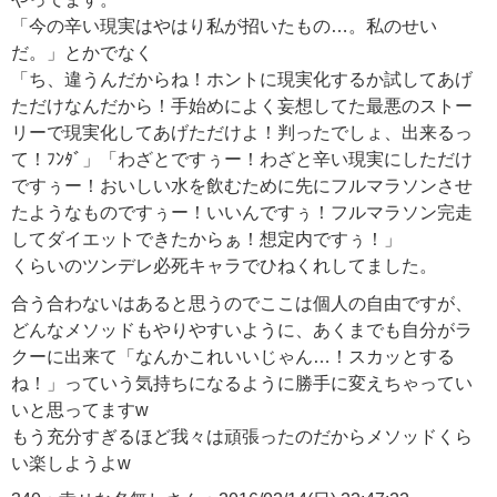
「今の辛い現実はやはり私が招いたもの…。私のせい
だ。」とかでなく
「ち、違うんだからね！ホントに現実化するか試してあげ
ただけなんだから！手始めによく妄想してた最悪のストー
リーで現実化してあげただけよ！判ったでしょ、出来るっ
て！ﾌﾝﾀﾞ」「わざとですぅー！わざと辛い現実にしただけ
ですぅー！おいしい水を飲むために先にフルマラソンさせ
たようなものですぅー！いいんですぅ！フルマラソン完走
してダイエットできたからぁ！想定内ですぅ！」
くらいのツンデレ必死キャラでひねくれしてました。
合う合わないはあると思うのでここは個人の自由ですが、
どんなメソッドもやりやすいように、あくまでも自分がラ
クーに出来て「なんかこれいいじゃん…！スカッとする
ね！」っていう気持ちになるように勝手に変えちゃってい
いと思ってますw
もう充分すぎるほど我々は頑張ったのだからメソッドくら
い楽しようよw