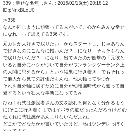
339：幸せな名無しさん：2016/02/13(土) 20:18:12
ID:pNnxBLoU0
≫
338
なんか同じように頑張ってる人がいて、心からみんな幸せ
になれーって思えてる336です。
元カレが大好きで戻りたい…からスタートし、じゃあなん
で好きなのにこんなに憎いんだ？…になり、そもそもなん
で戻りたいんだ？…になり、出てきたのが衝撃の『元彼と
いると自分にハクがついて自分がワンランクツーランク上
の人間に思えるから』という結果に行き着き。でもそれっ
て他人から見ての評価だもんね。他人軸ってやつか。
それを自分軸に戻すために自分が幼稚園時代から遡って自
愛するという壮大な事態になってるw
ひねくれ式は創設者さんの文を読むと何となく分かるよう
に(そこに行き着くまではイバラの道だったんだろうけど)ひ
ねくれに悲壮感があんまりないんだよね。
どこかでどなたかが書いていたけど、私はツンデレっぽく
やってます。